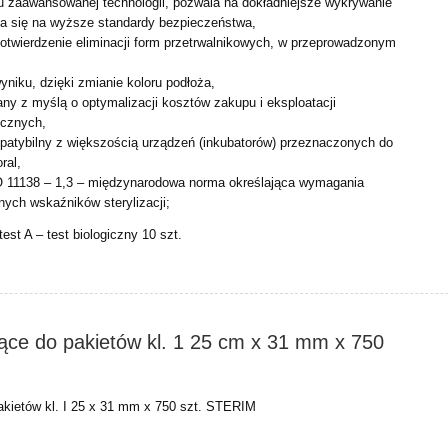
u zaawansowanej technologii, pozwala na dokładniejsze wykrywanie
ada się na wyższe standardy bezpieczeństwa,
otwierdzenie eliminacji form przetrwalnikowych, w przeprowadzonym
wyniku, dzięki zmianie koloru podłoża,
any z myślą o optymalizacji kosztów zakupu i eksploatacji
cznych,
mpatybilny z większością urządzeń (inkubatorów) przeznaczonych do
ral,
 11138 – 1,3 – międzynarodowa norma określająca wymagania
nych wskaźników sterylizacji;
st A – test biologiczny 10 szt.
jące do pakietów kl. 1 25 cm x 31 mm x 750
akietów kl. I 25 x 31 mm x 750 szt. STERIM