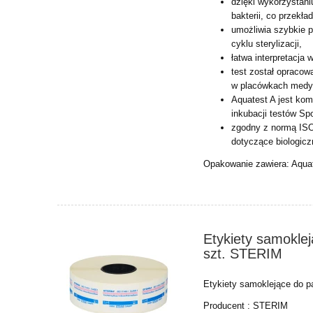
dzięki wykorzystani
bakterii, co przekł
umożliwia szybkie p
cyklu sterylizacji,
łatwa interpretacja 
test został opracow
w placówkach medy
Aquatest A jest ko
inkubacji testów Spo
zgodny z normą ISO
dotyczące biologicz
Opakowanie zawiera: Aquate
Etykiety samokle
szt. STERIM
Etykiety samoklejące do p
Producent : STERIM