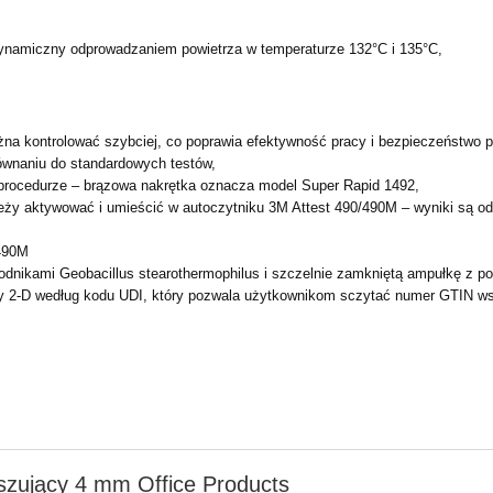
dynamiczny odprowadzaniem powietrza w temperaturze 132°C i 135°C,
można kontrolować szybciej, co poprawia efektywność pracy i bezpieczeństwo 
ównaniu do standardowych testów,
 procedurze – brązowa nakrętka oznacza model Super Rapid 1492,
leży aktywować i umieścić w autoczytniku 3M Attest 490/490M – wyniki są 
490M
odnikami Geobacillus stearothermophilus i szczelnie zamkniętą ampułkę z po
y 2-D według kodu UDI, który pozwala użytkownikom sczytać numer GTIN wska
.
zujący 4 mm Office Products