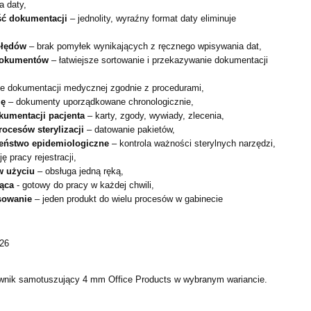
a daty,
ść dokumentacji
– jednolity, wyraźny format daty eliminuje
błędów
– brak pomyłek wynikających z ręcznego wpisywania dat,
dokumentów
– łatwiejsze sortowanie i przekazywanie dokumentacji
,
e dokumentacji medycznej zgodnie z procedurami,
ję
– dokumenty uporządkowane chronologicznie,
kumentacji pacjenta
– karty, zgody, wywiady, zlecenia,
rocesów sterylizacji
– datowanie pakietów,
eństwo epidemiologiczne
– kontrola ważności sterylnych narzędzi,
ę pracy rejestracji,
w użyciu
– obsługa jedną ręką,
jąca
- gotowy do pracy w każdej chwili,
osowanie
– jeden produkt do wielu procesów w gabinecie
026
wnik samotuszujący 4 mm Office Products w wybranym wariancie.