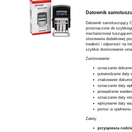
Datownik samotuszu
Datownik samotuszujący Of
przeznaczone do szybkieg
mechanizmowi tuszującemu
stosowania dodatkowej po
trwałość i odporność na i
szybkie dostosowanie usta
Zastosowanie:
oznaczanie dokument
potwierdzanie daty w
znakowanie dokumen
oznaczanie daty wp
prowadzenie ewidenc
oznaczanie daty ster
wpisywanie daty wa
pomoc w spełnieniu
Zalety:
przyspiesza codzi