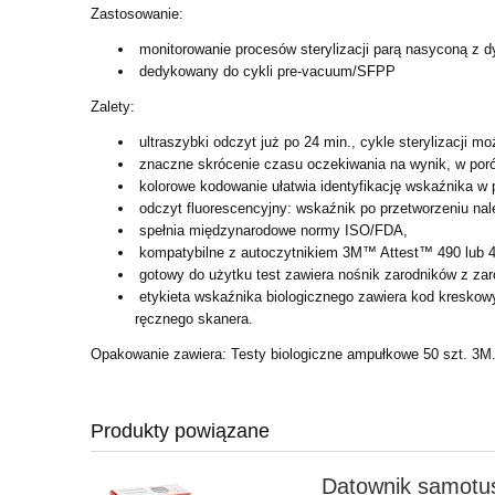
Zastosowanie:
monitorowanie procesów sterylizacji parą nasyconą z 
dedykowany do cykli pre-vacuum/SFPP
Zalety:
ultraszybki odczyt już po 24 min., cykle sterylizacji 
znaczne skrócenie czasu oczekiwania na wynik, w por
kolorowe kodowanie ułatwia identyfikację wskaźnika w
odczyt fluorescencyjny: wskaźnik po przetworzeniu na
spełnia międzynarodowe normy ISO/FDA,
kompatybilne z autoczytnikiem 3M™ Attest™ 490 lub 
gotowy do użytku test zawiera nośnik zarodników z zar
etykieta wskaźnika biologicznego zawiera kod kreskow
ręcznego skanera.
Opakowanie zawiera: Testy biologiczne ampułkowe 50 szt. 3M
Produkty powiązane
Datownik samotus