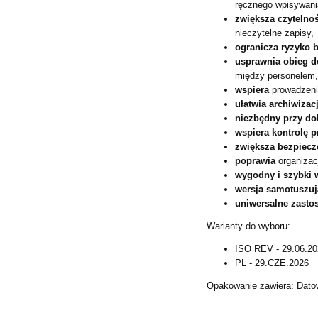
ręcznego wpisywani
zwiększa czytelno
nieczytelne zapisy,
ogranicza ryzyko 
usprawnia obieg 
między personelem
wspiera
prowadzeni
ułatwia archiwizac
niezbędny przy do
wspiera kontrolę p
zwiększa bezpiecz
poprawia
organizacj
wygodny i szybki 
wersja samotuszu
uniwersalne zast
Warianty do wyboru:
ISO REV - 29.06.2
PL - 29.CZE.2026
Opakowanie zawiera: Dato