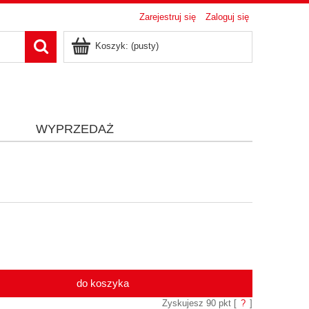
Zarejestruj się
Zaloguj się
Koszyk:
(pusty)
i
WYPRZEDAŻ
do koszyka
Zyskujesz
90
pkt [
?
]