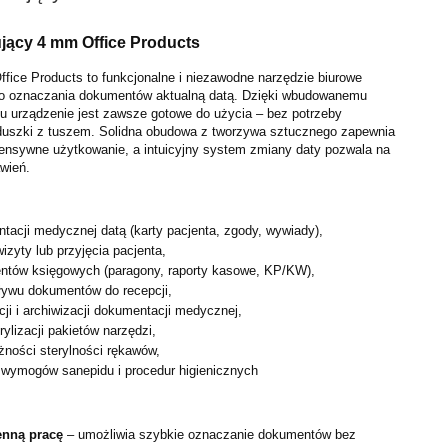
jący 4 mm Office Products
fice Products to funkcjonalne i niezawodne narzędzie biurowe
o oznaczania dokumentów aktualną datą. Dzięki wbudowanemu
 urządzenie jest zawsze gotowe do użycia – bez potrzeby
duszki z tuszem. Solidna obudowa z tworzywa sztucznego zapewnia
ntensywne użytkowanie, a intuicyjny system zmiany daty pozwala na
wień.
acji medycznej datą (karty pacjenta, zgody, wywiady),
izyty lub przyjęcia pacjenta,
tów księgowych (paragony, raporty kasowe, KP/KW),
ływu dokumentów do recepcji,
ji i archiwizacji dokumentacji medycznej,
ylizacji pakietów narzędzi,
żności sterylności rękawów,
 wymogów sanepidu i procedur higienicznych
enną pracę
– umożliwia szybkie oznaczanie dokumentów bez