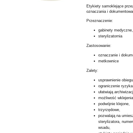
Etykiety samoklejące prz
oznaczania i dokumentowan
Przeznaczenie:
gabinety medyczne
sterylizatornia
Zastosowanie:
oznaczanie i dokum
metkownice
Zalety:
usprawnienie obiegu
ograniczenie ryzyka
ułatwiają archiwizac
możliwość wklejenia
podwójnie klejone,
trzyrzędowe,
pozwalają na umiesz
sterylizatora, num
wsadu,