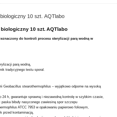
 biologiczny 10 szt. AQTlabo
t biologiczny 10 szt. AQTlabo
zeznaczony do kontroli procesu sterylizacji parą wodną
w
rylizacji parą wodną,
ik tradycyjnego testu sporal.
rii Geobacillus stearothermophilus – wyjątkowo odporne na wysoką
o 24 h, gwarantuje sprawną i niezawodną kontrolę w szybkim czasie,
 paska bibuły nasyconego zawiesiną spor szczepu
thermophilus ATCC 7953 w opakowaniu papierowo foliowym,
k przed kontaminacją,