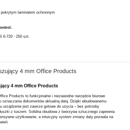
e pokrytym laminatem ochronnym
ontrol.
S 6-720 - 250 szt.
zujący 4 mm Office Products
jący 4 mm Office Products
fice Products to funkcjonalne i niezawodne narzędzie biurowe
o oznaczania dokumentów aktualną datą. Dzięki wbudowanemu
 urządzenie jest zawsze gotowe do użycia – bez potrzeby
duszki z tuszem. Solidna obudowa z tworzywa sztucznego zapewnia
ntensywne użytkowanie, a intuicyjny system zmiany daty pozwala na
wień.