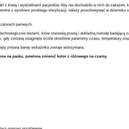
t z krwią i wydzielinami pacjentów. Aby nie dochodziło w nich do zakażeń
ontrolne z wynikiem przebiegu sterylizacji, należy przechowywać w dzienniku 
izatorach parowych.
hnologicznie testami, które stanowią prostą i dokładną metodę badającą za
gdy zostaną osiągnięte ściśle określone parametry czasu, temperatury oraz 
nięty zmiana barwy wskaźnika zostaje wstrzymana.
zona na pasku, powinna zmienić kolor z różowego na czarny.
cji poprzez przyklejenie