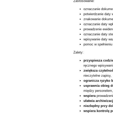
Zastosowanie:
oznaczanie dokument
potwierdzanie daty w
znakowanie dokumen
oznaczanie daty wp
prowadzenie ewidenc
oznaczanie daty ster
wpisywanie daty wa
pomoc w spełnieniu
Zalety:
przyspiesza codzi
ręcznego wpisywani
zwiększa czytelno
nieczytelne zapisy,
ogranicza ryzyko 
usprawnia obieg 
między personelem
wspiera
prowadzeni
ułatwia archiwizac
niezbędny przy do
wspiera kontrolę p