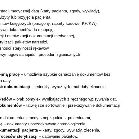
acji medycznej datą (karty pacjenta, zgody, wywiady),
izyty lub przyjęcia pacjenta,
tów księgowych (paragony, raporty kasowe, KP/KW),
ływu dokumentów do recepcji,
ji i archiwizacji dokumentacji medycznej,
ylizacji pakietów narzędzi,
żności sterylności rękawów,
 wymogów sanepidu i procedur higienicznych
enną pracę
– umożliwia szybkie oznaczanie dokumentów bez
a daty,
ść dokumentacji
– jednolity, wyraźny format daty eliminuje
błędów
– brak pomyłek wynikających z ręcznego wpisywania dat,
dokumentów
– łatwiejsze sortowanie i przekazywanie dokumentacji
,
e dokumentacji medycznej zgodnie z procedurami,
ję
– dokumenty uporządkowane chronologicznie,
kumentacji pacjenta
– karty, zgody, wywiady, zlecenia,
rocesów sterylizacji
– datowanie pakietów,