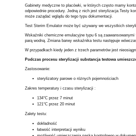
Gabinety medyczne to placówki, w których często mamy kontak
odpowiednie procedury. Jedną z nich jest sterylizacja.Testy k
może zażądać wglądu do tego typu dokumentacji.
Test Sterim Emulator może być używany we wszystkich steryl
Wskaźniki chemiczne emulacyjne typu 6 są zaawansowanymi tec
parą wodną. Zmiana barwy wskaźnika testu następuje wówczas, 
W przypadkach kiedy jeden z trzech parametrów jest nieosiąg
Podczas procesu sterylizacji substancja testowa umieszc
Zastosowanie:
sterylizatory parowe o różnych pojemnościach
Zakres temperatury i czasu sterylizacji :
134°C przez 7 minut
121°C przez 20 minut
Zalety testu:
dokładność
łatwość interpretacji wyniku
możliwość umieszczenia paska kontrolnego w dokumenta