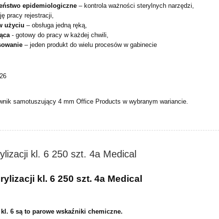
eństwo epidemiologiczne
– kontrola ważności sterylnych narzędzi,
ę pracy rejestracji,
w użyciu
– obsługa jedną ręką,
jąca
- gotowy do pracy w każdej chwili,
osowanie
– jeden produkt do wielu procesów w gabinecie
026
wnik samotuszujący 4 mm Office Products w wybranym wariancie.
ylizacji kl. 6 250 szt. 4a Medical
rylizacji kl. 6 250 szt. 4a Medical
ji kl. 6 są to parowe wskaźniki chemiczne.