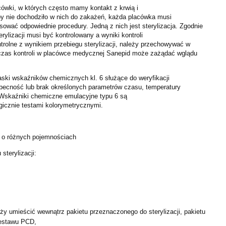
ówki, w których często mamy kontakt z krwią i
by nie dochodziło w nich do zakażeń, każda placówka musi
sować odpowiednie procedury. Jedną z nich jest sterylizacja. Zgodnie
ylizacji musi być kontrolowany a wyniki kontroli
trolne z wynikiem przebiegu sterylizacji, należy przechowywać w
odczas kontroli w placówce medycznej Sanepid może zażądać wglądu
.
aski wskaźników chemicznych kl. 6 służące do weryfikacji
obecność lub brak określonych parametrów czasu, temperatury
 Wskaźniki chemiczne emulacyjne typu 6 są
gicznie testami kolorymetrycznymi.
e o różnych pojemnościach
sterylizacji:
ży umieścić wewnątrz pakietu przeznaczonego do sterylizacji,
pakietu
zestawu PCD,