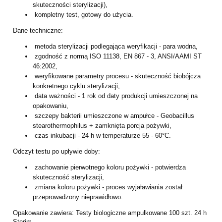
skuteczności sterylizacji),
kompletny test, gotowy do użycia.
Dane techniczne:
metoda sterylizacji podlegająca weryfikacji - para wodna,
zgodność z normą ISO 11138, EN 867 - 3, ANSI/AAMI ST
46:2002,
weryfikowane parametry procesu - skuteczność biobójcza
konkretnego cyklu sterylizacji,
data ważności - 1 rok od daty produkcji umieszczonej na
opakowaniu,
szczepy bakterii umieszczone w ampułce - Geobacillus
stearothermophilus + zamknięta porcja pożywki,
czas inkubacji - 24 h w temperaturze 55 - 60°C.
Odczyt testu po upływie doby:
zachowanie pierwotnego koloru pożywki - potwierdza
skuteczność sterylizacji,
zmiana koloru pożywki - proces wyjaławiania został
przeprowadzony nieprawidłowo.
Opakowanie zawiera: Testy biologiczne ampułkowane 100 szt. 24 h
Sterim.