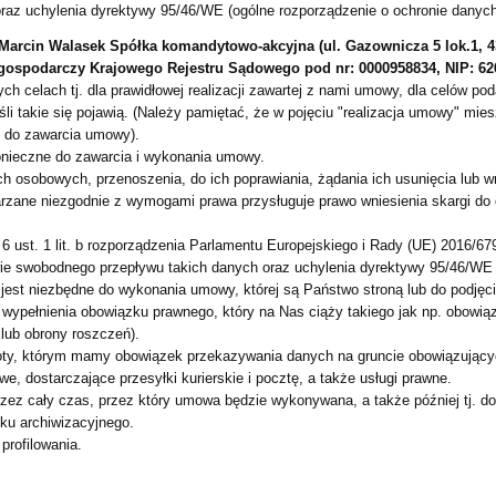
az uchylenia dyrektywy 95/46/WE (ogólne rozporządzenie o ochronie danych)
arcin Walasek Spółka komandytowo-akcyjna (ul. Gazownicza 5 lok.1, 43
gospodarczy Krajowego Rejestru Sądowego pod nr: 0000958834, NIP: 62
h celach tj. dla prawidłowej realizacji zawartej z nami umowy, dla celów p
li takie się pojawią. (Należy pamiętać, że w pojęciu "realizacja umowy" mi
e do zawarcia umowy).
onieczne do zawarcia i wykonania umowy.
 osobowych, przenoszenia, do ich poprawiania, żądania ich usunięcia lub w
rzane niezgodnie z wymogami prawa przysługuje prawo wniesienia skargi do
6 ust. 1 lit. b rozporządzenia Parlamentu Europejskiego i Rady (UE) 2016/67
e swobodnego przepływu takich danych oraz uchylenia dyrektywy 95/46/WE (o
nie jest niezbędne do wykonania umowy, której są Państwo stroną lub do podję
 wypełnienia obowiązku prawnego, który na Nas ciąży takiego jak np. obowiązek
 lub obrony roszczeń).
y, którym mamy obowiązek przekazywania danych na gruncie obowiązującyc
, dostarczające przesyłki kurierskie i pocztę, a także usługi prawne.
ez cały czas, przez który umowa będzie wykonywana, a także później tj. d
ku archiwizacyjnego.
profilowania.