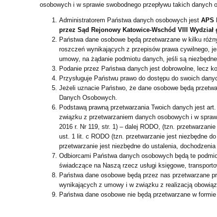
osobowych i w sprawie swobodnego przepływu takich danych or
Administratorem Państwa danych osobowych jest
APS M
przez Sąd Rejonowy Katowice-Wschód VIII Wydział 
Państwa dane osobowe będą przetwarzane w kilku różnyc
roszczeń wynikających z przepisów prawa cywilnego, jeś
umowy, na żądanie podmiotu danych, jeśli są niezbędn
Podanie przez Państwa danych jest dobrowolne, lecz k
Przysługuje Państwu prawo do dostępu do swoich danych
Jeżeli uznacie Państwo, że dane osobowe będą przetwa
Danych Osobowych.
Podstawą prawną przetwarzania Twoich danych jest art. 
związku z przetwarzaniem danych osobowych i w sprawi
2016 r. Nr 119, str. 1) – dalej RODO, (tzn. przetwarza
ust. 1 lit. c RODO (tzn. przetwarzanie jest niezbędne do
przetwarzanie jest niezbędne do ustalenia, dochodzenia
Odbiorcami Państwa danych osobowych będą te podmiot
świadczące na Naszą rzecz usługi księgowe, transportowe
Państwa dane osobowe będą przez nas przetwarzane prz
wynikających z umowy i w związku z realizacją obowiąz
Państwa dane osobowe nie będą przetwarzane w formie 