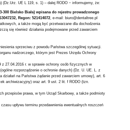
 (Dz.Urz. UE L 119, s. 1) – dalej RODO − informujemy, że:
-300 Bielsko Biała) wpisana do rejestru prowadzonego
63047232, Regon: 521414072
, e-mail: biuro@dentaltree.pl
odatkowych, a także mogą być przetwarzane dla dochodzenia
eszczą się również działania podejmowane przed zawarciem
niesienia sprzeciwu z powodu Państwa szczególnej sytuacji.
 organu nadzorczego, którym jest Prezes Urzędu Ochrony
9 z 27.04.2016 r. w sprawie ochrony osób fizycznych w
gólne rozporządzenie o ochronie danych) (Dz. U. UE. L. z
cia działań na Państwa żądanie przed zawarciem umowy), art. 6
 archiwizacyjny) oraz art. 9 ust. 2 lit. f RODO (tzn.
h przepisów prawa, w tym Urząd Skarbowy, a także podmioty
o czasu upływu terminu przedawnienia ewentualnych roszczeń