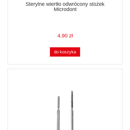
Sterylne wiertło odwrócony stożek
Microdont
4,90 zł
do koszyka