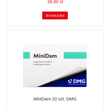
26,90 zł
do koszyka
MiniDam 20 szt. DMG