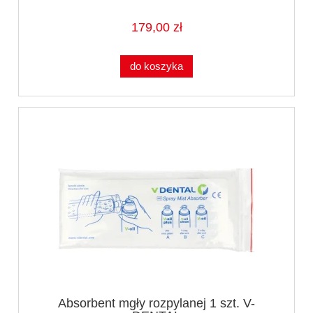
179,00 zł
do koszyka
Absorbent mgły rozpylanej 1 szt. V-