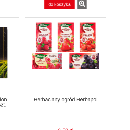
do koszyka
lon
Herbaciany ogród Herbapol
zt.