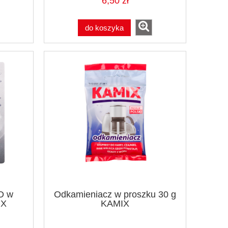
6,50 zł
do koszyka
D w
Odkamieniacz w proszku 30 g
IX
KAMIX