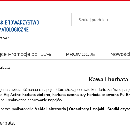
ące Promocje do -50%
PROMOCJE
Nowośc
erbata
Kawa i herbata
oria zawiera różnorodne napoje, które służą poprawie komfortu zarówno pacje
ak Big-Active
herbata zielona
,
herbata czarna
czy
herbata czerwona Pu-E
zne i praktyczne serwowanie napojów.
ostałe podkategorie
Meble i akcesoria
|
Organizery i stojaki
|
Środki czyst
erbata