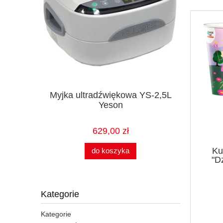
 100 szt.
Myjka ultradźwiękowa YS-2,5L
Ruby Co
s
Yeson
629,00 zł
 zł
Ku
do koszyka
"D
Kategorie
Kategorie