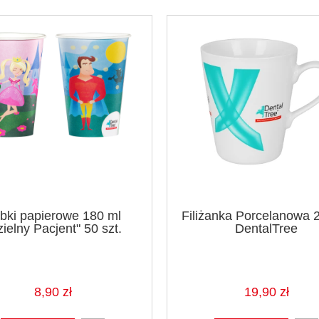
HeraCeram Zirkonia 20 g Kulz
mpNano 4 g RubyDent
95,20 zł
29,90 zł
119,00 zł
Cena regularna:
bki papierowe 180 ml
Filiżanka Porcelanowa 
do koszyka
zielny Pacjent" 50 szt.
DentalTree
do koszyka
8,90 zł
19,90 zł