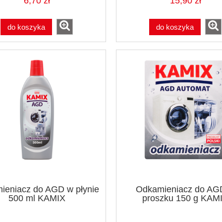
6,70 zł
15,90 zł
do koszyka
do koszyka
ieniacz do AGD w płynie
Odkamieniacz do AG
500 ml KAMIX
proszku 150 g KAM