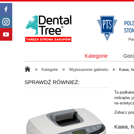
Kategorie
Gor
»
»
»
Kategorie
Wyposażenie gabinetu
Kawa, h
SPRAWDŹ RÓWNIEŻ:
Ta podkateg
rodzajów, j
na estetyc
Zobacz poz
Kawa, h