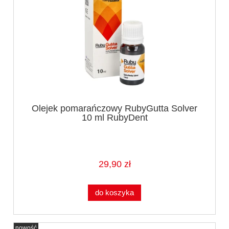
Olejek pomarańczowy RubyGutta Solver
10 ml RubyDent
29,90 zł
do koszyka
nowość