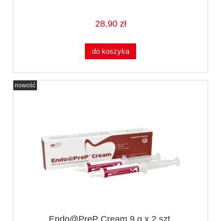
28,90 zł
do koszyka
nowość
Endo@PreP Cream 9 g x 2 szt.