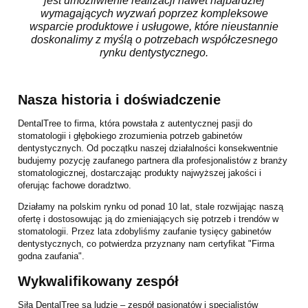
jest umożliwienie realizacji nawet najbardziej
wymagających wyzwań poprzez kompleksowe
wsparcie produktowe i usługowe, które nieustannie
doskonalimy z myślą o potrzebach współczesnego
rynku dentystycznego.
Nasza historia i doświadczenie
DentalTree to firma, która powstała z autentycznej pasji do
stomatologii i głębokiego zrozumienia potrzeb gabinetów
dentystycznych. Od początku naszej działalności konsekwentnie
budujemy pozycję zaufanego partnera dla profesjonalistów z branży
stomatologicznej, dostarczając produkty najwyższej jakości i
oferując fachowe doradztwo.
Działamy na polskim rynku od ponad 10 lat, stale rozwijając naszą
ofertę i dostosowując ją do zmieniających się potrzeb i trendów w
stomatologii. Przez lata zdobyliśmy zaufanie tysięcy gabinetów
dentystycznych, co potwierdza przyznany nam certyfikat "Firma
godna zaufania".
Wykwalifikowany zespół
Siłą DentalTree są ludzie – zespół pasjonatów i specjalistów