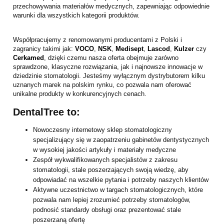
przechowywania materiałów medycznych, zapewniając odpowiednie
warunki dla wszystkich kategorii produktów.
Współpracujemy z renomowanymi producentami z Polski i
zagranicy takimi jak:
VOCO
,
NSK
,
Medisept
,
Lascod
,
Kulzer
czy
Cerkamed
, dzięki czemu nasza oferta obejmuje zarówno
sprawdzone, klasyczne rozwiązania, jak i najnowsze innowacje w
dziedzinie stomatologii. Jesteśmy wyłącznym dystrybutorem kilku
uznanych marek na polskim rynku, co pozwala nam oferować
unikalne produkty w konkurencyjnych cenach.
DentalTree to:
Nowoczesny internetowy sklep stomatologiczny
specjalizujący się w zaopatrzeniu gabinetów dentystycznych
w wysokiej jakości artykuły i materiały medyczne
Zespół wykwalifikowanych specjalistów z zakresu
stomatologii, stale poszerzających swoją wiedzę, aby
odpowiadać na wszelkie pytania i potrzeby naszych klientów
Aktywne uczestnictwo w targach stomatologicznych, które
pozwala nam lepiej zrozumieć potrzeby stomatologów,
podnosić standardy obsługi oraz prezentować stale
poszerzaną ofertę