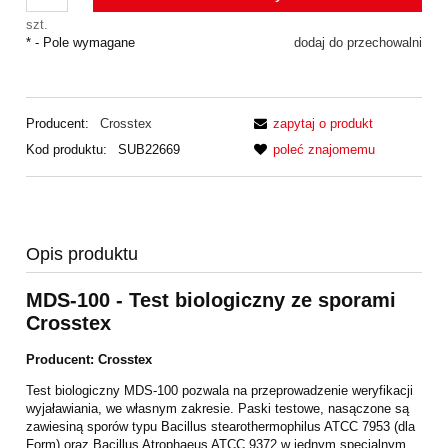
szt.
*
- Pole wymagane
dodaj do przechowalni
Producent:
Crosstex
zapytaj o produkt
Kod produktu:
SUB22669
poleć znajomemu
Opis produktu
MDS-100 - Test biologiczny ze sporami
Crosstex
Producent: Crosstex
Test biologiczny MDS-100 pozwala na przeprowadzenie weryfikacji
wyjaławiania, we własnym zakresie. Paski testowe, nasączone są
zawiesiną sporów typu Bacillus stearothermophilus ATCC 7953 (dla
Form) oraz Bacillus Atrophaeus ATCC 9372 w jednym specjalnym