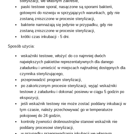
sterylizacji, we własnym zakresie,
paski testowe sporal, nasączone są sporami bakterii,
gotowymi do rozwoju w sprzyjających warunkach, gdy nie
zostaną zniszczone w procesie sterylizacji,
bakterie namnażają się jedynie w przypadku, gdy nie
zostaną zniszczone w procesie sterylizacji,
krótki czas inkubacji - 5 dni.
Sposób użycia:
wskaźniki testowe, włożyć do co najmniej dwóch
największych pakietów reprezentatywnych dla danego
załadunku i umieścić w miejscach najtrudniej dostępnych dla
czynnika sterylizującego,
przeprowadzić program sterylizacji,
po zakończonym procesie sterylizacji, wyjąć wskaźniki
testowe z załadunku i dokonać posiewu w ciągu 5 godzin po
ekspozycji,
jeśli wskaźnik testowy nie może zostać poddany inkubacji w
tym czasie, należy przechowywać go w temperaturze
pokojowej do 24 godzin,
kontrolę żywności drobnoustrojów stanowi wskaźnik nie
poddany procesowi sterylizacji,
w przypadku przeprowadzania inkubacji we własnym