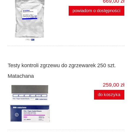
669,00 zł
powiadom o dostępności
Testy kontroli zgrzewu do zgrzewarek 250 szt.
Matachana
259,00 zł
do koszyka