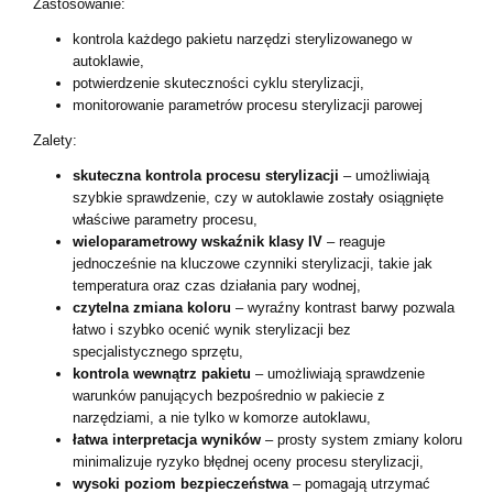
Zastosowanie:
kontrola każdego pakietu narzędzi sterylizowanego w
autoklawie,
potwierdzenie skuteczności cyklu sterylizacji,
monitorowanie parametrów procesu sterylizacji parowej
Zalety:
skuteczna kontrola procesu sterylizacji
– umożliwiają
szybkie sprawdzenie, czy w autoklawie zostały osiągnięte
właściwe parametry procesu,
wieloparametrowy wskaźnik klasy IV
– reaguje
jednocześnie na kluczowe czynniki sterylizacji, takie jak
temperatura oraz czas działania pary wodnej,
czytelna zmiana koloru
– wyraźny kontrast barwy pozwala
łatwo i szybko ocenić wynik sterylizacji bez
specjalistycznego sprzętu,
kontrola wewnątrz pakietu
– umożliwiają sprawdzenie
warunków panujących bezpośrednio w pakiecie z
narzędziami, a nie tylko w komorze autoklawu,
łatwa interpretacja wyników
– prosty system zmiany koloru
minimalizuje ryzyko błędnej oceny procesu sterylizacji,
wysoki poziom bezpieczeństwa
– pomagają utrzymać