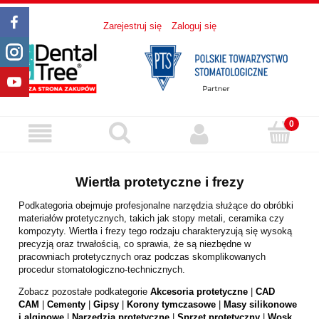
Zarejestruj się
Zaloguj się
Wiertła protetyczne i frezy
Podkategoria obejmuje profesjonalne narzędzia służące do obróbki
materiałów protetycznych, takich jak stopy metali, ceramika czy
kompozyty. Wiertła i frezy tego rodzaju charakteryzują się wysoką
precyzją oraz trwałością, co sprawia, że są niezbędne w
pracowniach protetycznych oraz podczas skomplikowanych
procedur stomatologiczno-technicznych.
Zobacz pozostałe podkategorie
Akcesoria protetyczne
|
CAD
CAM
|
Cementy
|
Gipsy
|
Korony tymczasowe
|
Masy silikonowe
i alginowe
|
Narzędzia protetyczne
|
Sprzęt protetyczny
|
Wosk