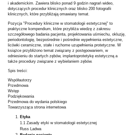
i
akademickim. Zawiera blisko ponad 9 godzin nagrań wideo,
dotyczących procedur
klinicznych oraz blisko 200 fotografii
klinicznych, które przybliżają omawiany temat.
Pozycja "Procedury kliniczne w stomatologii estetycznej" to
praktyczne kompendium, które
przybliża wiedzę z zakresu
szczegółowego badania pacjenta, projektowania uśmiechu,
okluzję,
periodontologię, bezpośrednie i pośrednie wypełnienia estetyczne,
licówki
ceramiczne, stałe i ruchome uzupełnienia protetyczne. W
książce przybliżono temat
związany z postępowaniem, w
odniesieniu do startych zębów, implantoprotetykę estetyczną
a
także procedury związane z wybielaniem zębów.
Spis treści:
Współautorzy
Przedmowa
Wstęp
Podziękowania
Przedmowa do wydania polskiego
Towarzysząca strona internetowa
Etyka
1.1 Zasady etyki w stomatologii estetycznej
Russ Ladwa
Badanie pacjenta