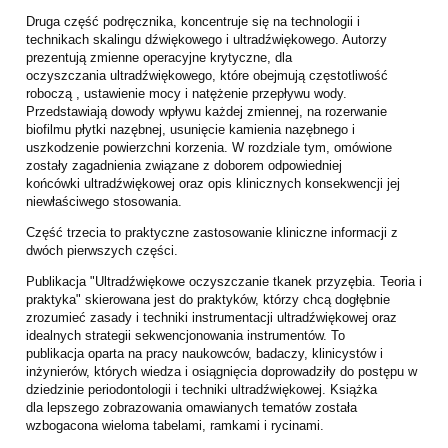
Druga część podręcznika, koncentruje się na technologii i
technikach skalingu dźwiękowego
i ultradźwiękowego. Autorzy
prezentują zmienne operacyjne krytyczne, dla
oczyszczania
ultradźwiękowego, które obejmują częstotliwość
roboczą , ustawienie mocy i natężenie
przepływu wody.
Przedstawiają dowody wpływu każdej zmiennej, na rozerwanie
biofilmu
płytki nazębnej, usunięcie kamienia nazębnego i
uszkodzenie powierzchni korzenia. W
rozdziale tym, omówione
zostały zagadnienia związane z doborem odpowiedniej
końcówki
ultradźwiękowej oraz opis klinicznych konsekwencji jej
niewłaściwego stosowania.
Część trzecia to praktyczne zastosowanie kliniczne informacji z
dwóch pierwszych części.
Publikacja "Ultradźwiękowe oczyszczanie tkanek przyzębia. Teoria i
praktyka" skierowana
jest do praktyków, którzy chcą dogłębnie
zrozumieć zasady i techniki instrumentacji
ultradźwiękowej oraz
idealnych strategii sekwencjonowania instrumentów. To
publikacja
oparta na pracy naukowców, badaczy, klinicystów i
inżynierów, których wiedza i osiągnięcia
doprowadziły do postępu w
dziedzinie periodontologii i techniki ultradźwiękowej. Książka
dla
lepszego zobrazowania omawianych tematów została
wzbogacona wieloma tabelami,
ramkami i rycinami.