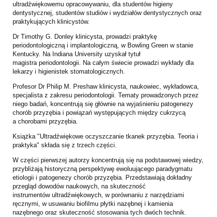
ultradźwiękowemu opracowywaniu, dla studentów
higieny
dentystycznej, studentów studiów i wydziałów dentystycznych oraz
praktykujących
klinicystów.
Dr Timothy G. Donley klinicysta, prowadzi praktykę
periodontologiczną i implantologiczną, w
Bowling Green w stanie
Kentucky. Na Indiana University uzyskał tytuł
magistra
periodontologii. Na całym świecie prowadzi wykłady dla
lekarzy i higienistek
stomatologicznych.
Profesor Dr Philip M. Preshaw klinicysta, naukowiec, wykładowca,
specjalista z zakresu
periodontologii. Tematy prowadzonych przez
niego badań, koncentrują się głównie na
wyjaśnieniu patogenezy
chorób przyzębia i powiązań występujących między cukrzycą
a
chorobami przyzębia.
Książka "Ultradźwiękowe oczyszczanie tkanek przyzębia. Teoria i
praktyka" składa się z
trzech części.
W części pierwszej autorzy koncentrują się na podstawowej wiedzy,
przybliżają historyczną
perspektywę ewoluującego paradygmatu
etiologii i patogenezy chorób przyzębia.
Przedstawiają dokładny
przegląd dowodów naukowych, na skuteczność
instrumentów
ultradźwiękowych, w porównaniu z narzędziami
ręcznymi, w usuwaniu biofilmu płytki
nazębnej i kamienia
nazębnego oraz skuteczność stosowania tych dwóch technik.