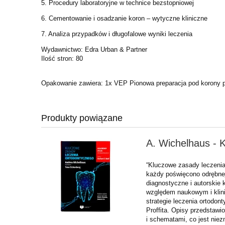
5. Procedury laboratoryjne w technice bezstopniowej
6. Cementowanie i osadzanie koron – wytyczne kliniczne
7. Analiza przypadków i długofalowe wyniki leczenia
Wydawnictwo: Edra Urban & Partner
Ilość stron: 80
Opakowanie zawiera: 1x VEP Pionowa preparacja pod korony p
Produkty powiązane
A. Wichelhaus - 
“Kluczowe zasady leczenia 
każdy poświęcono odrębnej
diagnostyczne i autorskie
względem naukowym i klin
strategie leczenia ortodo
Proffita. Opisy przedstawi
i schematami, co jest niez