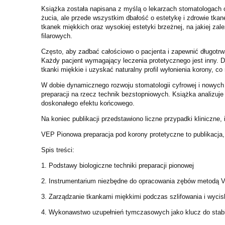
Książka została napisana z myślą o lekarzach stomatologach 
żucia, ale przede wszystkim dbałość o estetykę i zdrowie tka
tkanek miękkich oraz wysokiej estetyki brzeżnej, na jakiej za
filarowych.
Często, aby zadbać całościowo o pacjenta i zapewnić długotrwa
Każdy pacjent wymagający leczenia protetycznego jest inny.
tkanki miękkie i uzyskać naturalny profil wyłonienia korony, co
W dobie dynamicznego rozwoju stomatologii cyfrowej i nowych ma
preparacji na rzecz technik bezstopniowych. Książka analizuj
doskonałego efektu końcowego.
Na koniec publikacji przedstawiono liczne przypadki kliniczne,
VEP Pionowa preparacja pod korony protetyczne to publikacja, 
Spis treści:
1. Podstawy biologiczne techniki preparacji pionowej
2. Instrumentarium niezbędne do opracowania zębów metodą 
3. Zarządzanie tkankami miękkimi podczas szlifowania i wyci
4. Wykonawstwo uzupełnień tymczasowych jako klucz do stabil