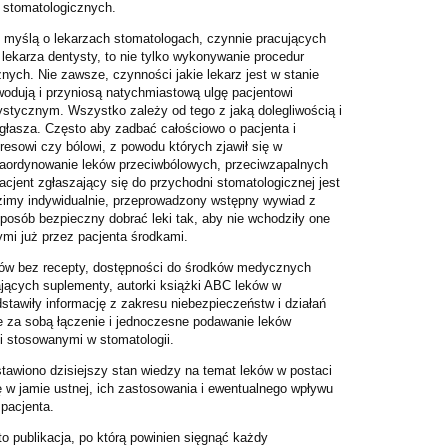
 stomatologicznych.
z myślą o lekarzach stomatologach, czynnie pracujących
ekarza dentysty, to nie tylko wykonywanie procedur
znych. Nie zawsze, czynności jakie lekarz jest w stanie
odują i przyniosą natychmiastową ulgę pacjentowi
ystycznym. Wszystko zależy od tego z jaką dolegliwością i
zgłasza. Często aby zadbać całościowo o pacjenta i
tresowi czy bólowi, z powodu których zjawił się w
 zaordynowanie leków przeciwbólowych, przeciwzapalnych
cjent zgłaszający się do przychodni stomatologicznej jest
zimy indywidualnie, przeprowadzony wstępny wywiad z
posób bezpieczny dobrać leki tak, aby nie wchodziły one
ymi już przez pacjenta środkami.
ów bez recepty, dostępności do środków medycznych
ających suplementy, autorki książki ABC leków w
edstawiły informację z zakresu niebezpieczeństw i działań
ie za sobą łączenie i jednoczesne podawanie leków
i stosowanymi w stomatologii.
stawiono dzisiejszy stan wiedzy na temat leków w postaci
ę w jamie ustnej, ich zastosowania i ewentualnego wpływu
 pacjenta.
o publikacja, po którą powinien sięgnąć każdy