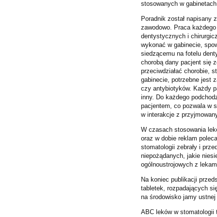
stosowanych w gabinetach
Poradnik został napisany 
zawodowo. Praca każdego l
dentystycznych i chirurgic
wykonać w gabinecie, spow
siedzącemu na fotelu dent
chorobą dany pacjent się 
przeciwdziałać chorobie, s
gabinecie, potrzebne jest
czy antybiotyków. Każdy pa
inny. Do każdego podchod
pacjentem, co pozwala w s
w interakcje z przyjmowan
W czasach stosowania lek
oraz w dobie reklam polec
stomatologii zebrały i prz
niepożądanych, jakie nies
ogólnoustrojowych z lekam
Na koniec publikacji przed
tabletek, rozpadających si
na środowisko jamy ustnej
ABC leków w stomatologii t