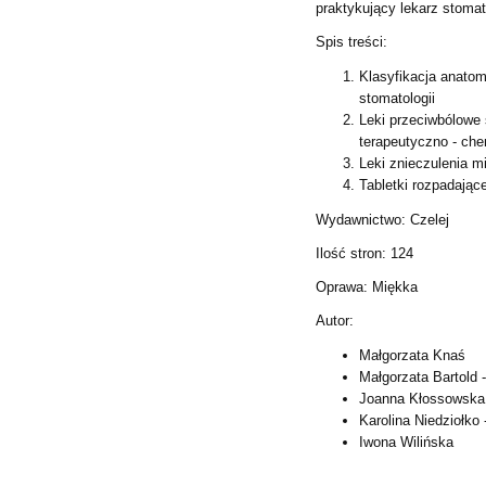
praktykujący lekarz stomat
Spis treści:
Klasyfikacja anato
stomatologii
Leki przeciwbólowe 
terapeutyczno - che
Leki znieczulenia 
Tabletki rozpadając
Wydawnictwo: Czelej
Ilość stron: 124
Oprawa: Miękka
Autor:
Małgorzata Knaś
Małgorzata Bartold 
Joanna Kłossowska
Karolina Niedziołko
Iwona Wilińska