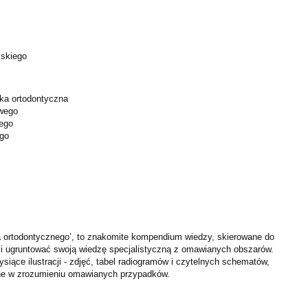
lskiego
ka ortodontyczna
owego
iego
ego
 ortodontycznego’, to znakomite kompendium wiedzy, skierowane do
 i ugruntować swoją wiedzę specjalistyczną z omawianych obszarów.
ysiące ilustracji - zdjęć, tabel radiogramów i czytelnych schematów,
ne w zrozumieniu omawianych przypadków.