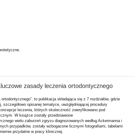
rotetyczne.
Kluczowe zasady leczenia ortodontycznego
ortodontycznego”, to publikacja składająca się z 7 rozdziałów, gdzie
, szczegółowo opisanej tematyce, uwzględniającej procedury
 koncepcje leczenia, których skuteczność zweryfikowano pod
icznym. W książce zostały przedstawione
ntycznego wielu zaburzeń zgryzu diagnozowanych według Ackermanna i
onych przypadków, zostały wzbogacone licznymi fotografiami, tabelami
miernie przydatne w pracy klinicznej.