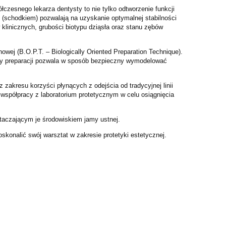
zesnego lekarza dentysty to nie tylko odtworzenie funkcji
 (schodkiem) pozwalają na uzyskanie optymalnej stabilności
klinicznych, grubości biotypu dziąsła oraz stanu zębów
wej (B.O.P.T. – Biologically Oriented Preparation Technique).
dy preparacji pozwala w sposób bezpieczny wymodelować
 zakresu korzyści płynących z odejścia od tradycyjnej linii
 współpracy z laboratorium protetycznym w celu osiągnięcia
 otaczającym je środowiskiem jamy ustnej.
skonalić swój warsztat w zakresie protetyki estetycznej.