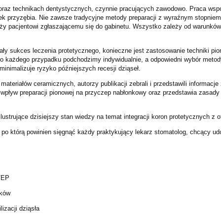
oraz technikach dentystycznych, czynnie pracujących zawodowo. Praca współc
nek przyzębia. Nie zawsze tradycyjne metody preparacji z wyraźnym stopniem
leży pacjentowi zgłaszającemu się do gabinetu. Wszystko zależy od warunków 
ły sukces leczenia protetycznego, konieczne jest zastosowanie techniki piono
 Do każdego przypadku podchodzimy indywidualnie, a odpowiedni wybór meto
 minimalizuje ryzyko późniejszych recesji dziąseł.
teriałów ceramicznych, autorzy publikacji zebrali i przedstawili informacje z
e wpływ preparacji pionowej na przyczep nabłonkowy oraz przedstawia zasady
 ilustrujące dzisiejszy stan wiedzy na temat integracji koron protetycznych z
po którą powinien sięgnąć każdy praktykujący lekarz stomatolog, chcący udo
VEP
sków
izacji dziąsła