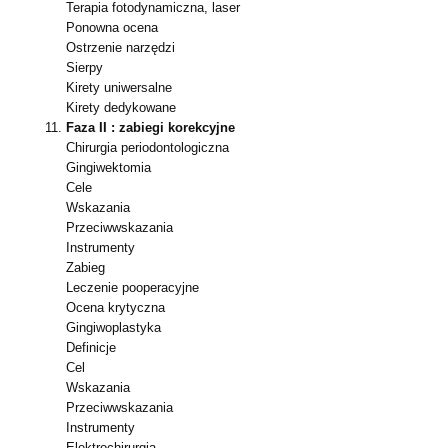
Terapia fotodynamiczna, laser
Ponowna ocena
Ostrzenie narzędzi
Sierpy
Kirety uniwersalne
Kirety dedykowane
Faza II : zabiegi korekcyjne
Chirurgia periodontologiczna
Gingiwektomia
Cele
Wskazania
Przeciwwskazania
Instrumenty
Zabieg
Leczenie pooperacyjne
Ocena krytyczna
Gingiwoplastyka
Definicje
Cel
Wskazania
Przeciwwskazania
Instrumenty
Elektrochirurgia