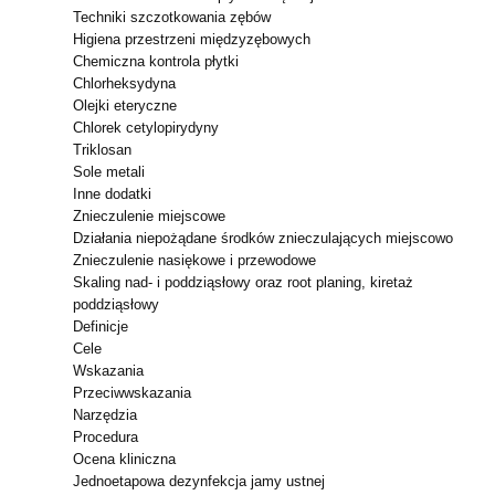
Techniki szczotkowania zębów
Higiena przestrzeni międzyzębowych
Chemiczna kontrola płytki
Chlorheksydyna
Olejki eteryczne
Chlorek cetylopirydyny
Triklosan
Sole metali
Inne dodatki
Znieczulenie miejscowe
Działania niepożądane środków znieczulających miejscowo
Znieczulenie nasiękowe i przewodowe
Skaling nad- i poddziąsłowy oraz root planing, kiretaż
poddziąsłowy
Definicje
Cele
Wskazania
Przeciwwskazania
Narzędzia
Procedura
Ocena kliniczna
Jednoetapowa dezynfekcja jamy ustnej