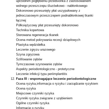
uprzednim pogłębieniu
przedsionka z zastosowaniem
wolnego przeszczepu śluzówkowo - nabłonkowego
Dokoronowo przesunięty płat uszypułowany z
jednoczasowym przeszczepem
podnabłonkowej tkanki
łącznej
Półksiężycowy płat przesunięty dokoronowo
Technika kopertowa
Sterowana regeneracja tkanek
Ocena metod pokrywania recesji dziąsłowych
Plastyka wędzidełka
Leczenie zgryzu urazowego
Szyna zgryzowa
Szlifowanie zębów
Tymczasowe szynowanie zębów
Aspekty periodontologiczno - protetyczne
Leczenie infekcji typu periimplantitis
Faza III : wspomagające leczenie periodontologiczne
Ocena ryzyka,informacja o ryzyku i zarządzanie ryzykiem
Ocena ryzyka
Miejscowe czynniki ryzyka
Czynniki ryzyka związane z uzębieniem
Ogólne czynniki ryzyka
Informacje o ryzyku