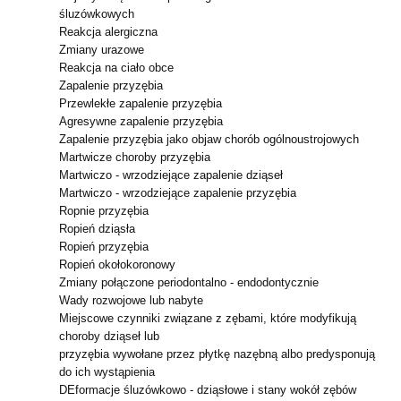
śluzówkowych
Reakcja alergiczna
Zmiany urazowe
Reakcja na ciało obce
Zapalenie przyzębia
Przewlekłe zapalenie przyzębia
Agresywne zapalenie przyzębia
Zapalenie przyzębia jako objaw chorób ogólnoustrojowych
Martwicze choroby przyzębia
Martwiczo - wrzodziejące zapalenie dziąseł
Martwiczo - wrzodziejące zapalenie przyzębia
Ropnie przyzębia
Ropień dziąsła
Ropień przyzębia
Ropień okołokoronowy
Zmiany połączone periodontalno - endodontycznie
Wady rozwojowe lub nabyte
Miejscowe czynniki związane z zębami, które modyfikują
choroby dziąseł lub
przyzębia wywołane przez płytkę nazębną albo predysponują
do ich wystąpienia
DEformacje śluzówkowo - dziąsłowe i stany wokół zębów