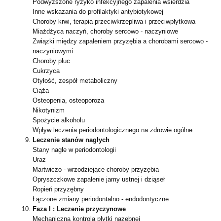
Podwyższone ryzyko infekcyjnego zapalenia wsierdzia
Inne wskazania do profilaktyki antybiotykowej
Choroby krwi, terapia przeciwkrzepliwa i przeciwpłytkowa
Miażdżyca naczyń, choroby sercowo - naczyniowe
Związki między zapaleniem przyzębia a chorobami sercowo -
naczyniowymi
Choroby płuc
Cukrzyca
Otyłość, zespół metaboliczny
Ciąża
Osteopenia, osteoporoza
Nikotynizm
Spożycie alkoholu
Wpływ leczenia periodontologicznego na zdrowie ogólne
Leczenie stanów nagłych
Stany nagłe w periodontologii
Uraz
Martwiczo - wrzodziejące choroby przyzębia
Opryszczkowe zapalenie jamy ustnej i dziąseł
Ropień przyzębny
Łączone zmiany periodontalno - endodontyczne
Faza I : Leczenie przyczynowe
Mechaniczna kontrola płytki nazębnej