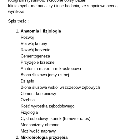
fotografii i rysunków, skrócone opisy badań
klinicznych,
metaanalizy i inne badania, ze stopniową oceną
wyników.
Spis treści:
Anatomia i fizjologia
Rozwój
Rozwój korony
Rozwój korzenia
Cementogeneza
Przyzębie brzeżne
Anatomia makro- i mikroskopowa
Błona śluzowa jamy ustnej
Dziąsło
Błona śluzowa wokół wszczepów zębowych
Cement korzeniowy
Ozębna
Kość wyrostka zębodołowego
Fizjologia
Cykl odbudowy tkanek (turnover rates)
Mechanizmy obronne
Możliwość naprawy
Mikrobiologia przyzębia