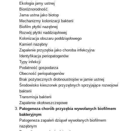
Ekologia jamy ustnej
Bioróżnorodność
Jama ustna jako biotop
Mechanizmy kolonizacji bakterii
Biofilm płytki nazębnej
Rozwój płytki naddziąsłowej
Kolonizacja obszaru poddziąsłowego
Kamień nazębny
Zapalenie przyzębia jako choroba infekcyjna
Identyfikacja periopatogenów
Typy infekcji
Podatność gospodarza
Obecność periopatogenów
Brak pożytecznych drobnoustrojów w jamie ustnej
Środowisko kieszonek przyzębnych sprzyjające rozwojowi
bakterii
Transmisja bakterii
Zapalenie okołowszczepowe
Patogeneza chorób przyzębia wywołanych biofilmem
bakteryjnym
Patogeneza zapaleń dziąseł wywołanych biofilmem
nazębnym