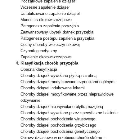
Początkowe zapalenie dziąseł
Wczesne zapalenie dziąseł
Ustabilizowane zapalenie dziąseł
Mucositis okołowszczepowe
Patogeneza zapalenia przyzębia
Zaawansowany ubytek tkanek przyzębia
Patogeneza postępu zapalenia przyzębia
Cechy choroby wieloczynnikowej
Czynnik genetyczny
Zapalenie okołowszczepowe
Klasyfikacja chorób przyzębia
Obecna klasyfikacja
Choroby dziąseł wywołane płytką nazębną
Choroby dziąseł modyfikowane czynnikami ogólnymi
Choroby dziąseł indukowane lekami
Choroby dziąseł modyfikowane przez nieprawidłowe
odżywianie
Choroby dziąseł nie wywołane płytką nazębną
Choroby dziąseł wywołane przez specyficzne bakterie
Choroby dziąseł pochodzenia wirusowego
Choroby dziąseł pochodzenia grzybiczego
Choroby dziąseł pochodzenia genetycznego
Objawy dziąsłowe w przebiegu chorób skórno -