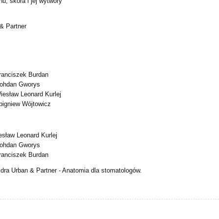
, skóra i jej wytwory
& Partner
Franciszek Burdan
 Bohdan Gworys
Wiesław Leonard Kurlej
Zbigniew Wójtowicz
esław Leonard Kurlej
 Bohdan Gworys
Franciszek Burdan
dra Urban & Partner - Anatomia dla stomatologów.