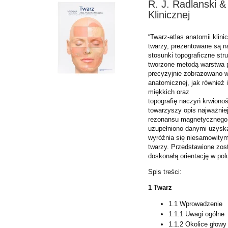
R. J. Radlanski &
Klinicznej
“Twarz-atlas anatomii klini
twarzy, prezentowane są na
stosunki topograficzne str
tworzone metodą warstwa p
precyzyjnie zobrazowano w
anatomicznej, jak również 
miękkich oraz
topografię naczyń krwionoś
towarzyszy opis najważnie
rezonansu magnetycznego,
uzupełniono danymi uzyska
wyróżnia się niesamowitym
twarzy. Przedstawione zost
doskonałą orientację w po
Spis treści:
1 Twarz
1.1 Wprowadzenie
1.1.1 Uwagi ogólne
1.1.2 Okolice głowy