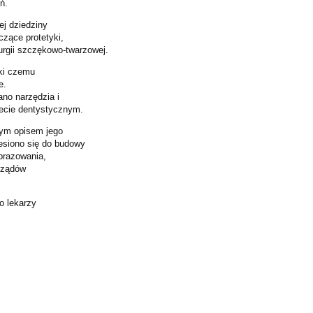
ń.
ej dziedziny
czące protetyki,
rurgii szczękowo-twarzowej.
ki czemu
e.
no narzędzia i
ecie dentystycznym.
nym opisem jego
esiono się do budowy
brazowania,
yrządów
o lekarzy