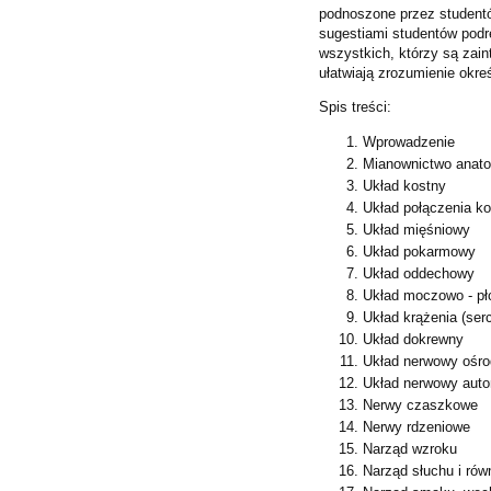
podnoszone przez studentó
sugestiami studentów podrę
wszystkich, którzy są zai
ułatwiają zrozumienie okr
Spis treści:
Wprowadzenie
Mianownictwo anato
Układ kostny
Układ połączenia ko
Układ mięśniowy
Układ pokarmowy
Układ oddechowy
Układ moczowo - pł
Układ krążenia (ser
Układ dokrewny
Układ nerwowy ośr
Układ nerwowy aut
Nerwy czaszkowe
Nerwy rdzeniowe
Narząd wzroku
Narząd słuchu i rów