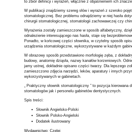
to zbiór definicji i wyrażeń, włącznie z objaśnieniem ich znacze
W publikacji znajdziemy szereg słów i wyrażeń z szeroko pojęt
stomatologicznej. Bez problemu odnajdziemy w niej hasła doty
chirurgii stomatologicznej, stomatologii zachowawczej czy chi
Wyrażenia zostały zamieszczone w sposób alfabetyczny, dzię
odnalezienie interesującego nas hasła, staje się bezproblemow
Ponadto, w końcowej części słownika, w czytelny sposób opisa
urządzenia stomatologiczne, wykorzystywane w każdym gabin
W obrazowy sposób przedstawiono morfologię zęba, z dokład
budowy, anatomię dziąsła, nazwy kanałów korzeniowych. Odni
jamy ustnej, dokładnie opisano części twarzy. Dla lepszego zo
zamieszczono zdjęcia narzędzi, leków, aparatury i innych prz
wykorzystywanych w gabinetach.
„ Praktyczny słownik stomatologiczny ” to pozycja kierowana d
stomatologów jak i personelu gabinetów dentystycznych.
Spis treści:
Słownik Angielsko-Polski
Słownik Polsko-Angielski
Dodatek ilustrowany
Wydawnictwo: Czelej