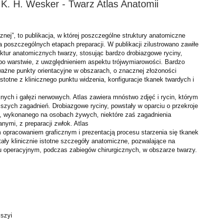
 K. H. Wesker - Twarz Atlas Anatomii
cznej”, to publikacja, w której poszczególne struktury anatomiczne
 poszczególnych etapach preparacji. W publikacji zilustrowano zawiłe
uktur anatomicznych twarzy, stosując bardzo drobiazgowe ryciny,
o warstwie, z uwzględnieniem aspektu trójwymiarowości. Bardzo
ażne punkty orientacyjne w obszarach, o znacznej złożoności
istotne z klinicznego punktu widzenia, konfiguracje tkanek twardych i
nych i gałęzi nerwowych. Atlas zawiera mnóstwo zdjęć i rycin, którym
jszych zagadnień. Drobiazgowe ryciny, powstały w oparciu o przekroje
 wykonanego na osobach żywych, niektóre zaś zagadnienia
nymi, z preparacji zwłok. Atlas
 opracowaniem graficznym i prezentacją procesu starzenia się tkanek
ały klinicznie istotne szczegóły anatomiczne, pozwalające na
lu operacyjnym, podczas zabiegów chirurgicznych, w obszarze twarzy.
 szyi