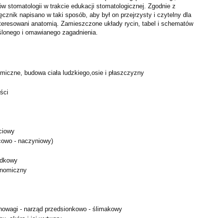
w stomatologii w trakcie edukacji stomatologicznej. Zgodnie z
cznik napisano w taki sposób, aby był on przejrzysty i czytelny dla
nteresowani anatomią. Zamieszczone układy rycin, tabel i schematów
eślonego i omawianego zagadnienia.
miczne, budowa ciała ludzkiego,osie i płaszczyzny
ści
ciowy
cowo - naczyniowy)
odkowy
onomiczny
nowagi - narząd przedsionkowo - ślimakowy