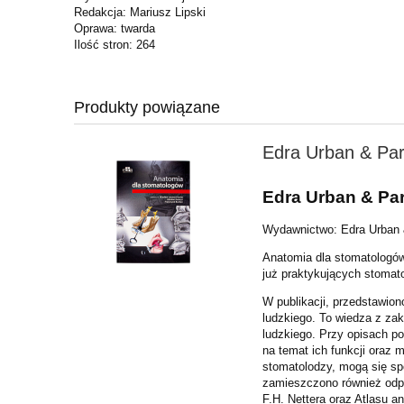
Redakcja: Mariusz Lipski
Oprawa: twarda
Ilość stron: 264
Produkty powiązane
Edra Urban & Par
Edra Urban & Par
Wydawnictwo: Edra Urban 
Anatomia dla stomatologów
już praktykujących stomat
W publikacji, przedstawio
ludzkiego. To wiedza z za
ludzkiego. Przy opisach p
na temat ich funkcji oraz 
stomatolodzy, mogą się sp
zamieszczono również odpo
F.H. Nettera oraz Atlasu a