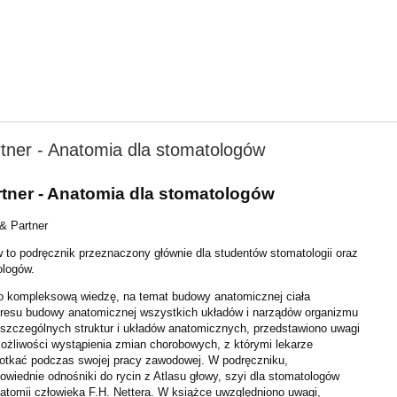
tner - Anatomia dla stomatologów
tner - Anatomia dla stomatologów
& Partner
 to podręcznik przeznaczony głównie dla studentów stomatologii oraz
ologów.
no kompleksową wiedzę, na temat budowy anatomicznej ciała
kresu budowy anatomicznej wszystkich układów i narządów organizmu
oszczególnych struktur i układów anatomicznych, przedstawiono uwagi
możliwości wystąpienia zmian chorobowych, z którymi lekarze
otkać podczas swojej pracy zawodowej. W podręczniku,
wiednie odnośniki do rycin z Atlasu głowy, szyi dla stomatologów
natomii człowieka F.H. Nettera. W książce uwzględniono uwagi,