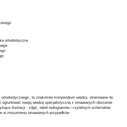
lskiego
ka ortodontyczna
owego
iego
ego
 ortodontycznego’, to znakomite kompendium wiedzy, skierowane do
 i ugruntować swoją wiedzę specjalistyczną z omawianych obszarów.
ysiące ilustracji - zdjęć, tabel radiogramów i czytelnych schematów,
ne w zrozumieniu omawianych przypadków.