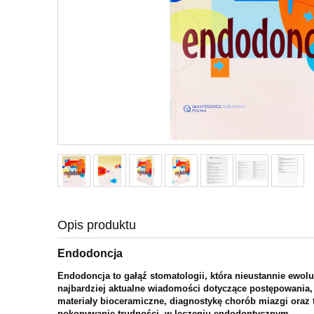
Opis produktu
Endodoncja
Endodoncja to gałąź stomatologii, która nieustannie ewo
najbardziej aktualne wiadomości dotyczące postępowania
materiały bioceramiczne, diagnostykę chorób miazgi oraz 
pokonywanie trudności, w leczeniu endodontycznym.