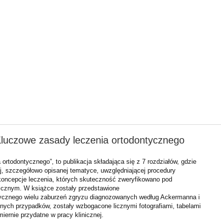
Kluczowe zasady leczenia ortodontycznego
ortodontycznego”, to publikacja składająca się z 7 rozdziałów, gdzie
, szczegółowo opisanej tematyce, uwzględniającej procedury
 koncepcje leczenia, których skuteczność zweryfikowano pod
icznym. W książce zostały przedstawione
ntycznego wielu zaburzeń zgryzu diagnozowanych według Ackermanna i
onych przypadków, zostały wzbogacone licznymi fotografiami, tabelami
miernie przydatne w pracy klinicznej.