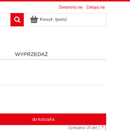
Zarejestruj się
Zaloguj się
Koszyk:
(pusty)
i
WYPRZEDAŻ
do koszyka
Zyskujesz
20
pkt [
?
]