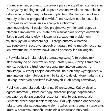
Podręcznik ten, prowadzi czytelnika przez wszystkie fazy leczenia.
Począwszy od diagnostyki, poprzez zaplanowanie, wszczepienie i
odbudowę protetyczną na bazie implantów. Bardzo szczegółowo,
zostały opisane przypadki powikłań, na każdym etapie leczenia.
Począwszy od powikłań związanych z chorobami
ogólnoustrojowymi pacjentów, przyjmowanymi lekami, poprzez
złamania implantów, ich utratę czy niewłaściwe spozycjonowanie.
Takie niepożądane efekty leczenia są częstym problemem
występującym w stomatologii. Dlatego autorzy w bardzo
szczegółowy i rzeczowy sposób omawiają różne metody leczenia
ich ewentualne, możliwe powikłania i sposoby ich uniknięcia.
„ Powikłania w implantologii stomatologicznej ”, to podręcznik
skierowany do studentów, lekarzy i protetyków, którzy zamierzają
lub już podjęli się trudnego leczenia implantologicznego. To
publikacja, w której znajdą odpowiedzi na problemy występujące w
implantologii stomatologicznej. To książka, dzięki której, uda im się
uniknąć częstych powikłań związanych z ich pracą zawodową.
Publikacja została podzielona na 30 rozdziałów. Każdy dział to
ogrom informacji, które pomogą lekarzowi podjąć odpowiednią
decyzję, co do zasadności leczenia implantologicznego, ale i
uchronią przed popełnieniem błędów. Pozycja oprócz obszernego
tekstu, została wzbogacona wieloma zdjęciami, rycinami i tabelami,
które w obrazowy sposób uzupełniają omawiane przypadki.