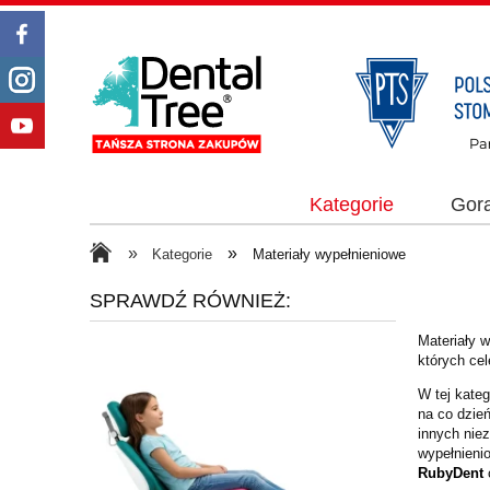
Kategorie
Gor
»
»
Kategorie
Materiały wypełnieniowe
SPRAWDŹ RÓWNIEŻ:
Materiały 
których ce
W tej kateg
na co dzie
innych nie
wypełnieni
RubyDent