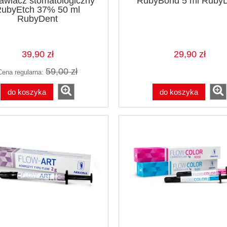
awiacz stomatologiczny
RubyBond 5 ml Ruby
ubyEtch 37% 50 ml
RubyDent
39,90 zł
29,90 zł
59,00 zł
Cena regularna:
do koszyka
do koszyka