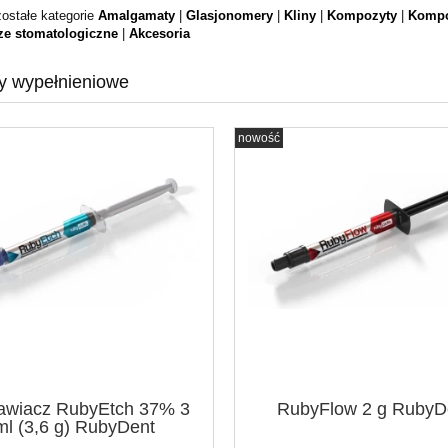
ostałe kategorie
Amalgamaty
|
Glasjonomery
|
Kliny
|
Kompozyty
|
Kompo
ze stomatologiczne
|
Akcesoria
ły wypełnieniowe
nowość
anialne LUXCRYL RAPID
Łyżki do fluoryzacji 100 szt.
 szt. LUXsutures
COTISEN
99,00 zł
49,90 zł
do koszyka
do koszyka
awiacz RubyEtch 37% 3
RubyFlow 2 g RubyD
ml (3,6 g) RubyDent