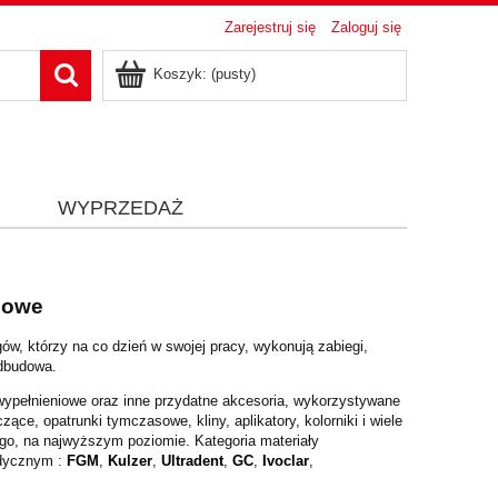
Zarejestruj się
Zaloguj się
Koszyk:
(pusty)
i
WYPRZEDAŻ
iowe
ogów,
którzy na co dzień w swojej pracy, wykonują zabiegi,
odbudowa.
wypełnieniowe oraz inne przydatne akcesoria, wykorzystywane
czące, opatrunki
tymczasowe, kliny, aplikatory, kolorniki i wiele
ego, na najwyższym poziomie.
Kategoria materiały
edycznym :
FGM
,
Kulzer
,
Ultradent
,
GC
,
Ivoclar
,