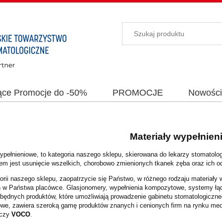
ące Promocje do -50%
PROMOCJE
Nowośc
Materiały wypełnien
wypełnieniowe, to kategoria naszego sklepu, skierowana do lekarzy stomatol
lem jest usunięcie wszelkich,
chorobowo zmienionych tkanek zęba oraz ich 
orii naszego sklepu, zaopatrzycie się Państwo, w różnego rodzaju materiały
ń w Państwa
placówce. Glasjonomery, wypełnienia kompozytowe, systemy łą
zbędnych produktów, które
umożliwiają prowadzenie gabinetu stomatologiczn
owe, zawiera szeroką gamę produktów znanych i cenionych
firm na rynku m
czy
VOCO
.