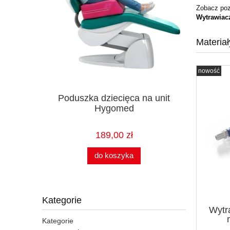
Zobacz poz
Wytrawiac
Materia
nowość
 YS-2,5L
Poduszka dziecięca na unit
Nici wchł
Hygomed
12
189,00 zł
do koszyka
Kategorie
Wytr
Kategorie