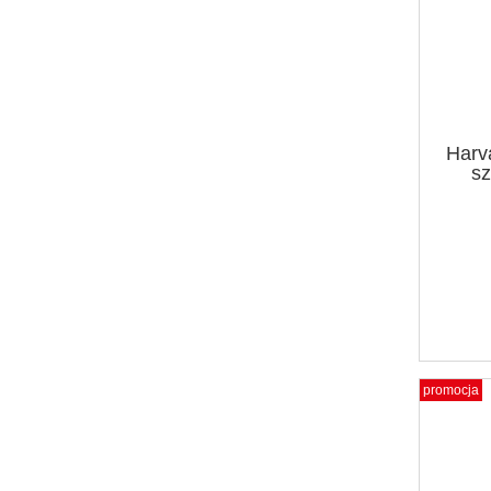
Harv
sz
promocja