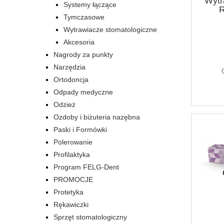
Wytr
Systemy łączące
R
Tymczasowe
Wytrawiacze stomatologiczne
Akcesoria
Nagrody za punkty
Narzędzia
Ortodoncja
Odpady medyczne
Odzież
Ozdoby i biżuteria nazębna
Paski i Formówki
Polerowanie
Profilaktyka
Program FELG-Dent
PROMOCJE
Protetyka
Rękawiczki
Sprzęt stomatologiczny