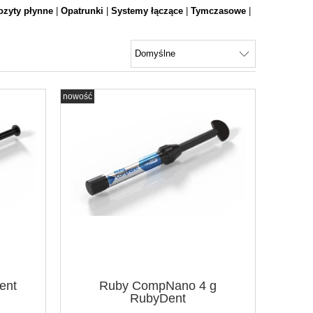
zyty płynne
|
Opatrunki
|
Systemy łączące
|
Tymczasowe
|
nowość
Charisma Smart 4 g x 6 szt. Kulzer
Visalys Bulk Flo
1 + 1 
269,00 zł
89,9
do koszyka
zobacz
ent
Ruby CompNano 4 g
RubyDent