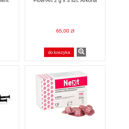
Dent
Flow-Art 2 g x 3 szt. Arkona
65,00 zł
do koszyka