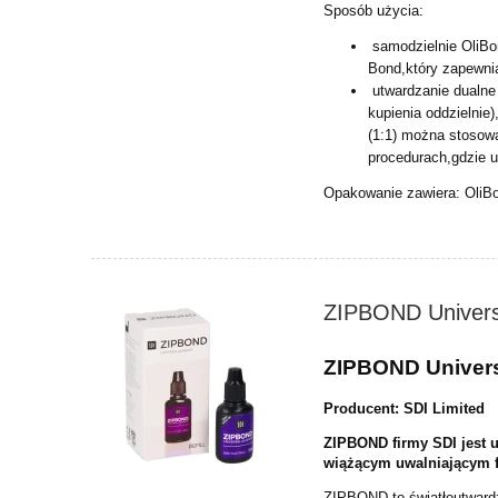
Sposób użycia:
samodzielnie OliB
Bond,
który zapewni
utwardzanie dualne
kupienia
oddzielnie
(1:1)
można stosować
procedurach,
gdzie 
Opakowanie zawiera: OliB
ZIPBOND Univers
ZIPBOND Univers
Producent: SDI Limited
ZIPBOND firmy SDI jest
wiążącym uwalniającym f
ZIPBOND to światłoutwardz