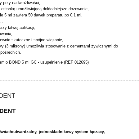
 przy nadwrażliwości,
ą osłonką umożliwiającą dokładniejsze dozowanie,
e 5 ml zawiera 50 dawek preparatu po 0,1 ml,
.,
przy łatwej aplikacji,
owania,
apewnia skuteczne i spójne wiązanie,
wy (3 mikrony) umożliwia stosowanie z cementami żywicznymi
do
 pośrednich,
emio BOND 5 ml GC - uzupełnienie (REF 012695)
IDENT
IDENT
 światłoutwardzalny, jednoskładnikowy system łączący,