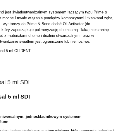
ond jest światłoutwardzalnym systemem łączącym typu Prime &
a mocne i trwałe wiązania pomiędzy kompozytami i tkankami zęba,
 - wystarczy do Prime & Bond dodać Oli Activator (do
), który zapoczątkuje polimeryzację chemiczną. Taką mieszaninę
 z materiałami chemo i dualnie utwardzalnymi, oraz w
utwardzanie światłem jest ograniczone lub niemożliwe.
ond 5 ml OLIDENT.
al 5 ml SDI
al 5 ml SDI
 uniwersalnym, jednoskładnikowym systemem
luor.
alny, jednoskładnikowy system wiążący, który zapewnia jednolite
i