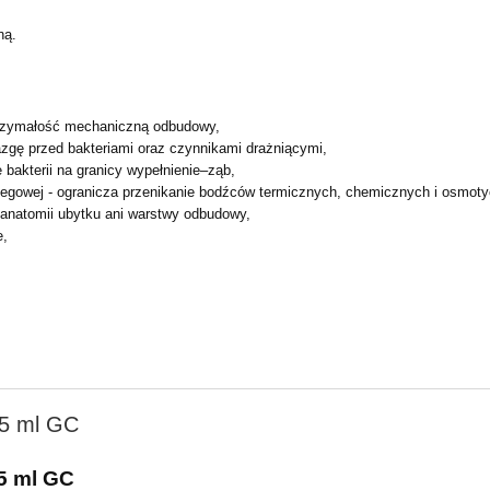
ną.
ytrzymałość mechaniczną
odbudowy,
azgę przed bakteriami oraz
czynnikami drażniącymi,
 bakterii na granicy
wypełnienie–ząb,
iegowej - ogranicza
przenikanie bodźców termicznych, chemicznych i osmot
 anatomii ubytku ani
warstwy odbudowy,
e,
5 ml GC
5 ml GC