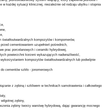
e w każdej sytuacji klinicznej, niezależnie od rodzaju ubytku i
stopnia
ce,
wne,
ie,
m światłoutwardzalnych kompozytów i kompomerów,
u, przed cementowaniem uzupełnień pośrednich,
e prac porcelanowych i ceramiki hybrydowej,
ętych powierzchni korzeni wykazujących nadwrażliwość,
 wykorzystaniem kompozytów światłoutwardzalnych lub
podwójnie
ny do cementów szkło - jonomerowych
wiązanie z zębiną i szkliwem w technikach samotrawienia i
całkowitego
taty,
 wilgotnej zębiny,
uszenia zębiny tworzy warstwę hybrydową, dając gwarancję
mocnego