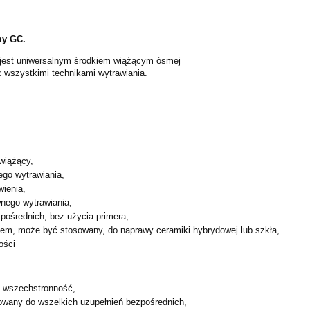
my GC.
jest uniwersalnym środkiem wiążącym ósmej
 wszystkimi technikami wytrawiania.
wiążący,
tego wytrawiania,
wienia,
wnego wytrawiania,
pośrednich, bez użycia primera,
anem, może być stosowany, do naprawy ceramiki hybrydowej lub
szkła,
ości
 wszechstronność,
owany do wszelkich uzupełnień bezpośrednich,