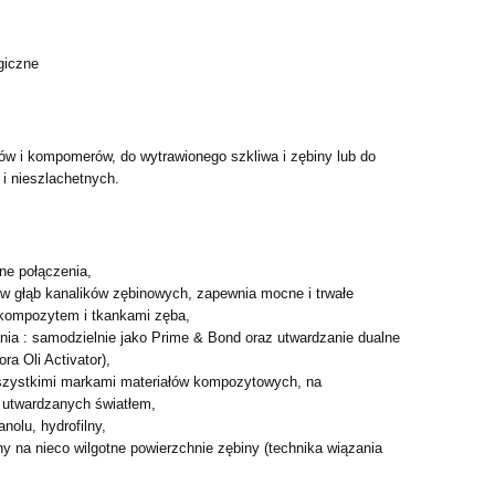
giczne
w i kompomerów, do wytrawionego szkliwa i zębiny lub do
 i nieszlachetnych.
ne połączenia,
 w głąb kanalików zębinowych, zapewnia mocne i trwałe
kompozytem i tkankami zęba,
ia : samodzielnie jako Prime & Bond oraz utwardzanie dualne
ra Oli Activator),
szystkimi markami materiałów kompozytowych, na
 utwardzanych światłem,
anolu, hydrofilny,
 na nieco wilgotne powierzchnie zębiny (technika wiązania