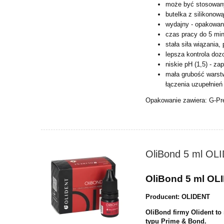
może być stosowany
butelka z silikonow
wydajny - opakowani
czas pracy do 5 min
stała siła wiązania, 
lepsza kontrola doz
niskie pH (1,5) - z
mała grubość warst
łączenia uzupełnień
Opakowanie zawiera: G-Pr
OliBond 5 ml OL
OliBond 5 ml OL
Producent: OLIDENT
OliBond firmy Olident to
typu
Prime & Bond.