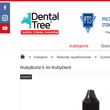
Kategorie
Gor
»
»
»
Kategorie
Materiały wypełnieniowe
System
RubyBond 5 ml RubyDent
nowość