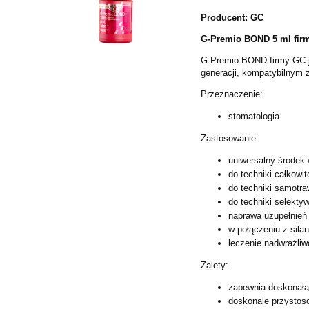
Producent: GC
G-Premio BOND 5 ml fir
G-Premio BOND firmy GC 
generacji,
kompatybilnym z
Przeznaczenie:
stomatologia
Zastosowanie:
uniwersalny środek 
do techniki całkowi
do techniki samotra
do techniki selekty
naprawa uzupełnień 
w połączeniu z sil
leczenie nadwrażliw
Zalety:
zapewnia doskonałą
doskonale przystos