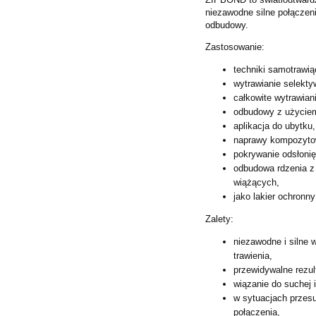
niezawodne silne połączeni
odbudowy.
Zastosowanie:
techniki samotrawią
wytrawianie selekty
całkowite wytrawian
odbudowy z użycie
aplikacja do ubytk
naprawy kompozytow
pokrywanie odsłoni
odbudowa rdzenia z
wiążących,
jako lakier ochron
Zalety:
niezawodne i silne 
trawienia,
przewidywalne rezul
wiązanie do suchej i
w sytuacjach przes
połączenia,