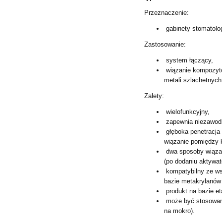
Przeznaczenie:
gabinety stomatolo
Zastosowanie:
system łączący,
wiązanie kompozytó
metali
szlachetnych
Zalety:
wielofunkcyjny,
zapewnia niezawod
głęboka penetracja
wiązanie
pomiędzy 
dwa sposoby wiązan
(po
dodaniu aktywato
kompatybilny ze w
bazie
metakrylanów
produkt na bazie et
może być stosowany
na
mokro).