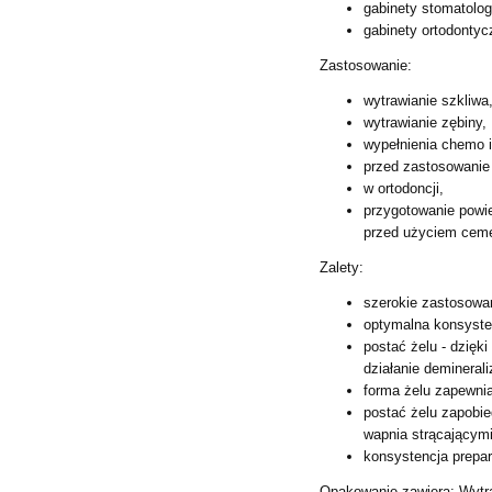
gabinety stomatolog
gabinety ortodontyc
Zastosowanie:
wytrawianie szkliwa
wytrawianie zębiny,
wypełnienia chemo i
przed zastosowanie
w ortodoncji,
przygotowanie powi
przed użyciem cem
Zalety:
szerokie zastosowa
optymalna konsyste
postać żelu - dzięk
działanie
deminerali
forma żelu zapewnia
postać żelu zapobi
wapnia
strącającymi
konsystencja prepar
Opakowanie zawiera: Wytr