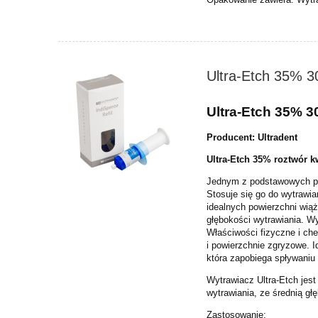
Ultra-Etch 35% 3
Ultra-Etch 35% 3
Producent: Ultradent
Ultra-Etch 35% roztwór k
Jednym z podstawowych pr
Stosuje się go do wytrawia
idealnych powierzchni wią
głębokości
wytrawiania. Wy
Właściwości
fizyczne i ch
i
powierzchnie zgryzowe. I
która zapobiega spływani
Wytrawiacz Ultra-Etch jes
wytrawiania, ze średnią g
Zastosowanie: