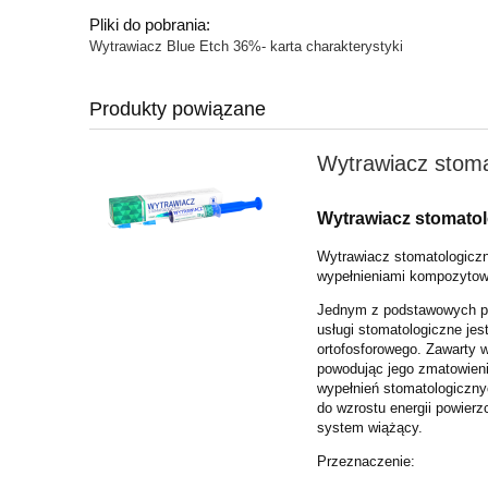
Pliki do pobrania:
Wytrawiacz Blue Etch 36%- karta charakterystyki
Produkty powiązane
Wytrawiacz stoma
Wytrawiacz stomato
Wytrawiacz stomatologiczn
wypełnieniami kompozyto
Jednym z podstawowych pr
usługi
stomatologiczne jes
ortofosforowego.
Zawarty w
powodując
jego zmatowieni
wypełnień
stomatologiczny
do
wzrostu energii powierz
system
wiążący.
Przeznaczenie: