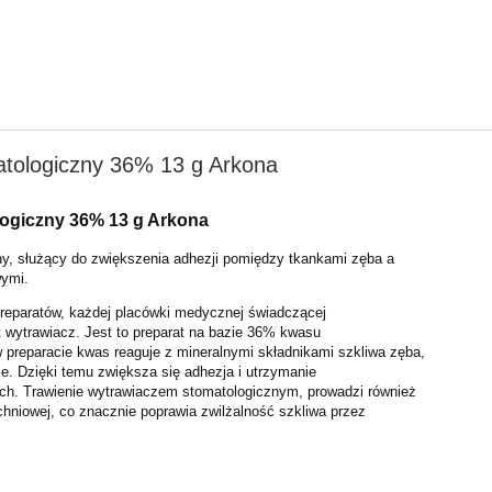
tologiczny 36% 13 g Arkona
logiczny 36% 13 g Arkona
y, służący do zwiększenia adhezji pomiędzy tkankami zęba a
wymi.
eparatów, każdej placówki medycznej świadczącej
t wytrawiacz. Jest to preparat na bazie 36% kwasu
 preparacie kwas reaguje z mineralnymi składnikami szkliwa zęba,
e. Dzięki temu zwiększa się adhezja i utrzymanie
ch. Trawienie wytrawiaczem stomatologicznym, prowadzi również
chniowej, co znacznie poprawia zwilżalność szkliwa przez