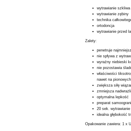
wytrawianie szkliwa
wytrawianie zębiny
technika całkowiteg
ortodoncja
wytrawianie przed 
Zalety:
penetruje najmniejs
nie spływa z wytraw
wyraźny niebieski k
nie pozostawia śla
właściwości tiksotr
nawet na pionowych
zwiększa siłę wiąza
zmniejsza nadwrażl
optymalna lepkość
preparat samoograni
20 sek. wytrawianie
idealna głębokość t
Opakowanie zawiera:
1 x U