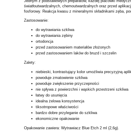
Jednym z podstawowych preparatów, każdej placówki medycznej
światłoutwardzalnych, chemoutwardzalnych oraz przed aplikac
fosforowy. Reakcja kwasu z mineralnymi składnikami zęba, po
Zastosowanie:
do wytrawiania szkliwa
do wytrawiania zębiny
ortodoncja
przed zastosowaniem materiałów złożonych
przed zastosowaniem laków do bruzd i szczelin
Zalety:
niebieski, kontrastujący kolor umożliwia precyzyjną apli
powoduje zmatowienie szkliwa
powoduje zwiększenie przyczepności
nie spływa z powierzchni i wąskich przestrzeni szkliwa
łatwy do usunięcia
idealna żelowa konsystencja
tiksotropowe właściwości
bardzo dobre przyleganie do szkliwa
ekonomiczne opakowanie
Opakowanie zawiera: Wytrawiacz Blue Etch 2 ml (2,6g).