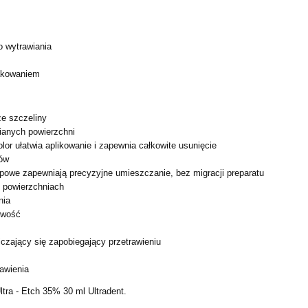
o wytrawiania
lakowaniem
ze szczeliny
ianych powierzchni
olor ułatwia aplikowanie i zapewnia całkowite usunięcie
dów
opowe zapewniają precyzyjne umieszczanie, bez migracji
preparatu
 powierzchniach
nia
iwość
czający się zapobiegający przetrawieniu
rawienia
ltra - Etch 35% 30 ml Ultradent.