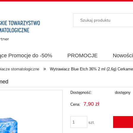
ące Promocje do -50%
PROMOCJE
Nowośc
»
iacze stomatologiczne
Wytrawiacz Blue Etch 36% 2 ml (2,6g) Cerkam
amed
Dostępność:
dostępny
7,90 zł
Cena:
szt.