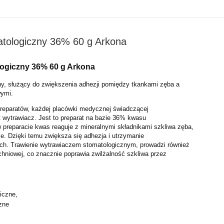
tologiczny 36% 60 g Arkona
logiczny 36% 60 g Arkona
y, służący do zwiększenia adhezji pomiędzy tkankami zęba a
wymi.
eparatów, każdej placówki medycznej świadczącej
t wytrawiacz. Jest to preparat na bazie 36% kwasu
 preparacie kwas reaguje z mineralnymi składnikami szkliwa zęba,
e. Dzięki temu zwiększa się adhezja i utrzymanie
ch. Trawienie wytrawiaczem stomatologicznym, prowadzi również
chniowej, co znacznie poprawia zwilżalność szkliwa przez
iczne,
zne