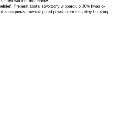
d zastosowaniem materiałów
ełnień. Preparat został stworzony w oparciu o 36% kwas o-
at zabezpiecza również przed powstaniem szczeliny brzeżnej.