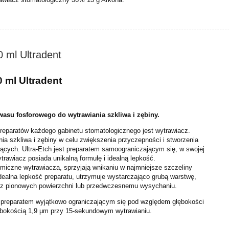
0 ml Ultradent
0 ml Ultradent
wasu fosforowego do wytrawiania szkliwa i zębiny.
eparatów każdego gabinetu stomatologicznego jest
wytrawiacz.
nia szkliwa i zębiny w celu zwiększenia
przyczepności i stworzenia
żących.
Ultra-Etch jest preparatem samoograniczającym się, w swojej
trawiacz posiada unikalną formułę i idealną lepkość.
emiczne wytrawiacza, sprzyjają wnikaniu w najmniejsze szczeliny
dealna lepkość preparatu, utrzymuje wystarczająco grubą
warstwę,
u z pionowych powierzchni lub przedwczesnemu
wysychaniu.
t preparatem wyjątkowo ograniczającym się pod
względem głębokości
łębokością 1,9 μm przy
15-sekundowym wytrawianiu.