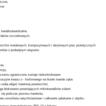
iczne,
zne
,
 światłoutwardzalne,
 laków szczelinowych,
erzchni metalowych, kompozytowych i akrylowych prac
protetycznych
entów o podwójnym wiązaniu
nie,
ncja,
i czemu ograniczone zostaje niekontrolowane
zacyjne kwasu o - fosforowego na tkanki twarde zęba
 stałą wilgoć trawionej powierzchni,
ega blokowaniu powstających mikrokanalików solami
 się podczas procesu trawienia,
atu umożliwia natychmiastowe i całkowite spłukanie z ubytku
awiacz stomatologiczny 36% 13 g Arkona.