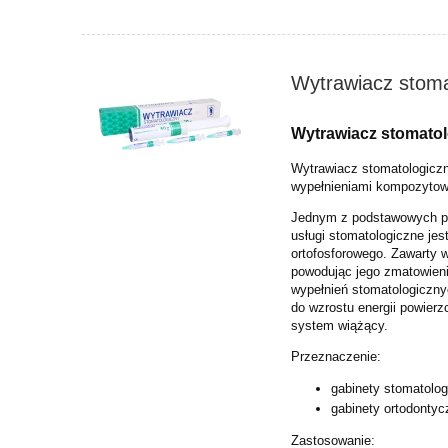
Wytrawiacz stoma
Wytrawiacz stomato
Wytrawiacz stomatologiczn
wypełnieniami kompozyto
Jednym z podstawowych pr
usługi
stomatologiczne jes
ortofosforowego.
Zawarty w
powodując
jego zmatowieni
wypełnień
stomatologiczny
do
wzrostu energii powierz
system
wiążący.
Przeznaczenie:
gabinety stomatolog
gabinety ortodontyc
Zastosowanie: