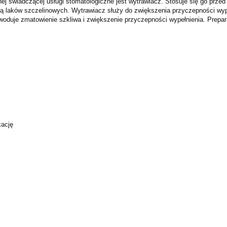
 świadczącej usługi stomatologiczne jest wytrawiacz. Stosuje się go prze
ją laków szczelinowych. Wytrawiacz służy do zwiększenia przyczepności wyp
woduje zmatowienie szkliwa i zwiększenie przyczepności wypełnienia. Prepar
kację