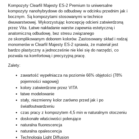
Kompozyty Clearfil Majesty ES-2 Premium to uniwersalne
kompozyty
nanohybrydowe do odbudowy w odcinku przednim jak i
bocznym. Są kompozytami
stosowanymi w technice
dwuwarstwowej.
Wykorzystując koncepcję odcieni zatwierdzoną
przez Vita. Łatwe nakładanie warstw
zapewnia estetyczną i
anatomiczną odbudowę, bez stresu związanego
ze
skomplikowanym doborem kolorów.
Zastosowany skład i rodzaj
monomerów w Clearfil Majesty ES-2 sprawia, że
materiał jest
bardzo plastyczny a jednocześnie nie klei się do narzędzi, co
pozwala
na komfortową i precyzyjną pracę.
Zalety:
zawartość wypełniacza na poziomie 66% objętości (78%
pojemności wagowej)
kolory zatwierdzone przez VITA
łatwe modelowanie
stały, niezmienny kolor zarówno przed jak i po
światłoutwardzeniu
czas pracy z kompozytem 4,5 min w naturalnym otoczeniu
doskonałe właściwości polerujące
naturalna fluorescencja
naturalna opalescencja
Technologia Light Diffusion