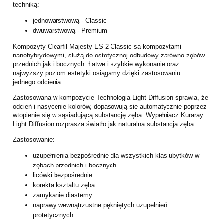
techniką:
jednowarstwową - Classic
dwuwarstwową - Premium
Kompozyty Clearfil Majesty ES-2 Classic są kompozytami
nanohybrydowymi, służą
do estetycznej odbudowy zarówno zębów
przednich jak i bocznych. Łatwe i szybkie
wykonanie oraz
najwyższy poziom estetyki osiągamy dzięki zastosowaniu
jednego
odcienia.
Zastosowana w kompozycie Technologia Light Diffusion sprawia, że
odcień i
nasycenie kolorów, dopasowują się automatycznie poprzez
wtopienie się w
sąsiadującą substancję zęba.
Wypełniacz Kuraray
Light Diffusion rozprasza światło jak naturalna substancja zęba.
Zastosowanie:
uzupełnienia bezpośrednie dla wszystkich klas ubytków w
zębach przednich i bocznych
licówki bezpośrednie
korekta kształtu zęba
zamykanie diastemy
naprawy wewnątrzustne pękniętych uzupełnień
protetycznych