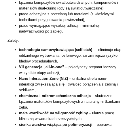
łączeniu kompozytów światłoutwardzalnych, kompomerów i
materiałów dual-curing (gdy są światłoutwardzalne),
prace adhezyjne z porcelaną lub metalami (z właściwymi
technikami przygotowania powierzchni),
prace wymagające wysokiej adhezji i minimalnej
nadwrażliwości po zabiegu
Zalety:
technologia samowytrawiająca (self-etch)
— eliminuje etap
oddzielnego wytrawiania fosforowego, co zmniejsza ryzyko
błędów proceduralnych,
VII generacja „all-in-one”
– pojedynczy preparat łączący
wszystkie etapy adhezji,
Nano Interaction Zone (NIZ)
– unikalna strefa nano-
interakcji zwiększająca siłę i trwałość połączenia z zębiną i
szkliwem,
chemiczna i mikromechaniczna adhezja
– skuteczne
łączenie materiałów kompozytowych z naturalnymi tkankami
zęba,
mała wrażliwość na wilgotność zębiny
– ułatwia pracę
kliniczną w warunkach rzeczywistych,
cienka warstwa wiążąca po polimeryzacji
– poprawia