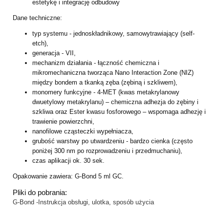
estetykę i integrację odbudowy
Dane techniczne:
typ systemu - jednoskładnikowy, samowytrawiający (self-
etch),
generacja - VII,
mechanizm działania - łączność chemiczna i
mikromechaniczna tworząca Nano Interaction Zone (NIZ)
między bondem a tkanką zęba (zębiną i szkliwem),
monomery funkcyjne - 4-MET (kwas metakrylanowy
dwuetylowy metakrylanu) – chemiczna adhezja do zębiny i
szkliwa oraz Ester kwasu fosforowego – wspomaga adhezję i
trawienie powierzchni,
nanofilowe cząsteczki wypełniacza,
grubość warstwy po utwardzeniu - bardzo cienka (często
poniżej 300 nm po rozprowadzeniu i przedmuchaniu),
czas aplikacji ok. 30 sek.
Opakowanie zawiera: G-Bond 5 ml GC.
Pliki do pobrania:
G-Bond -Instrukcja obsługi, ulotka, sposób użycia