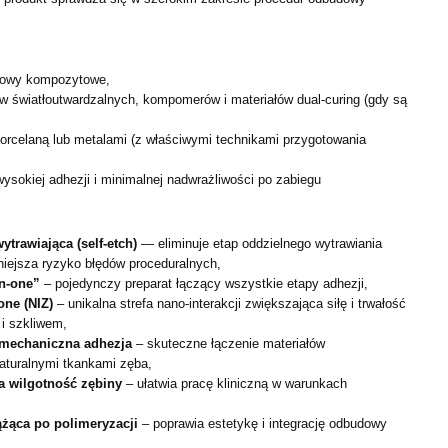
dowy kompozytowe,
w światłoutwardzalnych, kompomerów i materiałów dual-curing (gdy są
,
orcelaną lub metalami (z właściwymi technikami przygotowania
sokiej adhezji i minimalnej nadwrażliwości po zabiegu
trawiająca (self-etch)
— eliminuje etap oddzielnego wytrawiania
niejsza ryzyko błędów proceduralnych,
in-one”
– pojedynczy preparat łączący wszystkie etapy adhezji,
one (NIZ)
– unikalna strefa nano-interakcji zwiększająca siłę i trwałość
 i szkliwem,
omechaniczna adhezja
– skuteczne łączenie materiałów
turalnymi tkankami zęba,
a wilgotność zębiny
– ułatwia pracę kliniczną w warunkach
ążąca po polimeryzacji
– poprawia estetykę i integrację odbudowy