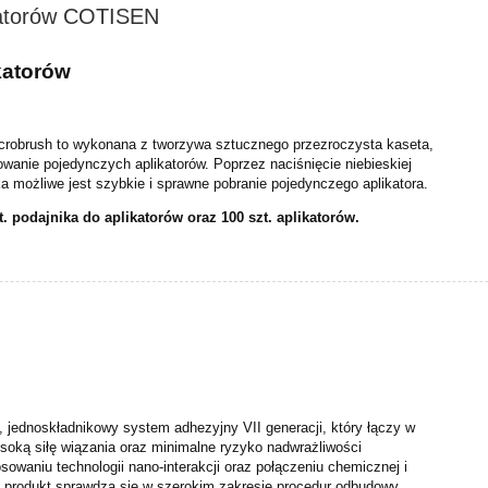
katorów COTISEN
katorów
icrobrush to wykonana z tworzywa sztucznego przezroczysta kaseta,
wanie pojedynczych aplikatorów. Poprzez naciśnięcie niebieskiej
a możliwe jest szybkie i sprawne pobranie pojedynczego aplikatora.
. podajnika do aplikatorów oraz 100 szt. aplikatorów.
 jednoskładnikowy system adhezyjny VII generacji, który łączy w
wysoką siłę wiązania oraz minimalne ryzyko nadwrażliwości
sowaniu technologii nano-interakcji oraz połączeniu chemicznej i
 produkt sprawdza się w szerokim zakresie procedur odbudowy