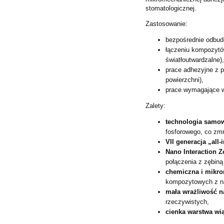
stomatologicznej.
Zastosowanie:
bezpośrednie odbu
łączeniu kompozytó
światłoutwardzalne)
prace adhezyjne z p
powierzchni),
prace wymagające wy
Zalety:
technologia samowy
fosforowego, co zm
VII generacja „all-
Nano Interaction Z
połączenia z zębiną
chemiczna i mikr
kompozytowych z na
mała wrażliwość n
rzeczywistych,
cienka warstwa wi