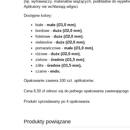
(np. wytrawiaczy, materiałów wiążących, podkładów do wypełnie
Aplikatory nie wchłaniają wilgoci.
Dostępne kolory:
białe -
małe (∅1,0 mm)
,
bordowe -
duże (∅2,0 mm)
,
fioletowe -
duże (∅2,0 mm)
,
niebieskie -
duże (∅2,0 mm)
,
pomarańczowe -
małe (∅1,0 mm)
,
różowe -
duże (∅2,0 mm)
,
zielone -
średnie (∅1,5 mm)
,
żółte -
średnie (∅1,5 mm),
czarne
- endo.
Opakowanie zawiera 100 szt. aplikatorów.
Cena 6,50 zł odnosi się do jednego opakowania zawierającego 1
Produkt sprzedawany po 4 opakowania.
Produkty powiązane