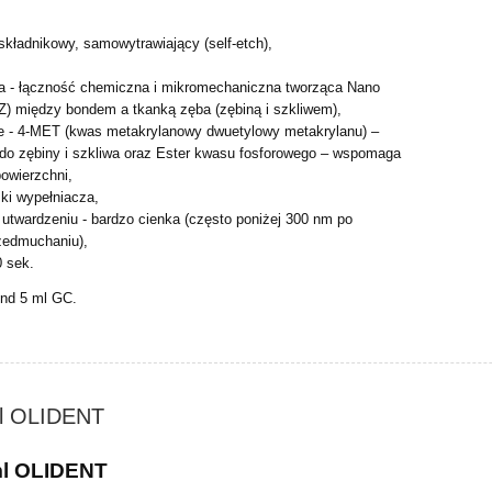
składnikowy, samowytrawiający (self-etch),
a - łączność chemiczna i mikromechaniczna tworząca Nano
IZ) między bondem a tkanką zęba (zębiną i szkliwem),
 - 4-MET (kwas metakrylanowy dwuetylowy metakrylanu) –
do zębiny i szkliwa oraz Ester kwasu fosforowego – wspomaga
powierzchni,
ki wypełniacza,
utwardzeniu - bardzo cienka (często poniżej 300 nm po
rzedmuchaniu),
0 sek.
nd 5 ml GC.
ml OLIDENT
ml OLIDENT