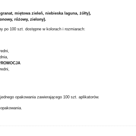
granat, miętowa zieleń, niebieska laguna, żółty),
eonowy, różowy, zielony).
y po 100 szt. dostępne w kolorach i rozmiarach:
redni,
dnia,
- PROMOCJA
redni,
 jednego opakowania zawierającego 100 szt. aplikatorów.
 opakowania.