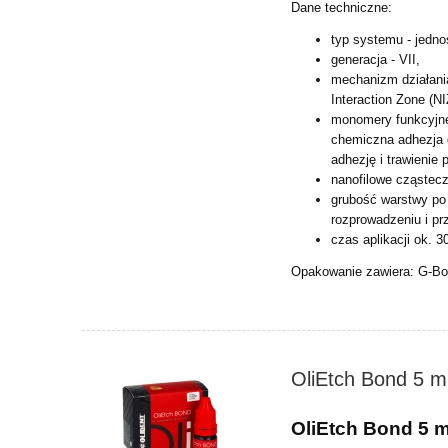
Dane techniczne:
typ systemu - jedno
generacja - VII,
mechanizm działani
Interaction Zone (N
monomery funkcyjne
chemiczna adhezja 
adhezję i trawienie 
nanofilowe cząstecz
grubość warstwy po 
rozprowadzeniu i p
czas aplikacji ok. 3
Opakowanie zawiera: G-Bo
OliEtch Bond 5 
OliEtch Bond 5 