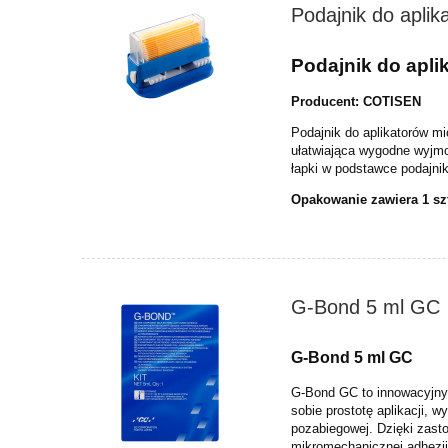
Podajnik do apli
Podajnik do apli
Producent: COTISEN
Podajnik do aplikatorów m
ułatwiająca wygodne wyjmo
łapki w podstawce podajnik
Opakowanie zawiera 1 szt
G-Bond 5 ml GC
G-Bond 5 ml GC
G-Bond GC to innowacyjny,
sobie prostotę aplikacji, 
pozabiegowej. Dzięki zasto
mikromechanicznej adhezji