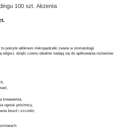
dingu 100 szt. Akzenta
t.
to pokryte włóknem mikropędzelki zwane w stomatologii
ją wilgoci, dzięki czemu idealnie nadają się do aplikowania roztworów
ch,
nień,
a krwawienia,
a ognisk próchnicy,
ania bruzd i szczelin,
rozmiarach: