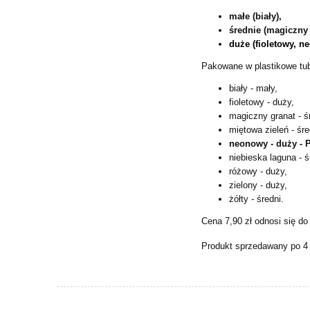
małe (biały),
średnie (magiczny 
duże (fioletowy, n
Pakowane w plastikowe tub
biały - mały,
fioletowy - duży,
magiczny granat - ś
miętowa zieleń - śre
neonowy - duży 
niebieska laguna - ś
różowy - duży,
zielony - duży,
żółty - średni.
Cena 7,90 zł odnosi się do
Produkt sprzedawany po 4