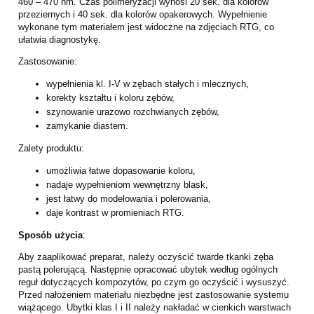
460 – 470 nm. Czas polimeryzacji wynosi 20 sek. dla kolorów
przeziernych i 40 sek. dla kolorów opakerowych. Wypełnienie
wykonane tym materiałem jest widoczne na zdjęciach RTG, co
ułatwia diagnostykę.
Zastosowanie:
wypełnienia kl. I-V w zębach stałych i mlecznych,
korekty kształtu i koloru zębów,
szynowanie urazowo rozchwianych zębów,
zamykanie diastem.
Zalety produktu:
umożliwia łatwe dopasowanie koloru,
nadaje wypełnieniom wewnętrzny blask,
jest łatwy do modelowania i polerowania,
daje kontrast w promieniach RTG.
Sposób użycia
:
Aby zaaplikować preparat, należy oczyścić twarde tkanki zęba
pastą polerującą. Następnie opracować ubytek według ogólnych
reguł dotyczących kompozytów, po czym go oczyścić i wysuszyć.
Przed nałożeniem materiału niezbędne jest zastosowanie systemu
wiążącego. Ubytki klas I i II należy nakładać w cienkich warstwach