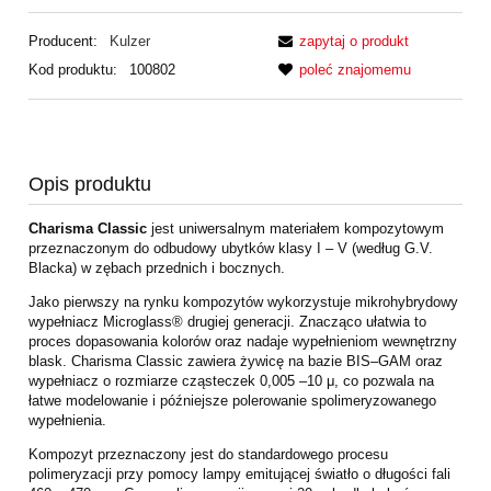
Producent:
Kulzer
zapytaj o produkt
Kod produktu:
100802
poleć znajomemu
Opis produktu
Charisma Classic
jest uniwersalnym materiałem kompozytowym
przeznaczonym do odbudowy ubytków klasy I – V (według G.V.
Blacka) w zębach przednich i bocznych.
Jako pierwszy na rynku kompozytów wykorzystuje mikrohybrydowy
wypełniacz Microglass® drugiej generacji. Znacząco ułatwia to
proces dopasowania kolorów oraz nadaje wypełnieniom wewnętrzny
blask. Charisma Classic zawiera żywicę na bazie BIS–GAM oraz
wypełniacz o rozmiarze cząsteczek 0,005 –10 μ, co pozwala na
łatwe modelowanie i późniejsze polerowanie spolimeryzowanego
wypełnienia.
Kompozyt przeznaczony jest do standardowego procesu
polimeryzacji przy pomocy lampy emitującej światło o długości fali