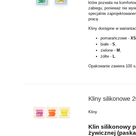
które pozwala na komforto
zabiegu, ponieważ nie wywo
specjalnie zaprojektowane
pracę.
Kliny dostępne w warianta
pomarańczowe -
X
białe -
S
,
zielone -
M
,
żółte -
L
.
Opakowanie zawiera 100 s
Kliny silikonowe
Kliny
Klin silikonowy
żywicznej (pask