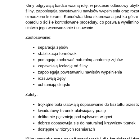
Kliny odgrywają bardzo ważną rolę, w procesie odbudowy ubyt
śliny, zapobiegają powstawaniu nawisów wypełnienia oraz rozsuw
oznaczone kolorami. Końcówka klina skierowana jest ku górze
oparciu o ściśle kontrolowane procedury, co pozwala wyelimin
ułatwia jego wprowadzanie i usuwanie.
Zastosowanie:
separacja zębów
stabilizacja formówek
pomagają zachować naturalną anatomię zębów
zapewniają izolację od śliny
zapobiegają powstawaniu nawisów wypełnienia
rozsuwają zęby
ochraniają dziąsło
Zalety:
trójkątne boki ułatwiają dopasowanie do kształtu przes
kwadratowy trzonek ułatwiający pracę
delikatnie pęcznieją pod wpływem wilgoci
dobrze dopasowują się do naturalnej krzywizny tkanek
dostępne w różnych rozmiarach