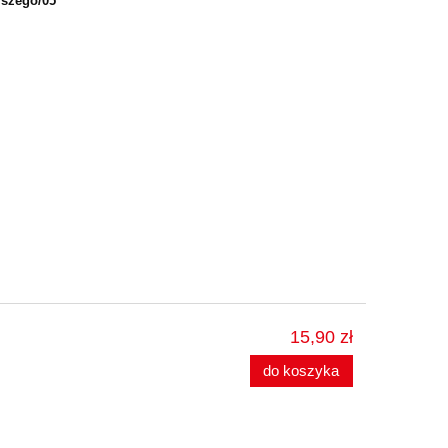
jszego/05
15,90 zł
do koszyka