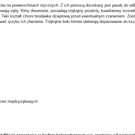
ków na powierzchniach stycznych. Z ich pomocą dociskany jest pasek do od
ają zęby. Kliny drewniane, posiadają trójkątny przekrój, kwadratowy trzonek o
. Taki kształt chroni brodawkę dziąsłową przed ewentualnym zranieniem. Zos
ować ryzyko ich złamania. Trójkątne boki klinów ułatwiają dopasowanie do ks
trzeni międzyzębowych