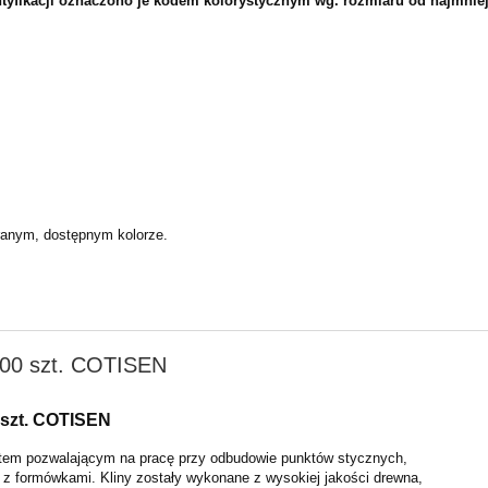
entyfikacji oznaczono je kodem kolorystycznym wg. rozmiaru od najmnie
ranym, dostępnym kolorze.
100 szt. COTISEN
 szt. COTISEN
ntem pozwalającym na pracę przy odbudowie punktów stycznych,
u z formówkami. Kliny zostały wykonane z wysokiej jakości drewna,