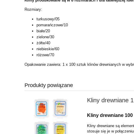
Kliny produkowane są w 8 rozmiarach i dla łatwiejszej id
Rozmiary:
turkusowy/05
pomarańczowe/10
białe/20
zielone/30
żółte/40
niebieskie/60
różowe/70
Opakowanie zawiera: 1 x 100 sztuk klinów drewnianych w wyb
Produkty powiązane
Kliny drewniane 
Kliny drewniane 100
Kliny drewniane są eleme
stosuje się je w połączeni