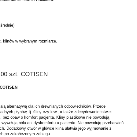
średnie),
.
. klinów w wybranym rozmiarze.
 100 szt. COTISEN
. COTISEN
nałą alternatywą dla ich drewnianych odpowiedników. Przede
adnych płynów, tj. śliny czy krwi, a także zdecydowanie łatwiej
, bez obaw o komfort pacjenta. Kliny plastikowe nie powodują
 wywołują bólu ani dyskomfortu u pacjenta. Nie powodują przebarwień
h. Dodatkowy otwór w główce klina ułatwia jego wyjmowanie z
ych po zakończonym zabiegu.