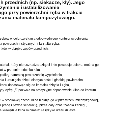
h przednich (np.
siekacze, kły). Jego
rzymanie i ustabilizowanie
go przy powierzchni zęba w trakcie
dzania materiału
kompozytowego.
 zębów w celu uzyskania odpowiedniego konturu wypełnienia,
 powierzchni stycznych i kształtu zęba,
tków w obrębie zębów przednich.
ateriał, który nie uszkadza dziąseł i nie powoduje ucisku,
można go
ać w przednim odcinku łuku,
adką, naturalną powierzchnię wypełnienia,
a i usunięcia dzięki elastyczności i gładkiej powierzchni,
ikonu dopasowuje się do kształtu dziąsła i zęba,
ący cyfrę „8” pozwala na precyzyjne dopasowanie klina do
konturu
,
w środkowej części klina blokuje go w przestrzeni
międzyzębowej,
a pracę i pewną separację, przez cały czas
trwania zabiegu,
e krawędzie klina minimalizują ryzyko urazu dziąsła,