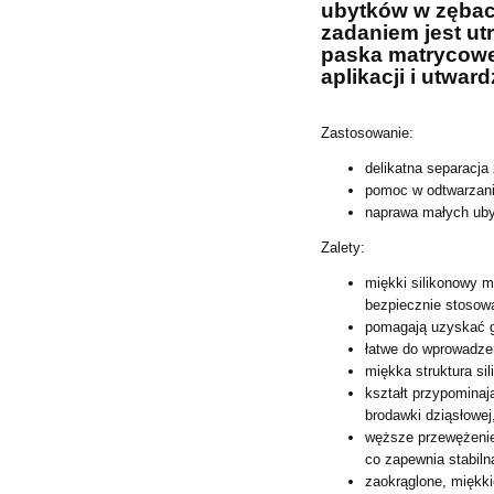
ubytków w zębac
zadaniem jest ut
paska
matrycowe
aplikacji i utwar
Zastosowanie:
delikatna separacja
pomoc w odtwarzania
naprawa małych uby
Zalety:
miękki silikonowy m
bezpiecznie stosow
pomagają uzyskać gł
łatwe do wprowadzeni
miękka struktura sil
kształt przypominaj
brodawki dziąsłowej
węższe przewężenie 
co zapewnia stabiln
zaokrąglone, miękki