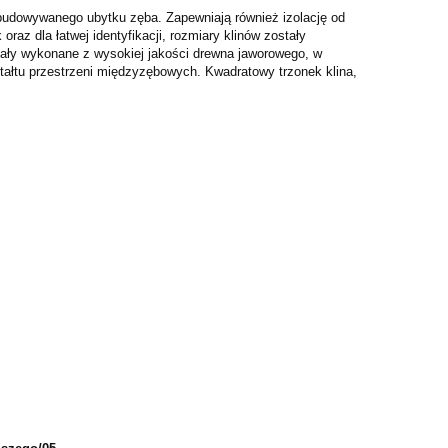
budowywanego ubytku zęba. Zapewniają również izolację od
raz dla łatwej identyfikacji, rozmiary klinów zostały
tały wykonane z wysokiej jakości drewna jaworowego, w
ztałtu przestrzeni międzyzębowych. Kwadratowy trzonek klina,