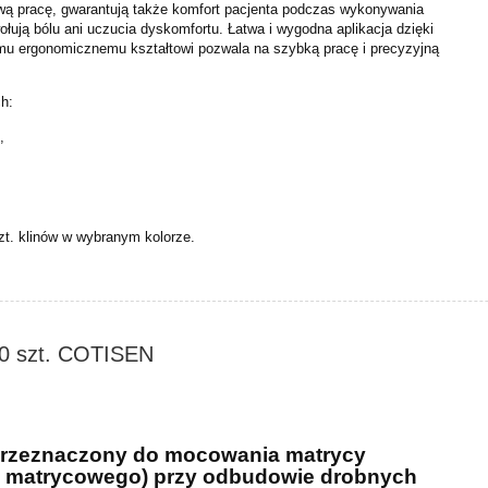
wą pracę, gwarantują także komfort pacjenta podczas wykonywania
łują bólu ani uczucia dyskomfortu. Łatwa i wygodna aplikacja dzięki
mu ergonomicznemu kształtowi pozwala na szybką pracę i precyzyjną
ch:
S
,
zt. klinów w wybranym kolorze.
 20 szt. COTISEN
 przeznaczony do mocowania matrycy
a
matrycowego) przy odbudowie drobnych