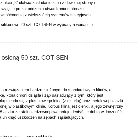
ształcie „8” ułatwia zakładanie klina z dowolnej strony i
wyjęcie po zakończeniu utwardzania materiału,
8” współpracują z większością systemów sekcyjnych.
y silikonowe 20 szt. COTISEN w wybranym wariancie.
 z osłoną 50 szt. COTISEN
 są rozwiązaniem bardzo zbliżonym do standardowych klinów, a
ę, która chroni dziąsła i ząb sąsiadujący z tym, który jest
ką składa się z plastikowego klina (z dziurką) oraz metalowej blaszki
onej w plastikowym klinie. Korpus klina jest cienki, a jego zewnętrzny
 Blaszka ze stali nierdzewnej gwarantuje dentyście dobrą widoczność
la uniknąć uszkodzeń na zębach sąsiadujących.
astosowania licówek i wkładów.