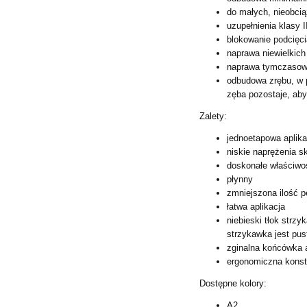
do małych, nieobci
uzupełnienia klasy II
blokowanie podcięc
naprawa niewielkic
naprawa tymczasowy
odbudowa zrębu, w 
zęba
pozostaje, aby
Zalety:
jednoetapowa aplik
niskie naprężenia 
doskonałe właściwo
płynny
zmniejszona ilość p
łatwa aplikacja
niebieski tłok strz
strzykawka jest pust
zginalna końcówka 
ergonomiczna konstr
Dostępne kolory:
A2