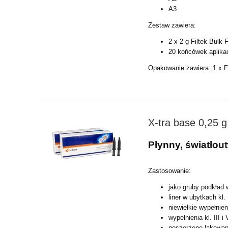
A3
Zestaw zawiera:
2 x 2 g Filtek Bulk 
20 końcówek aplika
Opakowanie zawiera:
1 x F
X-tra base 0,25 
Płynny, światło
Zastosowanie:
jako gruby podkład w
liner w ubytkach kl. I
niewielkie wypełnien
wypełnienia kl. III i 
poszerzone lakowan