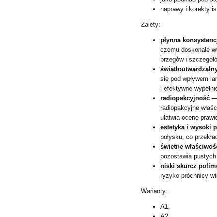
naprawy i korekty i
Zalety:
płynna konsystencj
czemu doskonale wy
brzegów i szczegółó
światłoutwardzaln
się pod wpływem la
i efektywne wypełni
radiopakcyjność —
radiopakcyjne właś
ułatwia ocenę prawi
estetyka i wysoki 
połysku, co przekła
świetne właściwoś
pozostawia pustych 
niski skurcz polim
ryzyko próchnicy wt
Warianty:
A1,
A2,