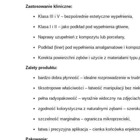
Zastosowanie kliniczne:
Klasa III i V – bezpośrednie estetyczne wypełnienia,
Klasa I i II – jako podkład pod wypełnienia główne,
Naprawy uzupełnień z kompozytu lub porcelany,
Podkład (liner) pod wypełnienia amalgamatowe i kompo
Korekta powierzchni zębów i użycie z materiałami typu
Zalety produktu:
bardzo dobra płynność – idealne rozprowadzenie w trud
tiksotropowe właściwości – łatwość manipulacji bez ni
pełna radyopakowość – wyraźnie widoczny na zdjęciac
zgodność kolorystyczna z naturalnymi zębami – szerok
szczelność marginalna – ogranicza mikroprzecieki,
łatwa i precyzyjna aplikacja – cienka końcówka enjekto
Pakowanie: