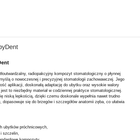
byDent
Dent
tłoutwardzalny, radiopakcyjny kompozyt stomatologiczny o płynnej
 myślą o nowoczesnej i precyzyjnej stomatologii zachowawczej. Jego
wość aplikacji, doskonałą adaptację do ubytku oraz wysokie walory
 jest to niezbędny materiał w codziennej praktyce stomatologicznej.
ię niską lepkością, dzięki czemu doskonale wypełnia nawet trudno
, dopasowuje się do brzegów i szczegółów anatomii zęba, co ułatwia
ch ubytków próchnicowych,
i szczelin,
tandardowe kompozyty,