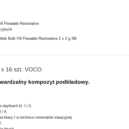
Fill Flowable Restorative
cyjnych
iltek Bulk Fill Flowable Restorative 2 x 2 g 3M
g x 16 szt. VOCO
utwardzalny kompozyt podkładowy.
 ubytkach kl. I i II,
 i II,
ia klasy I w technice minimalnie inwazyjnej
V,
ie bruzd,