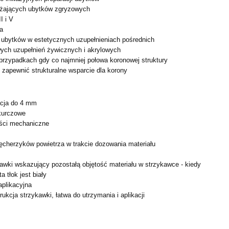
ążających ubytków zgryzowych
I i V
ia
h ubytków w estetycznych uzupełnieniach pośrednich
ch uzupełnień żywicznych i akrylowych
przypadkach gdy co najmniej połowa koronowej struktury
 zapewnić strukturalne wsparcie dla korony
acja do 4 mm
skurczowe
ści mechaniczne
ęcherzyków powietrza w trakcie dozowania materiału
ykawki wskazujący pozostałą objętość materiału w strzykawce -
kiedy
a tłok jest biały
aplikacyjna
ukcja strzykawki, łatwa do utrzymania i aplikacji