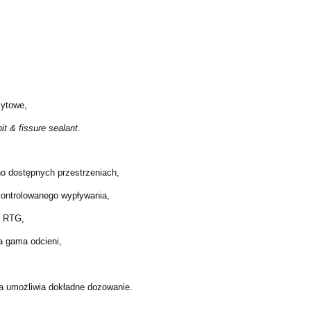
zytowe,
pit & fissure sealant
.
no dostępnych przestrzeniach,
ekontrolowanego wypływania,
h RTG,
a gama odcieni,
ra umożliwia dokładne dozowanie.