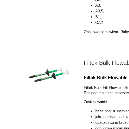
A3,
A3,5,
B1,
OA2
Opakowanie zawiera: Ruby
Filtek Bulk Flowa
Filtek Bulk Flowable 
Filtek Bulk Fill Flowable
Posiada mniejsze napręże
Zastosowanie:
baza pod uzupełnieni
jako podkład pod uz
uszczelnianie bruzd
odbudowa minimalni