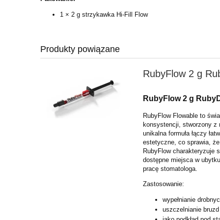
1 × 2 g strzykawka Hi-Fill Flow
Produkty powiązane
RubyFlow 2 g Ru
RubyFlow 2 g Ruby
RubyFlow Flowable to świa
konsystencji, stworzony z
unikalna formuła łączy łat
estetyczne, co sprawia, że
RubyFlow charakteryzuje s
dostępne miejsca w ubytku
pracę stomatologa.
Zastosowanie:
wypełnianie drobny
uszczelnianie bruzd 
jako podkład pod s