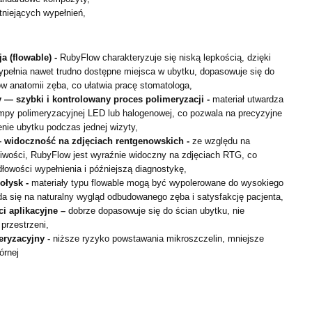
stniejących wypełnień,
a (flowable) -
RubyFlow charakteryzuje się niską lepkością, dzięki
pełnia nawet trudno dostępne miejsca w ubytku, dopasowuje się do
w anatomii zęba, co ułatwia pracę stomatologa,
y — szybki i kontrolowany proces polimeryzacji -
materiał utwardza
mpy polimeryzacyjnej LED lub halogenowej, co pozwala na precyzyjne
enie ubytku podczas jednej wizyty,
 widoczność na zdjęciach rentgenowskich -
ze względu na
ciwości, RubyFlow jest wyraźnie widoczny na zdjęciach RTG, co
dłowości wypełnienia i późniejszą diagnostykę,
połysk -
materiały typu flowable mogą być wypolerowane do wysokiego
da się na naturalny wygląd odbudowanego zęba i satysfakcję pacjenta,
ci aplikacyjne –
dobrze dopasowuje się do ścian ubytku, nie
przestrzeni,
eryzacyjny -
niższe ryzyko powstawania mikroszczelin, mniejsze
órnej