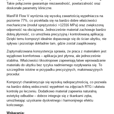
Takie połączenie gwarantuje niezawodność, powtarzalność oraz
doskonałe parametry kliniczne.
ManiFill Flow V wyróżnia się wysoką zawartością wypełniacza na
poziomie 77%, co przekłada się na bardzo dobre właściwości
mechaniczne (moduł sprężystości >12316 MPa) oraz zwiększoną
odporność na obciążenia. Jednocześnie materiał zachowuje bardzo
dobrą płynność, co umożliwia precyzyjną i kontrolowaną aplikację.
Dzięki temu kompozyt idealnie dopasowuje się do ścian ubytku, nie
spływa i pozostaje dokładnie tam, gdzie został zaaplikowany.
Zoptymalizowana konsystencja sprawia, że praca z materiałem jest
wyjątkowo komfortowa – aplikacja jest płynna, ale jednocześnie
stabilna. Właściwości tiksotropowe zapewniają łatwe wprowadzanie
materiału do ubytku bez ryzyka nadmiernego rozpływania się. To
szczególnie istotne w przypadku precyzyjnych, małoinwazyjnych
procedur.
Kompozyt charakteryzuje się wysoką radiopacytnością, co pozwala
na bardzo dobrą widoczność wypełnień na zdjęciach RTG i ułatwia
kontrolę po leczeniu. Dodatkowo materiał zapewnia naturalną
estetykę odbudów – dobrze integruje się z tkankami zęba,
umożliwiając uzyskanie dyskretnego i harmonijnego efektu
końcowego.
Wskazania: