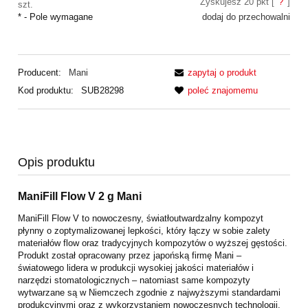
Zyskujesz
20
pkt [
?
]
szt.
*
- Pole wymagane
dodaj do przechowalni
Producent:
Mani
zapytaj o produkt
Kod produktu:
SUB28298
poleć znajomemu
Opis produktu
ManiFill Flow V 2 g Mani
ManiFill Flow V to nowoczesny, światłoutwardzalny kompozyt
płynny o zoptymalizowanej lepkości, który łączy w sobie zalety
materiałów flow oraz tradycyjnych kompozytów o wyższej gęstości.
Produkt został opracowany przez japońską firmę Mani –
światowego lidera w produkcji wysokiej jakości materiałów i
narzędzi stomatologicznych – natomiast same kompozyty
wytwarzane są w Niemczech zgodnie z najwyższymi standardami
produkcyjnymi oraz z wykorzystaniem nowoczesnych technologii.