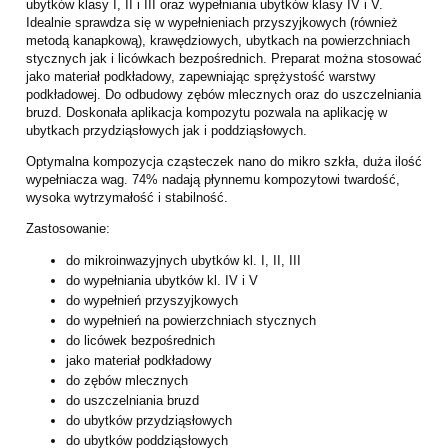
ubytków klasy I, II i III oraz wypełniania ubytków klasy IV i V.
Idealnie sprawdza się w wypełnieniach przyszyjkowych (również
metodą kanapkową), krawędziowych, ubytkach na powierzchniach
stycznych jak i licówkach bezpośrednich. Preparat można stosować
jako materiał podkładowy, zapewniając sprężystość warstwy
podkładowej. Do odbudowy zębów mlecznych oraz do uszczelniania
bruzd. Doskonała aplikacja kompozytu pozwala na aplikację w
ubytkach przydziąsłowych jak i poddziąsłowych.
Optymalna kompozycja cząsteczek nano do mikro szkła, duża ilość
wypełniacza wag. 74% nadają płynnemu kompozytowi twardość,
wysoka wytrzymałość i stabilność.
Zastosowanie:
do mikroinwazyjnych ubytków kl. I, II, III
do wypełniania ubytków kl. IV i V
do wypełnień przyszyjkowych
do wypełnień na powierzchniach stycznych
do licówek bezpośrednich
jako materiał podkładowy
do zębów mlecznych
do uszczelniania bruzd
do ubytków przydziąsłowych
do ubytków poddziąsłowych