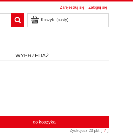
Zarejestruj się
Zaloguj się
Koszyk:
(pusty)
i
WYPRZEDAŻ
do koszyka
Zyskujesz
20
pkt [
?
]