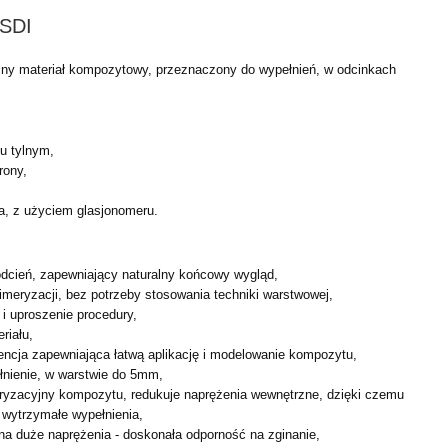
 SDI
lny materiał kompozytowy, przeznaczony do wypełnień, w odcinkach
u tylnym,
rony,
, z użyciem glasjonomeru.
odcień, zapewniający naturalny końcowy wygląd,
meryzacji, bez potrzeby stosowania techniki warstwowej,
i uproszenie procedury,
riału,
ncja zapewniająca łatwą aplikację i modelowanie kompozytu,
nienie, w warstwie do 5mm,
eryzacyjny kompozytu, redukuje naprężenia wewnętrzne, dzięki czemu
 wytrzymałe wypełnienia,
a duże naprężenia - doskonała odporność na zginanie,