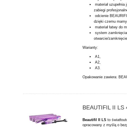
materiał uzupełnia j
zabiegi profesjonal
odcienie BEAURIFIL 
dzięki czemu mamy 
materiał łatwy do m
system zamknięcia 
otwarcie/zamknięcie
Warianty:
A1,
A2,
A3.
Opakowanie zawiera: BEAU
BEAUTIFIL II LS
Beautifil II LS
to światłou
opracowany z myślą o bez