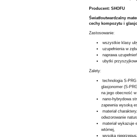
Producent: SHOFU
Światłoutwardzalny mater
cechy kompozytu i glasj
Zastosowanie:
wszystkie klasy uby
uzupełnienia w zęba
naprawa uzupełnień
ubytki przyszyjkowe
Zalety:
technologia S-PRG 
glasjonomer (S-PRG)
na jego obecność w 
nano-hybrydowa str
zapewnia wysoką est
materiał charaktery
odwzorowanie natur
materiał wykazuje e
wtórnej,
wysoka nieprzepusz