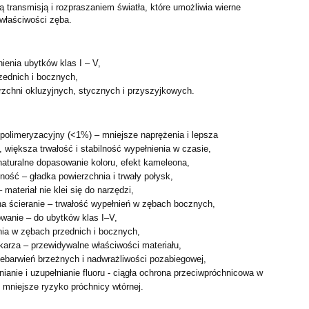
ną transmisją i rozpraszaniem światła, które umożliwia wierne
właściwości zęba.
ienia ubytków klas I – V,
ednich i bocznych,
rzchni okluzyjnych, stycznych i przyszyjkowych.
 polimeryzacyjny (<1%) – mniejsze naprężenia i lepsza
 większa trwałość i stabilność wypełnienia w czasie,
aturalne dopasowanie koloru, efekt kameleona,
ność – gładka powierzchnia i trwały połysk,
materiał nie klei się do narzędzi,
a ścieranie – trwałość wypełnień w zębach bocznych,
wanie – do ubytków klas I–V,
ia w zębach przednich i bocznych,
ekarza – przewidywalne właściwości materiału,
ebarwień brzeżnych i nadwrażliwości pozabiegowej,
anie i uzupełnianie fluoru - ciągła ochrona przeciwpróchnicowa w
, mniejsze ryzyko próchnicy wtórnej.