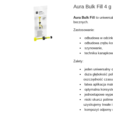
Aura Bulk Fill 4 g
Aura Bulk Fill
to uniwersa
bocznych.
Zastosowanie:
odbudowa w odcink
odbudowa zrębu ko
szynowanie,
technika kanapkowa
Zalety:
jeden uniwersalny 
duża głębokość poli
oszczędność czasu 
łatwa aplikacja mate
optymalna konsyste
jednoetapowe wypeł
niski skurcz polim
uzyskujemy trwałe i
kompozyt odporny n