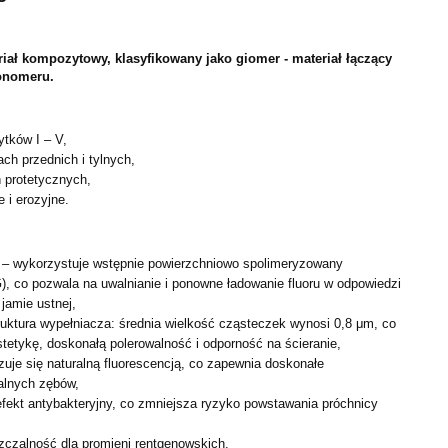
iał kompozytowy, klasyfikowany jako giomer - materiał łączący
onomeru.
tków I – V,
ch przednich i tylnych,
 protetycznych,
 i erozyjne.
– wykorzystuje wstępnie powierzchniowo spolimeryzowany
, co pozwala na uwalnianie i ponowne ładowanie fluoru w odpowiedzi
jamie ustnej,
uktura wypełniacza: średnia wielkość cząsteczek wynosi 0,8 μm, co
etykę, doskonałą polerowalność i odporność na ścieranie,
zuje się naturalną fluorescencją, co zapewnia doskonałe
alnych zębów,
fekt antybakteryjny, co zmniejsza ryzyko powstawania próchnicy
czalność dla promieni rentgenowskich,