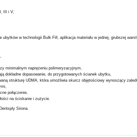
 III i V,
ubytków w technologii Bulk Fill, aplikacja materiału w jednej, grubszej wars
,
zy minimalnym naprężeniu polimeryzacyjnym,
ają dokładne dopasowanie, do przygotowanych ścianek ubytku,
owaną strukturę UDMA, która umożliwia skurcz objętościowy wynoszący zaled
ymi,
cne połączenie,
ości na ściskanie i zużycie.
Dentsply Sirona.