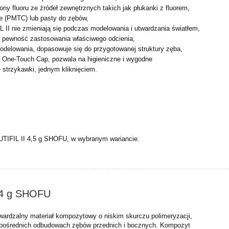
ony fluoru ze źródeł zewnętrznych takich jak płukanki z fluorem,
ne (PMTC) lub pasty do zębów,
II nie zmieniają się podczas modelowania i utwardzania światłem,
pewność zastosowania właściwego odcienia,
odelowania, dopasowuje się do przygotowanej struktury zęba,
One‑Touch Cap, pozwala na higieniczne i wygodne
 strzykawki, jednym kliknięciem.
TIFIL II 4,5 g SHOFU, w wybranym wariancie.
 4 g SHOFU
twardzalny materiał kompozytowy o niskim skurczu polimeryzacji,
pośrednich odbudowach zębów przednich i bocznych. Kompozyt