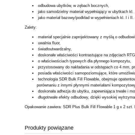
odbudowa ubytków, w zębach bocznych,
jako samodzielny materiał wypełniający w ubytkach kl. I,
jako materiał bazowy/podkład w wypełnieniach kl. I i II.
Zalety:
materiał specjalnie zaprojektowany z myślą o odbudowie 
uwalnia fluor,
światłoutwardzalny,
doskonałe właściwości kontrastujące na zdjęciach RTG
o właściwościach typowych dla płynnego kompozytu,
przystosowany do nakładania w odstępach co 4 mm, pr
posiada właściwości samopoziomujące, które umożliwi
technologia SDR Bulk Fill Flowable, obejmuje opatent
porównaniu z innymi płynnymi materiałami kompozytow
doskonała adhezja do ubytku, zapewniająca trwałe i mo
długotrwałe efekty odbudowy, dzięki wysokiej wytrzymał
Opakowanie zawiera: SDR Plus Bulk Fill Flowable 1 g x 2 szt. 
Produkty powiązane