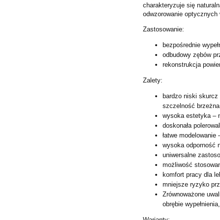
charakteryzuje się natural
odwzorowanie optycznych 
Zastosowanie:
bezpośrednie wypełn
odbudowy zębów prz
rekonstrukcja powie
Zalety:
bardzo niski skurcz
szczelność brzeżna,
wysoka estetyka – n
doskonała polerowal
łatwe modelowanie – 
wysoka odporność n
uniwersalne zastoso
możliwość stosowan
komfort pracy dla l
mniejsze ryzyko prz
Zrównoważone uwalni
obrębie wypełnienia
Warianty: