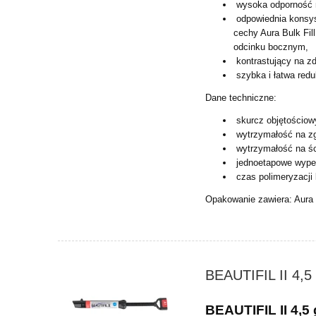
wysoka odporność n
odpowiednia konsyst
cechy Aura Bulk Fil
odcinku bocznym,
kontrastujący na zd
szybka i łatwa redu
Dane techniczne:
skurcz objętościow
wytrzymałość na zg
wytrzymałość na ś
jednoetapowe wypeł
czas polimeryzacji
Opakowanie zawiera: Aura B
BEAUTIFIL II 4,
BEAUTIFIL II 4,5 