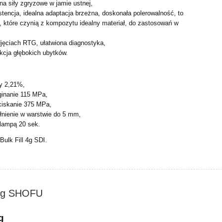
a siły zgryzowe w jamie ustnej,
encja, idealna adaptacja brzeżna, doskonała polerowalność, to
l, które czynią z kompozytu idealny materiał, do zastosowań w
jęciach RTG, ułatwiona diagnostyka,
kcja głębokich ubytków.
y 2,21%,
inanie 115 MPa,
ciskanie 375 MPa,
nienie w warstwie do 5 mm,
 lampą 20 sek.
ulk Fill 4g SDI.
5 g SHOFU
g