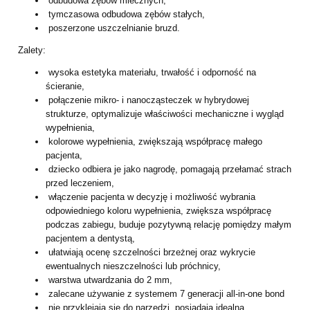
odbudowa zębów mlecznych,
tymczasowa odbudowa zębów stałych,
poszerzone uszczelnianie bruzd.
Zalety:
wysoka estetyka materiału, trwałość i odporność na
ścieranie,
połączenie mikro- i nanocząsteczek w hybrydowej
strukturze, optymalizuje właściwości mechaniczne i wygląd
wypełnienia,
kolorowe wypełnienia, zwiększają współpracę małego
pacjenta,
dziecko odbiera je jako nagrodę, pomagają przełamać strach
przed leczeniem,
włączenie pacjenta w decyzję i możliwość wybrania
odpowiedniego koloru wypełnienia, zwiększa współpracę
podczas zabiegu, buduje pozytywną relację pomiędzy małym
pacjentem a dentystą,
ułatwiają ocenę szczelności brzeżnej oraz wykrycie
ewentualnych nieszczelności lub próchnicy,
warstwa utwardzania do 2 mm,
zalecane używanie z systemem 7 generacji all‑in‑one bond
nie przyklejają się do narzędzi, posiadają idealną