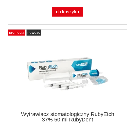
do koszyka
promocja
nowość
Wytrawiacz stomatologiczny RubyEtch
37% 50 ml RubyDent