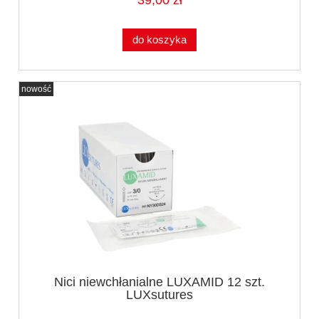
39,00 zł
do koszyka
nowość
Nici niewchłanialne LUXAMID 12 szt.
LUXsutures