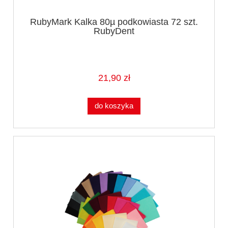
RubyMark Kalka 80µ podkowiasta 72 szt.
RubyDent
21,90 zł
do koszyka