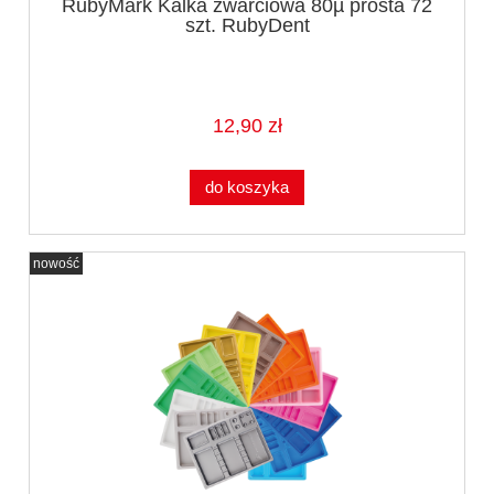
RubyMark Kalka zwarciowa 80µ prosta 72
szt. RubyDent
12,90 zł
do koszyka
nowość