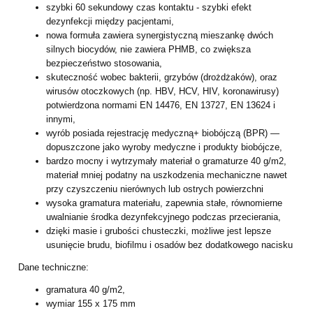
szybki 60 sekundowy czas kontaktu
-
szybki efekt
dezynfekcji między pacjentami,
nowa formuła zawiera synergistyczną mieszankę dwóch
silnych biocydów, nie
zawiera PHMB, co zwiększa
bezpieczeństwo stosowania,
skuteczność wobec bakterii, grzybów (drożdżaków), oraz
wirusów otoczkowych
(np. HBV, HCV, HIV, koronawirusy)
potwierdzona normami EN 14476, EN 13727,
EN 13624 i
innymi,
wyrób posiada rejestrację medyczną+ biobójczą (BPR)
—
dopuszczone jako
wyroby medyczne i produkty biobójcze,
bardzo mocny i wytrzymały materiał o gramaturze 40 g/m2,
materiał mniej
podatny na uszkodzenia mechaniczne nawet
przy czyszczeniu nierównych lub
ostrych powierzchni
wysoka gramatura materiału, zapewnia stałe, równomierne
uwalnianie środka
dezynfekcyjnego podczas przecierania,
dzięki masie i grubości chusteczki, możliwe jest lepsze
usunięcie brudu, biofilmu i
osadów bez dodatkowego nacisku
Dane techniczne:
gramatura 40 g/m2,
wymiar 155 x 175 mm