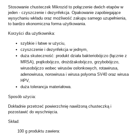
Stosowanie chusteczek Mikrozid to połączenie dwóch etapów w
jeden - czyszczenie i dezynfekcja. Opakowanie zapobiegające
wysychaniu wkładu oraz możliwość zakupu samego uzupełnienia,
to bardzo ekonomiczna forma użytkowania.
Korzyści dla użytkownika:
szybkie i łatwe w użyciu,
czyszczenie i dezynfekcja w jednym,
duża skuteczność: produkt działa bakteriobójczo (łącznie z
MRSA), prątkobójczo, drożdżakobójczo, grzybobójczo,
wirusobójczo wobec wirusów osłonkowych, rotawirusa,
adenowirusa, norowirusa i wirusa polyoma SV40 oraz wirusa
HPV,
duża tolerancja materiałowa.
Sposób użycia:
Dokładnie przetrzeć powierzchnię nawilżoną chusteczką i
pozostawić do wyschnięcia.
Skład:
100 g produktu zawiera: