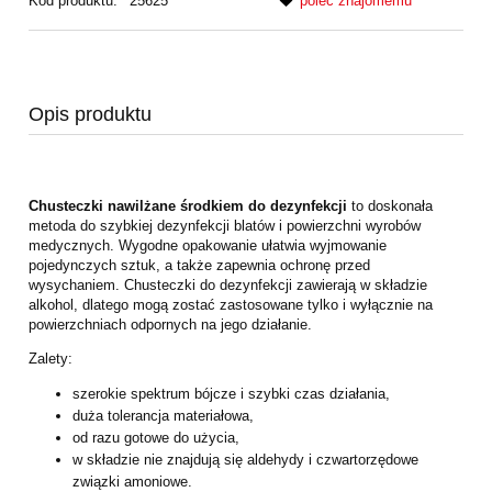
Kod produktu:
25625
poleć znajomemu
Opis produktu
Chusteczki nawilżane środkiem do dezynfekcji
to doskonała
metoda do szybkiej dezynfekcji blatów i powierzchni wyrobów
medycznych. Wygodne opakowanie ułatwia wyjmowanie
pojedynczych sztuk, a także zapewnia ochronę przed
wysychaniem. Chusteczki do dezynfekcji zawierają w składzie
alkohol, dlatego mogą zostać zastosowane tylko i wyłącznie na
powierzchniach odpornych na jego działanie.
Zalety:
szerokie spektrum bójcze i szybki czas działania,
duża tolerancja materiałowa,
od razu gotowe do użycia,
w składzie nie znajdują się aldehydy i czwartorzędowe
związki amoniowe.