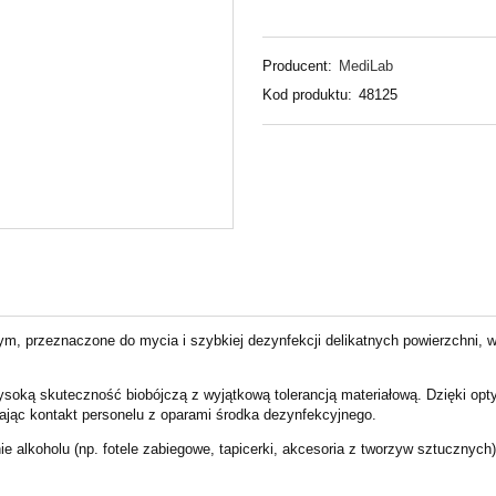
Producent:
MediLab
Kod produktu:
48125
ym, przeznaczone do mycia i szybkiej dezynfekcji delikatnych powierzchni
oką skuteczność biobójczą z wyjątkową tolerancją materiałową. Dzięki op
ając kontakt personelu z oparami środka dezynfekcyjnego.
nie alkoholu (np. fotele zabiegowe, tapicerki, akcesoria z tworzyw sztucznyc