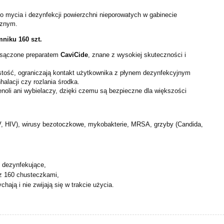
o mycia i dezynfekcji powierzchni nieporowatych w gabinecie
cznym.
niku 160 szt.
asączone preparatem
CaviCide
, znane z wysokiej skuteczności i
tość, ograniczają kontakt użytkownika z płynem dezynfekcyjnym
halacji czy rozlania środka.
enoli ani wybielaczy, dzięki czemu są bezpieczne dla większości
V, HIV), wirusy bezotoczkowe, mykobakterie, MRSA, grzyby (Candida,
e dezynfekujące,
z 160 chusteczkami,
hają i nie zwijają się w trakcie użycia.