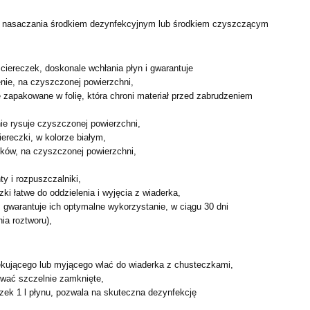
o nasaczania środkiem dezynfekcyjnym lub środkiem
czyszczącym
ściereczek, doskonale wchłania płyn i gwarantuje
nie, na czyszczonej powierzchni,
e zapakowane w folię, która chroni materiał przed zabrudzeniem
nie rysuje czyszczonej powierzchni,
iereczki, w kolorze białym,
łków, na czyszczonej powierzchni,
ty i rozpuszczalniki,
ki łatwe do oddzielenia i wyjęcia z wiaderka,
, gwarantuje ich optymalne wykorzystanie, w ciągu 30 dni
ia roztworu),
fekującego lub myjącego wlać do wiaderka z chusteczkami,
wać szczelnie zamknięte,
zek 1 l płynu, pozwala na skuteczna dezynfekcję