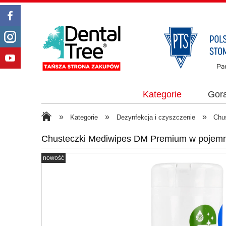
Kategorie
Gor
»
»
»
Kategorie
Dezynfekcja i czyszczenie
Chus
Chusteczki Mediwipes DM Premium w pojemni
nowość