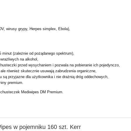
V, wirusy grypy, Herpes simplex, Ebola),
-5 minut (zależnie od pożądanego spektrum),
 wrażliwych na alkohol,
usteczki przed wysychaniem i pozwala na pobieranie ich pojedynczo,
 ale również skutecznie usuwają zabrudzenia organiczne,
u są przyjazne dla użytkownika i nie drażnią dróg oddechowych,
niny premium.
t. chusteczek Mediwipes DM Premium.
ipes w pojemniku 160 szt. Kerr