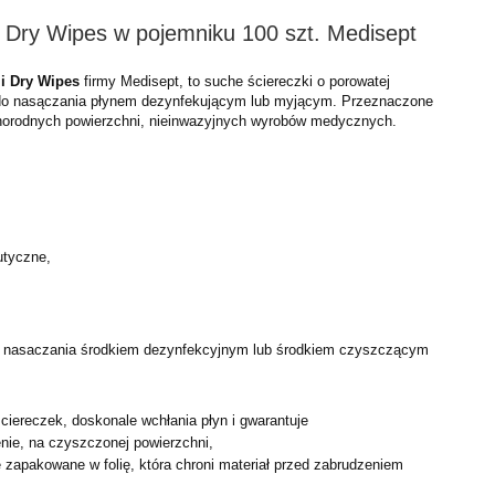
 Dry Wipes w pojemniku 100 szt. Medisept
ji Dry Wipes
firmy Medisept, to suche ściereczki o porowatej
 do nasączania płynem dezynfekującym lub myjącym. Przeznaczone
żnorodnych powierzchni, nieinwazyjnych wyrobów medycznych.
utyczne,
o nasaczania środkiem dezynfekcyjnym lub środkiem
czyszczącym
ściereczek, doskonale wchłania płyn i gwarantuje
nie, na czyszczonej powierzchni,
e zapakowane w folię, która chroni materiał przed zabrudzeniem