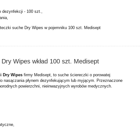
 dezynfekcji - 100 szt.,
ania,
teczki suche Dry Wipes w pojemniku 100 szt. Medisept
 Dry Wipes wkład 100 szt. Medisept
ji Dry Wipes
firmy Medisept, to suche ściereczki o porowatej
 do nasączania płynem dezynfekującym lub myjącym. Przeznaczone
żnorodnych powierzchni, nieinwazyjnych wyrobów medycznych.
utyczne,