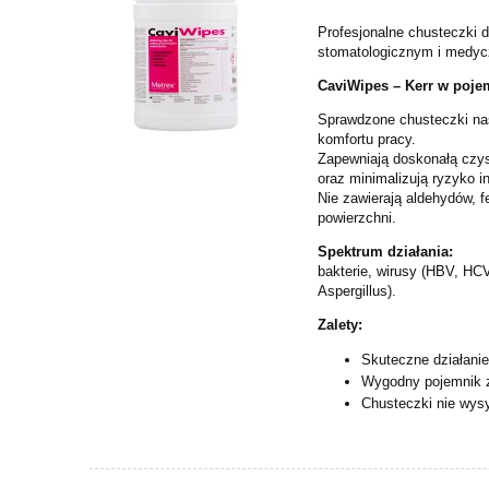
Profesjonalne chusteczki d
stomatologicznym i medy
CaviWipes – Kerr w pojem
Sprawdzone chusteczki n
komfortu pracy.
Zapewniają doskonałą czys
oraz minimalizują ryzyko in
Nie zawierają aldehydów, f
powierzchni.
Spektrum działania:
bakterie, wirusy (HBV, HC
Aspergillus).
Zalety:
Skuteczne działani
Wygodny pojemnik 
Chusteczki nie wysyc