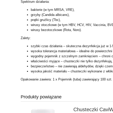
Spektrum działania:
bakterie (w tym MRSA, VRE),
grzyby (Candida albicans),
prątki gruźlicy (Tbc),
wirusy otoczkowe (w tym HBV, HCV, HIV, Vaccinia, BVD
wirusy bezotoczkowe (Rota, Noro).
Zalety:
szybki czas działania – skuteczna dezynfekcja już w 1
wysoka tolerancja materiałowa – idealne do powierzchni
wygodny pojemnik z szczelnym zamknięciem – chroni ch
właściwości myjące – chusteczki nie tylko dezynfekują,
bezpieczeństwo – nie zawierają aldehydów, dzięki czem
wysoka jakość materiału – chusteczki wykonane z włók
Opakowanie zawiera: 1 x Pojemnik (tuba) zawierający 100 sz
Produkty powiązane
Chusteczki CaviW