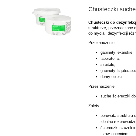
Chusteczki suche
Chusteczki do dezynfekc
strukturze, przeznaczone
do mycia i dezynfekcji ró
Przeznaczenie:
gabinety lekarskie,
laboratoria,
szpitale,
gabinety fizjoterape
domy opieki
Przeznaczenie:
suche ściereczki d
Zalety:
porowata struktura 
idealne
rozprowadze
ściereczki szczelni
i
zawilgoceniem,