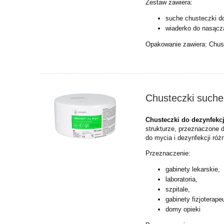
Zestaw zawiera:
suche chusteczki do
wiaderko do nasącz
Opakowanie zawiera:
Chus
Chusteczki suche
Chusteczki do dezynfekc
strukturze, przeznaczone
do mycia i dezynfekcji ró
Przeznaczenie:
gabinety lekarskie,
laboratoria,
szpitale,
gabinety fizjoterape
domy opieki