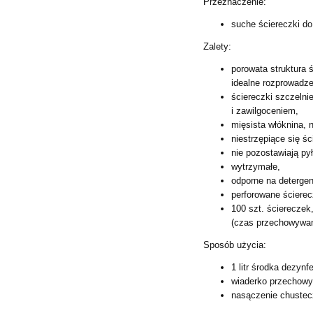
Przeznaczenie:
suche ściereczki d
Zalety:
porowata struktura 
idealne
rozprowadze
ściereczki szczelni
i
zawilgoceniem,
mięsista włóknina, 
niestrzępiące się śc
nie pozostawiają py
wytrzymałe,
odporne na detergen
perforowane ścierecz
100 szt. ściereczek
(czas
przechowywan
Sposób użycia:
1 litr środka dezyn
wiaderko przechowy
nasączenie chustec