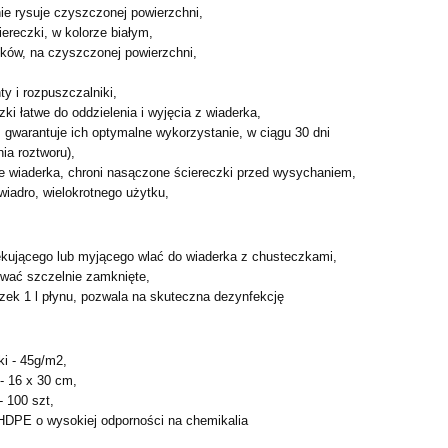
nie rysuje czyszczonej powierzchni,
iereczki, w kolorze białym,
łków, na czyszczonej powierzchni,
ty i rozpuszczalniki,
ki łatwe do oddzielenia i wyjęcia z wiaderka,
, gwarantuje ich optymalne wykorzystanie, w ciągu 30 dni
ia roztworu),
e wiaderka, chroni nasączone ściereczki przed wysychaniem,
 wiadro, wielokrotnego użytku,
fekującego lub myjącego wlać do wiaderka z chusteczkami,
wać szczelnie zamknięte,
zek 1 l płynu, pozwala na skuteczna dezynfekcję
i - 45g/m2,
 - 16 x 30 cm,
- 100 szt,
 HDPE o wysokiej odporności na chemikalia