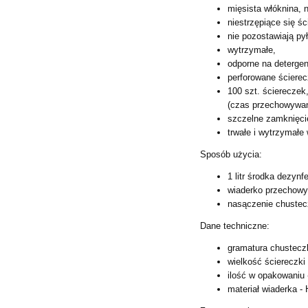
mięsista włóknina, 
niestrzępiące się śc
nie pozostawiają py
wytrzymałe,
odporne na detergen
perforowane ścierecz
100 szt. ściereczek
(czas
przechowywan
szczelne zamknięci
trwałe i wytrzymałe
Sposób użycia:
1 litr środka dezyn
wiaderko przechowy
nasączenie chustec
Dane techniczne:
gramatura chusteczk
wielkość ściereczki
ilość w opakowaniu 
materiał wiaderka -