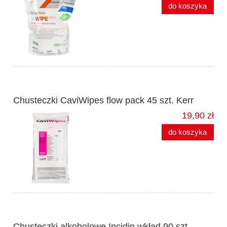
do koszyka
Chusteczki CaviWipes flow pack 45 szt. Kerr
19,90 zł
do koszyka
Chusteczki alkoholowe Incidin wkład 90 szt.