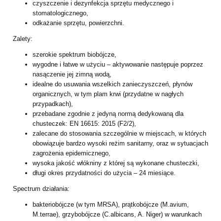
czyszczenie i dezynfekcja sprzętu medycznego i
stomatologicznego,
odkażanie sprzętu, powierzchni.
Zalety:
szerokie spektrum biobójcze,
wygodne i łatwe w użyciu – aktywowanie następuje poprzez
nasączenie jej zimną wodą,
idealne do usuwania wszelkich zanieczyszczeń, płynów
organicznych, w tym plam krwi (przydatne w nagłych
przypadkach),
przebadane zgodnie z jedyną normą dedykowaną dla
chusteczek: EN 16615: 2015 (F2/2),
zalecane do stosowania szczególnie w miejscach, w których
obowiązuje bardzo wysoki reżim sanitarny, oraz w sytuacjach
zagrożenia epidemicznego,
wysoka jakość włókniny z której są wykonane chusteczki,
długi okres przydatności do użycia – 24 miesiące.
Spectrum działania:
bakteriobójcze (w tym MRSA), prątkobójcze (M.avium,
M.terrae), grzybobójcze (C.albicans, A. Niger) w warunkach