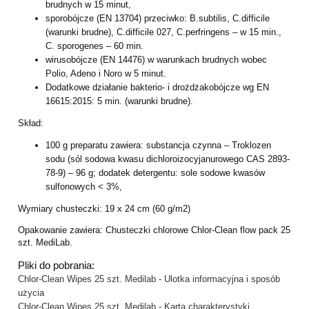
brudnych w 15 minut,
sporobójcze (EN 13704) przeciwko: B.subtilis, C.difficile
(warunki brudne), C.difficile 027, C.perfringens – w 15 min.,
C. sporogenes – 60 min.
wirusobójcze (EN 14476) w warunkach brudnych wobec
Polio, Adeno i Noro w 5 minut.
Dodatkowe działanie bakterio- i drożdżakobójcze wg EN
16615:2015: 5 min. (warunki brudne).
Skład:
100 g preparatu zawiera: substancja czynna – Troklozen
sodu (sól sodowa kwasu dichloroizocyjanurowego CAS 2893-
78-9) – 96 g; dodatek detergentu: sole sodowe kwasów
sulfonowych < 3%,
Wymiary chusteczki: 19 x 24 cm (60 g/m2)
Opakowanie zawiera: Chusteczki chlorowe Chlor-Clean flow pack 25
szt. MediLab.
Pliki do pobrania:
Chlor-Clean Wipes 25 szt. Medilab - Ulotka informacyjna i sposób
użycia
Chlor-Clean Wipes 25 szt. Medilab - Karta charakterystyki