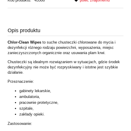
Kod produktu:
45508
poleć znajomemu
Opis produktu
Chlor-Clean Wipes
to suche chusteczki chlorowane do mycia i
dezynfekcji różnego rodzaju powierzchni, wyposażenia, miejsc
zanieczyszczonych organicznie oraz usuwania plam krwi.
Chusteczki są idealnym rozwiązaniem w sytuacjach, gdzie środek
dezynfekcyjny nie może być rozpryskiwany i istotne jest szybkie
działanie.
Przeznaczenie:
gabinety lekarskie,
ambulatoria,
pracownie protetyczne,
szpitale,
zakłady opieki.
Zastosowanie: