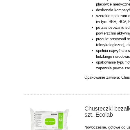
placówce medyczne
doskonała kompatyb
szerokie spektrum d
(w tym HBV, HCV, H
po zastosowaniu su
powierzchni
aktywny
produkt przeszedł s
toksykologicznej,
e
spełnia najwyższe 
ludzkiego i środowi
opakowanie typu fl
zapewnia pewne zam
Opakowanie zawiera: Chust
Chusteczki bezal
szt. Ecolab
Nowoczesne, gotowe do uży