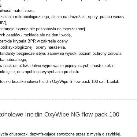
j,
ilność materiałowa,
ziałania mikrobiologicznego, działa na drożdżaki, spory, prątki
i wirusy
IV),
bstancja czynna nie pozostawia na czyszczonej
ch osadów - rozkłada się na tlen i wodę,
zerokie kryteria BPR w zakresie oceny
kotoksykologicznej i oceny narażenia,
standardy bezpieczeństwa, zapewnia wysoki poziom ochrony
zdrowia
ska naturalnego,
ow‑pack umożliwia łatwe wyjmowanie pojedynczych
chusteczek i
knięcie, co zapobiega wysychaniu produktu.
eczki bezalkoholowe Incidin OxyWipe S flow pack 100 szt. Ecolab.
koholowe Incidin OxyWipe NG flow pack 100
cia chusteczki dezynfekujące stworzone przez z myślą o szybkiej,