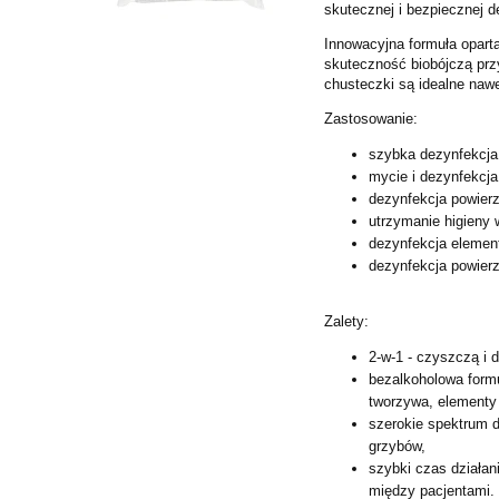
skutecznej i bezpiecznej 
Innowacyjna formuła opart
skuteczność biobójczą prz
chusteczki są idealne nawe
Zastosowanie:
szybka dezynfekcja
mycie i dezynfekcj
dezynfekcja powier
utrzymanie higieny 
dezynfekcja elemen
dezynfekcja powierz
Zalety:
2-w-1 - czyszczą i
bezalkoholowa formu
tworzywa, elementy 
szerokie spektrum d
grzybów,
szybki czas działan
między
pacjentami.