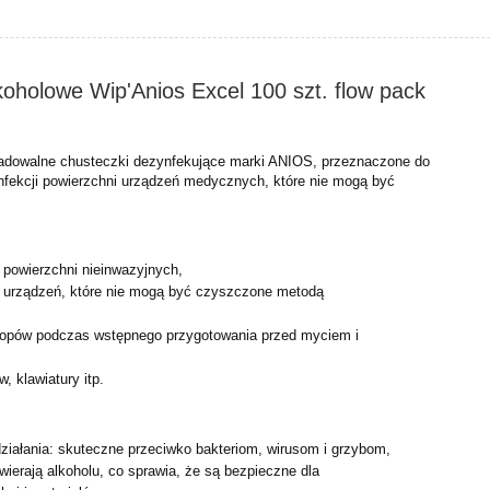
koholowe Wip'Anios Excel 100 szt. flow pack
radowalne chusteczki dezynfekujące marki ANIOS,
przeznaczone do
nfekcji powierzchni urządzeń
medycznych, które nie mogą być
 powierzchni nieinwazyjnych,
a urządzeń, które nie mogą być czyszczone metodą
kopów podczas wstępnego przygotowania przed myciem i
, klawiatury itp.
ziałania: skuteczne przeciwko bakteriom, wirusom i grzybom,
awierają alkoholu, co sprawia, że są bezpieczne dla