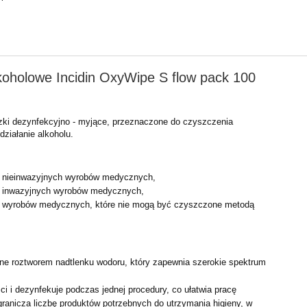
koholowe Incidin OxyWipe S flow pack 100
zki dezynfekcyjno - myjące, przeznaczone do czyszczenia
działanie alkoholu.
a nieinwazyjnych wyrobów medycznych,
a inwazyjnych wyrobów medycznych,
a wyrobów medycznych, które nie mogą być czyszczone metodą
ne roztworem nadtlenku wodoru, który zapewnia szerokie
spektrum
ści i dezynfekuje podczas jednej procedury, co ułatwia pracę
ranicza liczbę produktów potrzebnych do utrzymania higieny,
w