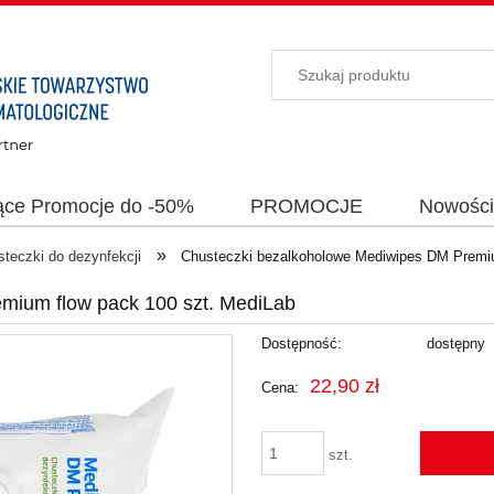
ące Promocje do -50%
PROMOCJE
Nowośc
»
teczki do dezynfekcji
Chusteczki bezalkoholowe Mediwipes DM Premiu
mium flow pack 100 szt. MediLab
Dostępność:
dostępny
22,90 zł
Cena:
szt.