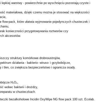
 lepkiej warstwy - powierzchnie po wyschnięciu pozostają
czyste i
ość materiałowa, dzięki czemu można je stosować na
większości
ecie,
 flow-pack, które ułatwia wyjmowanie pojedynczych
chusteczek i
chaniu,
 brak konieczności przygotowywania roztworów czy
ch akcesoriów.
i niszczy struktury komórkowe drobnoustrojów,
ektrum działania - bakterio- wiruso- i grzybobójcze,
ę i tlen, co zwiększa bezpieczeństwo i ogranicza osady.
iobójcze H₂O₂,
ć wobec bakterii i drożdży,
preparatu w chusteczkach.
teczki bezalkoholowe Incidin OxyWipe NG flow pack 100 szt.
Ecolab.