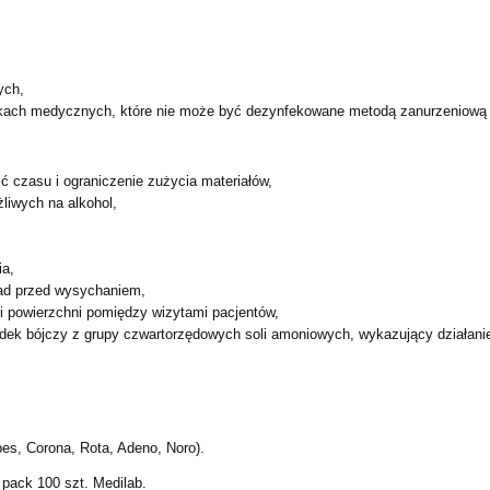
ych,
kach medycznych, które nie może być dezynfekowane metodą zanurzeniową (ka
 czasu i ograniczenie zużycia materiałów,
liwych na alkohol,
ia,
ad przed wysychaniem,
cji powierzchni pomiędzy wizytami pacjentów,
dek bójczy z grupy czwartorzędowych soli amoniowych, wykazujący działanie 
es, Corona, Rota, Adeno, Noro).
pack 100 szt. Medilab.