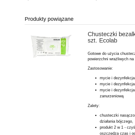
Produkty powiązane
Chusteczki bezal
szt. Ecolab
Gotowe do użycia chustec
powierzchni wrażliwych na 
Zastosowanie:
mycie i dezynfekcj
mycie i dezynfekcj
mycie i dezynfekcj
zanurzeniową
Zalety:
chusteczki nasączo
działania bójczego,
produkt 2 w 1 - czy
oszczędza czas i og