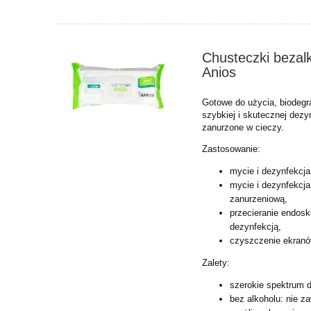
Chusteczki bezal
Anios
Gotowe do użycia, biodeg
szybkiej i skutecznej dezy
zanurzone w cieczy.
Zastosowanie:
mycie i dezynfekcja
mycie i dezynfekcj
zanurzeniową,
przecieranie endos
dezynfekcją,
czyszczenie ekranów
Zalety:
szerokie spektrum d
bez alkoholu: nie z