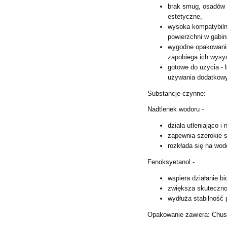
brak smug, osadów i
estetyczne,
wysoka kompatybiln
powierzchni w gabin
wygodne opakowanie
zapobiega ich wysy
gotowe do użycia -
używania
dodatkowy
Substancje czynne:
Nadtlenek wodoru -
działa utleniająco 
zapewnia szerokie sp
rozkłada się na wod
Fenoksyetanol -
wspiera działanie b
zwiększa skutecznoś
wydłuża stabilność 
Opakowanie zawiera: Chus