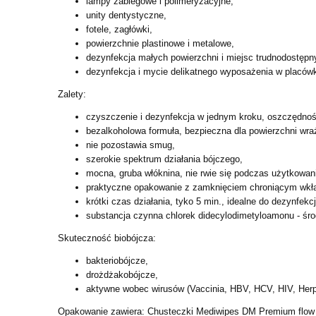
lampy zabiegowe i polimeryzacyjne,
unity dentystyczne,
fotele, zagłówki,
powierzchnie plastinowe i metalowe,
dezynfekcja małych powierzchni i miejsc trudnodostępn
dezynfekcja i mycie delikatnego wyposażenia w placów
Zalety:
czyszczenie i dezynfekcja w jednym kroku, oszczędność
bezalkoholowa formuła, bezpieczna dla powierzchni wraż
nie pozostawia smug,
szerokie spektrum działania bójczego,
mocna, gruba włóknina, nie rwie się podczas użytkowan
praktyczne opakowanie z zamknięciem chroniącym wkł
krótki czas działania, tyko 5 min., idealne do dezynfek
substancja czynna chlorek didecylodimetyloamonu - śro
Skuteczność biobójcza:
bakteriobójcze,
drożdżakobójcze,
aktywne wobec wirusów (Vaccinia, HBV, HCV, HIV, Herp
Opakowanie zawiera: Chusteczki Mediwipes DM Premium flow 