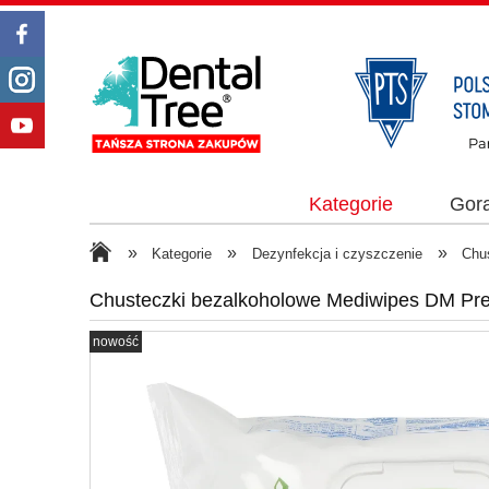
Kategorie
Gor
»
»
»
Kategorie
Dezynfekcja i czyszczenie
Chus
Chusteczki bezalkoholowe Mediwipes DM Pre
nowość