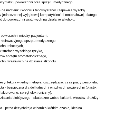
dezynfekcji powierzchni oraz sprzętu medycznego.
a na nadtlenku wodoru i fenoksyetanolu zapewnia wysoką
y jednoczesnej wyjątkowej kompatybilności materiałowej, dlatego
t do powierzchni wrażliwych na działanie alkoholu.
 powierzchni między pacjentami,
a nieinwazyjnego sprzętu medycznego,
zchni roboczych,
w strefach wysokiego ryzyka,
tów sprzętu stomatologicznego,
chni wrażliwych na działanie alkoholu.
 dezynfekują w jednym etapie, oszczędzając czas pracy
personelu,
ła - bezpieczna dla delikatnych i wrażliwych powierzchni
(plastik,
lakierowane, sprzęt elektroniczny),
ziałania biobójczego - skuteczne wobec bakterii, wirusów,
drożdży i
ia - pełna dezynfekcja w bardzo krótkim czasie, idealna