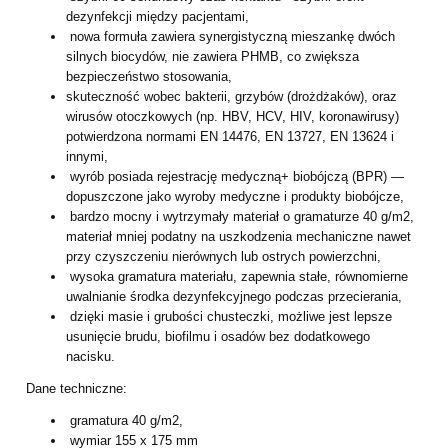
dezynfekcji między pacjentami,
nowa formuła zawiera synergistyczną mieszankę dwóch
silnych biocydów, nie zawiera PHMB, co zwiększa
bezpieczeństwo stosowania,
skuteczność wobec bakterii, grzybów (drożdżaków), oraz
wirusów otoczkowych (np. HBV, HCV, HIV, koronawirusy)
potwierdzona normami EN 14476, EN 13727, EN 13624 i
innymi,
wyrób posiada rejestrację medyczną+ biobójczą (BPR) —
dopuszczone jako wyroby medyczne i produkty biobójcze,
bardzo mocny i wytrzymały materiał o gramaturze 40 g/m2,
materiał mniej podatny na uszkodzenia mechaniczne nawet
przy czyszczeniu nierównych lub ostrych powierzchni,
wysoka gramatura materiału, zapewnia stałe, równomierne
uwalnianie środka dezynfekcyjnego podczas przecierania,
dzięki masie i grubości chusteczki, możliwe jest lepsze
usunięcie brudu, biofilmu i osadów bez dodatkowego
nacisku.
Dane techniczne:
gramatura 40 g/m2,
wymiar 155 x 175 mm