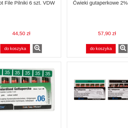
ot File Pilniki 6 szt. VDW
Ćwieki gutaperkowe 2
44,50 zł
57,90 zł
do koszyka
do koszyka