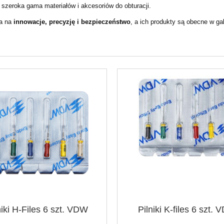
 szeroka gama materiałów i akcesoriów do obturacji.
a na
innowacje, precyzję i bezpieczeństwo
, a ich produkty są obecne w g
iki papierowe 100%
Ruby CompNano 4 g RubyDe
LULOZA 20 szt.
109,00 zł
29,90 zł
do koszyka
do koszyka
niki H-Files 6 szt. VDW
Pilniki K-files 6 szt.