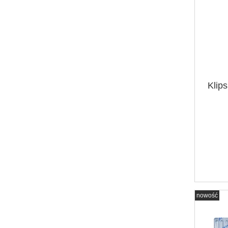
Klip
nowość