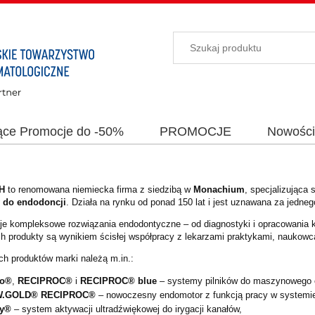
ące Promocje do -50%
PROMOCJE
Nowośc
H
to renomowana niemiecka firma z siedzibą w
Monachium
, specjalizująca 
 do endodoncji
. Działa na rynku od ponad 150 lat i jest uznawana za jedneg
je kompleksowe rozwiązania endodontyczne – od diagnostyki i opracowania ka
Ich produkty są wynikiem ścisłej współpracy z lekarzami praktykami, nauko
ch produktów marki należą m.in.:
o®
,
RECIPROC®
i
RECIPROC® blue
– systemy pilników do maszynowego 
.GOLD® RECIPROC®
– nowoczesny endomotor z funkcją pracy w systemie 
y®
– system aktywacji ultradźwiękowej do irygacji kanałów,