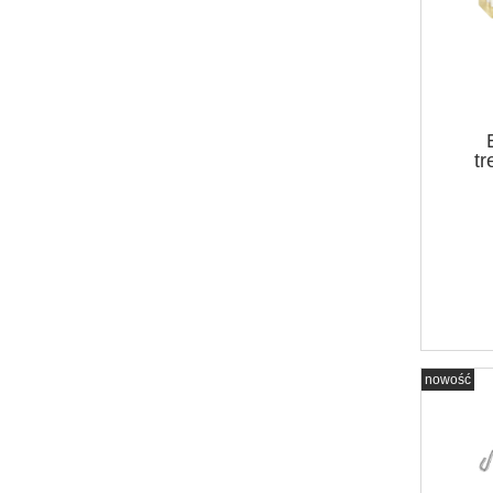
t
nowość