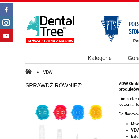
Kategorie
Gor
»
VDW
VDW Gmb
SPRAWDŹ RÓWNIEŻ:
produktów
Firma oferu
leczenia. 
Do flagowy
Mtw
VDW
Edd