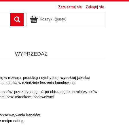
Zarejestruj się
Zaloguj się
Koszyk:
(pusty)
i
WYPRZEDAŻ
się w rozwoju, produkcji i dystrybucji
wysokiej jakości
o z liderów w dziedzinie leczenia kanałowego.
nałów, przez irygację, aż po obturację i kontrolę wyników
wcami oraz ośrodkami badawczymi.
opracowywania kanałów,
reciprocating,