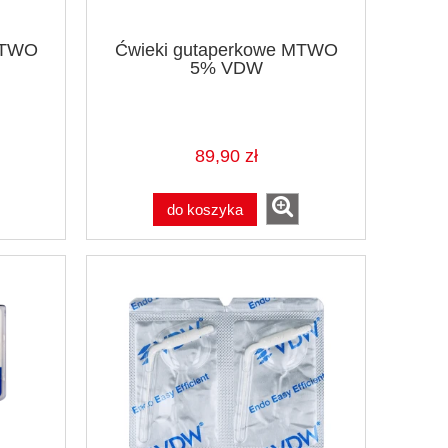
MTWO
Ćwieki gutaperkowe MTWO
5% VDW
89,90 zł
do koszyka