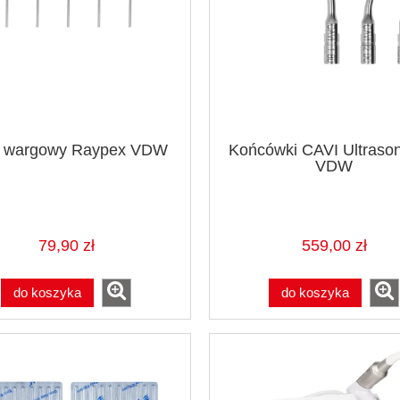
s wargowy Raypex VDW
Końcówki CAVI Ultrason
VDW
79,90 zł
559,00 zł
do koszyka
do koszyka