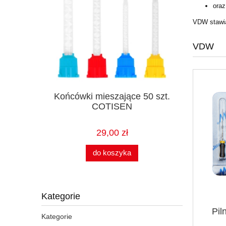
oraz
VDW stawi
VDW
ętrznej
Końcówki mieszające 50 szt.
Ręczn
COTISEN
CE
29,00 zł
do koszyka
Kategorie
Pil
Kategorie