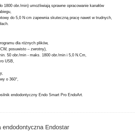
do 1800 obr./min) umożliwiają sprawne opracowanie kanałów
abiegu,
otowy do 5,0 N·cm zapewnia skuteczną pracę nawet w
trudnych,
łach.
rogramu dla różnych plików,
CCW, posuwisto – zwrotny),
min. 50 obr./min - maks. 1800 obr./min i 5,0 N.Cm,
cro USB,
y,
owy o 360°,
osilnik endodontyczny Endo Smart Pro EndoArt.
ca endodontyczna Endostar