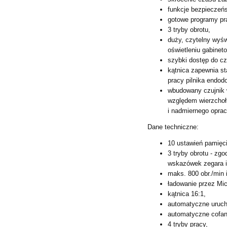
funkcje bezpieczeńs
gotowe programy pra
3 tryby obrotu,
duży, czytelny wyś
oświetleniu gabine
szybki dostęp do c
kątnica zapewnia s
pracy pilnika endod
wbudowany czujnik w
względem
wierzcho
i
nadmiernego oprac
Dane techniczne:
10 ustawień pamięci
3 tryby obrotu - zg
wskazówek
zegara 
maks. 800 obr./min 
ładowanie przez Mi
kątnica 16:1,
automatyczne uruch
automatyczne cofan
4 tryby pracy,