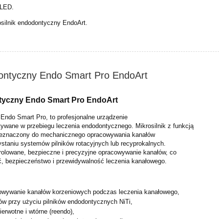
OLED.
silnik endodontyczny EndoArt.
dontyczny Endo Smart Pro EndoArt
ntyczny Endo Smart Pro EndoArt
 Endo Smart Pro, to profesjonalne urządzenie
ywane w przebiegu leczenia endodontycznego. Mikrosilnik z funkcją
rzeznaczony do mechanicznego opracowywania kanałów
staniu systemów pilników rotacyjnych lub recyprokalnych.
rolowane, bezpieczne i precyzyjne opracowywanie kanałów, co
ć, bezpieczeństwo i przewidywalność leczenia kanałowego.
owywanie kanałów korzeniowych podczas leczenia
kanałowego,
ów przy użyciu pilników endodontycznych NiTi,
ierwotne i wtórne (reendo),