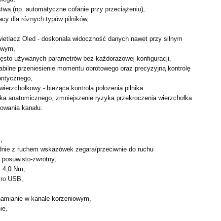
twa (np. automatyczne cofanie przy przeciążeniu),
cy dla różnych typów pilników,
wietlacz Oled - doskonała widoczność danych nawet przy
silnym
towym,
zęsto używanych parametrów bez każdorazowej konfiguracji,
tabilne przeniesienie momentu obrotowego oraz precyzyjną
kontrolę
ontycznego,
ierzchołkowy - bieżąca kontrola położenia pilnika
łka anatomicznego, zmniejszenie ryzyka przekroczenia wierzchołka
owania kanału.
,
odnie z ruchem wskazówek zegara/przeciwnie do ruchu
i posuwisto-zwrotny,
i 4,0 Nm,
cro USB,
amianie w kanale korzeniowym,
ie,