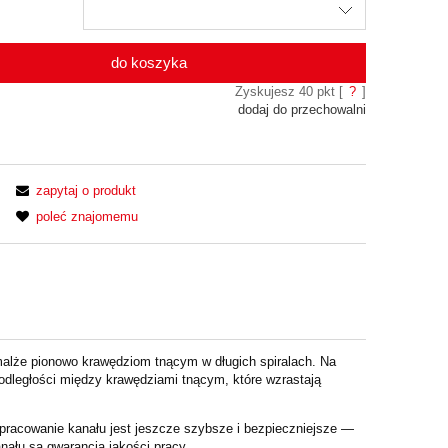
do koszyka
Zyskujesz
40
pkt [
?
]
dodaj do przechowalni
zapytaj o produkt
poleć znajomemu
malże pionowo krawędziom tnącym w długich spiralach. Na
odległości między krawędziami tnącym, które wzrastają
pracowanie kanału jest jeszcze szybsze i bezpieczniejsze —
ału są gwarancją jakości pracy.