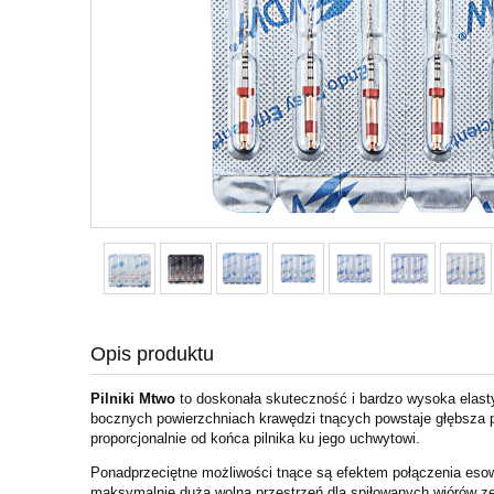
Opis produktu
Pilniki Mtwo
to doskonała skuteczność i bardzo wysoka elast
bocznych powierzchniach krawędzi tnących powstaje głębsza p
proporcjonalnie od końca pilnika ku jego uchwytowi.
Ponadprzeciętne możliwości tnące są efektem połączenia esow
maksymalnie duża wolna przestrzeń dla spiłowanych wiórów zę