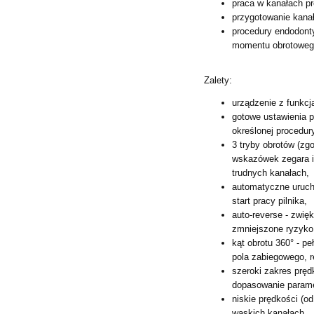
praca w kanałach pr
przygotowanie kanał
procedury endodonty
momentu
obrotoweg
Zalety:
urządzenie z funkcją
gotowe ustawienia 
określonej procedury
3 tryby obrotów (z
wskazówek
zegara 
trudnych
kanałach,
automatyczne urucha
start pracy pilnika,
auto-reverse - zwi
zmniejszone ryzyko
kąt obrotu 360° - p
pola
zabiegowego, r
szeroki zakres pręd
dopasowanie parame
niskie prędkości (od
wąskich kanałach,