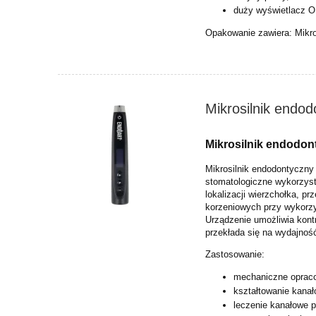
duży wyświetlacz 
Opakowanie zawiera: Mikro
Mikrosilnik endo
Mikrosilnik endodo
Mikrosilnik endodontyczny
stomatologiczne
wykorzyst
lokalizacji
wierzchołka, p
korzeniowych
przy wykorzy
Urządzenie
umożliwia kont
przekłada
się na wydajnoś
Zastosowanie:
mechaniczne oprac
kształtowanie kanał
leczenie kanałowe p