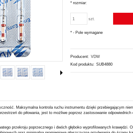
*
rozmiar:
szt.
*
- Pole wymagane
Producent:
VDW
Kod produktu:
SUB4880
yczność. Maksymalna kontrola ruchu instrumentu dzięki przebiegającym nie
rzestrzeń do piłowania, jest to możliwe poprzez zastosowanie odpowiednich 
atego przekroju poprzecznego i dwóch głęboko wyprofilowanych krawędzi. O
binowych oraz minimalna promieniowa płaszczyzna przylegania do ściany kan