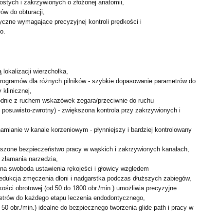
ostych i zakrzywionych o złożonej anatomii,
ów do obturacji,
czne wymagające precyzyjnej kontroli prędkości i
o.
 lokalizacji wierzchołka,
programów dla różnych pilników - szybkie dopasowanie
parametrów do
 klinicznej,
godnie z ruchem wskazówek zegara/przeciwnie do ruchu
i posuwisto-zwrotny) - zwiększona kontrola przy zakrzywionych i
mianie w kanale korzeniowym - płynniejszy i bardziej
kontrolowany
ększone bezpieczeństwo pracy w wąskich i zakrzywionych
kanałach,
 złamania narzedzia,
ełna swoboda ustawienia rękojeści i głowicy względem
edukcja zmęczenia dłoni i nadgarstka podczas dłuższych zabiegów,
kości obrotowej (od 50 do 1800 obr./min.) umożliwia
precyzyjne
trów do każdego etapu leczenia
endodontycznego,
 50 obr./min.) idealne do bezpiecznego tworzenia glide path i
pracy w