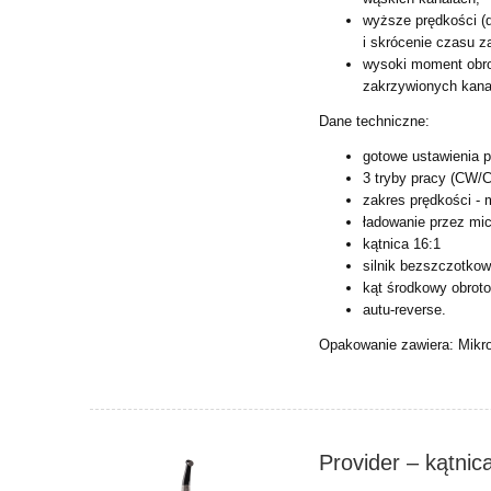
wyższe prędkości (
i
skrócenie czasu z
wysoki moment obr
zakrzywionych kana
Dane techniczne:
gotowe ustawienia p
3 tryby pracy (CW/
zakres prędkości - 
ładowanie przez mi
kątnica 16:1
silnik bezszczotkow
kąt środkowy obrot
autu-reverse.
Opakowanie zawiera: Mikr
Provider – kątni