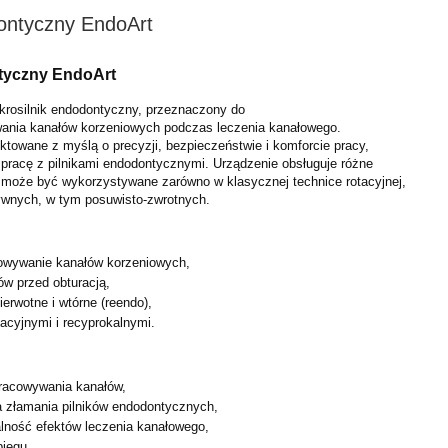
dontyczny EndoArt
ntyczny EndoArt
krosilnik endodontyczny, przeznaczony do
ania kanałów korzeniowych podczas leczenia kanałowego.
ektowane z myślą o precyzji, bezpieczeństwie i komforcie pracy,
 pracę z pilnikami endodontycznymi. Urządzenie obsługuje różne
u może być wykorzystywane zarówno w klasycznej technice
rotacyjnej,
tywnych, w tym posuwisto-zwrotnych.
owywanie kanałów korzeniowych,
ów przed obturacją,
ierwotne i wtórne (reendo),
tacyjnymi i recyprokalnymi.
racowywania kanałów,
a złamania pilników endodontycznych,
lność efektów leczenia kanałowego,
biegu,