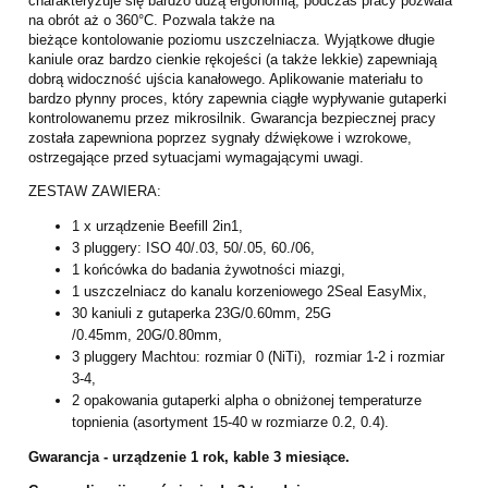
charakteryzuje się bardzo dużą ergonomią, podczas pracy pozwala
na obrót aż o 360°C. Pozwala także na
bieżące kontolowanie poziomu uszczelniacza. Wyjątkowe długie
kaniule oraz bardzo cienkie rękojeści (a także lekkie) zapewniają
dobrą widoczność ujścia kanałowego. Aplikowanie materiału to
bardzo płynny proces, który zapewnia ciągłe wypływanie gutaperki
kontrolowanemu przez mikrosilnik. Gwarancja bezpiecznej pracy
została zapewniona poprzez sygnały dźwiękowe i wzrokowe,
ostrzegające przed sytuacjami wymagającymi uwagi.
ZESTAW ZAWIERA:
1 x urządzenie Beefill 2in1,
3 pluggery: ISO 40/.03, 50/.05, 60./06,
1 końcówka do badania żywotności miazgi,
1 uszczelniacz do kanalu korzeniowego 2Seal EasyMix,
30 kaniuli z gutaperka 23G/0.60mm, 25G
/0.45mm, 20G/0.80mm,
3 pluggery Machtou: rozmiar 0 (NiTi), rozmiar 1-2 i rozmiar
3-4,
2 opakowania gutaperki alpha o obniżonej temperaturze
topnienia (asortyment 15-40 w rozmiarze 0.2, 0.4).
Gwarancja - urządzenie 1 rok, kable 3 miesiące.