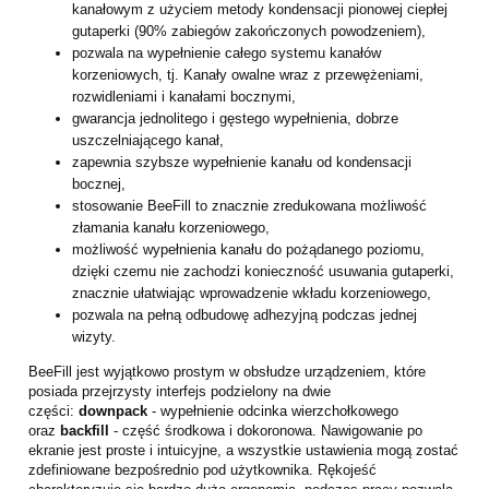
kanałowym z użyciem metody kondensacji pionowej ciepłej
gutaperki (90% zabiegów zakończonych powodzeniem),
pozwala na wypełnienie całego systemu kanałów
korzeniowych, tj. Kanały owalne wraz z przewężeniami,
rozwidleniami i kanałami bocznymi,
gwarancja jednolitego i gęstego wypełnienia, dobrze
uszczelniającego kanał,
zapewnia szybsze wypełnienie kanału od kondensacji
bocznej,
stosowanie BeeFill to znacznie zredukowana możliwość
złamania kanału korzeniowego,
możliwość wypełnienia kanału do pożądanego poziomu,
dzięki czemu nie zachodzi konieczność usuwania gutaperki,
znacznie ułatwiając wprowadzenie wkładu korzeniowego,
pozwala na pełną odbudowę adhezyjną podczas jednej
wizyty.
BeeFill jest wyjątkowo prostym w obsłudze urządzeniem, które
posiada przejrzysty interfejs podzielony na dwie
części:
downpack
- wypełnienie odcinka wierzchołkowego
oraz
backfill
- część środkowa i dokoronowa. Nawigowanie po
ekranie jest proste i intuicyjne, a wszystkie ustawienia mogą zostać
zdefiniowane bezpośrednio pod użytkownika. Rękojeść