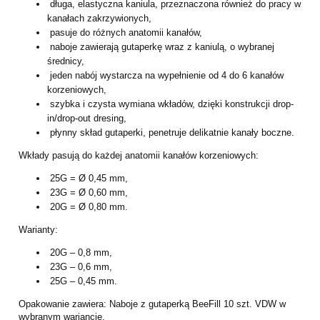
długa, elastyczna kaniula, przeznaczona również do pracy w
kanałach zakrzywionych,
pasuje do różnych anatomii kanałów,
naboje zawierają gutaperkę wraz z kaniulą, o wybranej
średnicy,
jeden nabój wystarcza na wypełnienie od 4 do 6 kanałów
korzeniowych,
szybka i czysta wymiana wkładów, dzięki konstrukcji drop-
in/drop-out dresing,
płynny skład gutaperki, penetruje delikatnie kanały boczne.
Wkłady pasują do każdej anatomii kanałów korzeniowych:
25G = Ø 0,45 mm,
23G = Ø 0,60 mm,
20G = Ø 0,80 mm.
Warianty:
20G – 0,8 mm,
23G – 0,6 mm,
25G – 0,45 mm.
Opakowanie zawiera: Naboje z gutaperką BeeFill 10 szt. VDW w
wybranym wariancie.