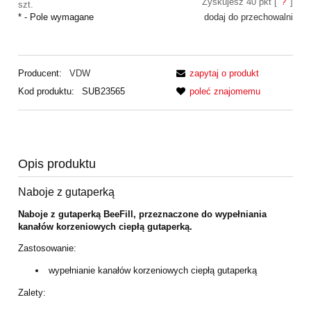
Zyskujesz
40
pkt [
?
]
szt.
*
- Pole wymagane
dodaj do przechowalni
Producent:
VDW
zapytaj o produkt
Kod produktu:
SUB23565
poleć znajomemu
Opis produktu
Naboje z gutaperką
Naboje z gutaperką BeeFill, przeznaczone do wypełniania
kanałów korzeniowych ciepłą gutaperką.
Zastosowanie:
wypełnianie kanałów korzeniowych ciepłą gutaperką
Zalety: