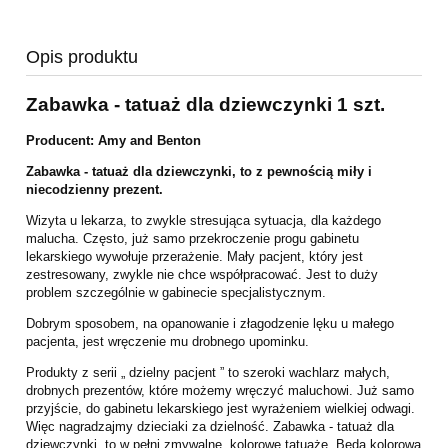
Opis produktu
Zabawka - tatuaż dla dziewczynki 1 szt.
Producent: Amy and Benton
Zabawka - tatuaż dla dziewczynki, to z pewnością miły i
niecodzienny prezent.
Wizyta u lekarza, to zwykle stresująca sytuacja, dla każdego
malucha. Często, już samo przekroczenie progu gabinetu
lekarskiego wywołuje przerażenie. Mały pacjent, który jest
zestresowany, zwykle nie chce współpracować. Jest to duży
problem szczególnie w gabinecie specjalistycznym.
Dobrym sposobem, na opanowanie i złagodzenie lęku u małego
pacjenta, jest wręczenie mu drobnego upominku.
Produkty z serii „ dzielny pacjent ” to szeroki wachlarz małych,
drobnych prezentów, które możemy wręczyć maluchowi. Już samo
przyjście, do gabinetu lekarskiego jest wyrażeniem wielkiej odwagi.
Więc nagradzajmy dzieciaki za dzielność. Zabawka - tatuaż dla
dziewczynki, to w pełni zmywalne, kolorowe tatuaże. Będą kolorową