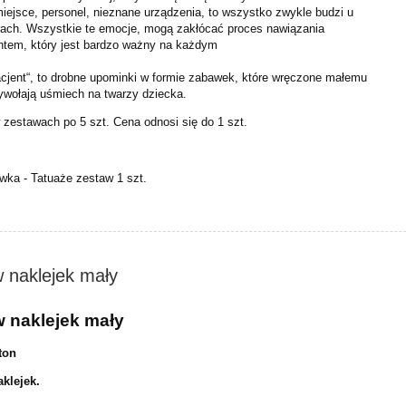
iejsce, personel, nieznane urządzenia, to wszystko zwykle budzi u
trach. Wszystkie te emocje, mogą zakłócać proces nawiązania
ntem, który jest bardzo ważny na każdym
pacjent“, to drobne upominki w formie zabawek, które wręczone małemu
ywołają uśmiech na twarzy dziecka.
zestawach po 5 szt. Cena odnosi się do 1 szt.
ka - Tatuaże zestaw 1 szt.
 naklejek mały
w naklejek mały
ton
klejek.