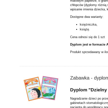
matowym papierze, o grama
chłopców (dyplomy różnią 
wpisanie imienia dziecka, 
Dostępne dwa warianty:
księżniczka,
książę.
Cena odnosi się do 1 szt
Dyplom jest w formacie 
Produkt sprzedawany w ilo
Zabawka - dyplom
Dyplom "Dzielny 
Nagradzanie dzieci po prz
gabinetach stomatologic
pacjenta do współpracy po