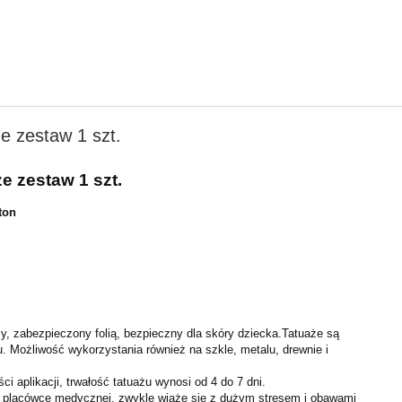
e zestaw 1 szt.
e zestaw 1 szt.
ton
, zabezpieczony folią, bezpieczny dla skóry dziecka.Tatuaże są
ciu. Możliwość wykorzystania również na szkle, metalu, drewnie i
i aplikacji, trwałość tatuażu wynosi od 4 do 7 dni.
w placówce medycznej, zwykle wiąże się z dużym stresem i obawami