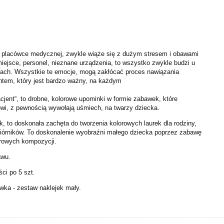
w placówce medycznej, zwykle wiąże się z dużym stresem i obawami
iejsce, personel, nieznane urządzenia, to wszystko zwykle budzi u
trach. Wszystkie te emocje, mogą zakłócać proces nawiązania
tem, który jest bardzo ważny, na każdym
pacjent“, to drobne, kolorowe upominki w formie zabawek, które
i, z pewnością wywołają uśmiech, na twarzy dziecka.
, to doskonała zachęta do tworzenia kolorowych laurek dla rodziny,
iórników. To doskonalenie wyobraźni małego dziecka poprzez zabawę
orowych kompozycji.
awu.
ci po 5 szt.
ka - zestaw naklejek mały.