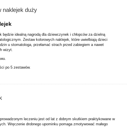
 naklejek duży
lejek
k będzie idealną nagrodą dla dziewczynek i chłopców za dzielną
ologicznym. Zestaw kolorowych naklejek, które uwielbiają dzieci
dzin u stomatologa, przełamać strach przed zabiegiem a nawet
h wizyt.
awu.
ści po 5 zestawów.
k
eprowadzonym leczeniu jest od lat z dobrym skutkiem praktykowane w
znych. Wręczenie drobnego upominku pomaga zmotywować małego