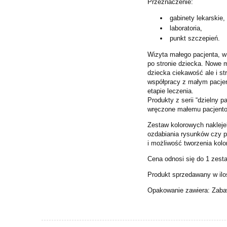
Przeznaczenie:
gabinety lekarskie,
laboratoria,
punkt szczepień.
Wizyta małego pacjenta, 
po stronie dziecka. Nowe m
dziecka ciekawość ale i s
współpracy z małym pacjen
etapie leczenia.
Produkty z serii “dzielny 
wręczone małemu pacjentow
Zestaw kolorowych naklejek
ozdabiania rysunków czy p
i możliwość tworzenia kol
Cena odnosi się do 1 zest
Produkt sprzedawany w iloś
Opakowanie zawiera: Zabaw