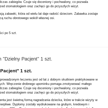
dczas zabiegów. Czuje się doceniony i pochwalony, co pozwala
rzed stomatologiem oraz zachęci go do przyszłych wizyt.
ją zabawki, która od wielu lat daje radość dzieciom. Zabawka zostaje
cą ruchu obrotowego wokół własnej osi.
ści po 5 szt.
"Dzielny Pacjent" 1 szt.
Pacjent" 1 szt.
eprowadzonym leczeniu jest od lat z dobrym skutkiem praktykowane w
znych. Wręczenie drobnego upominku pomaga zmotywować małego
dczas zabiegów. Czuje się doceniony i pochwalony, co pozwala
rzed stomatologiem oraz zachęci go do przyszłych wizyt.
nta jest świetną formą nagradzania dziecka, które w trakcie wizyty w
 cierpliwe. Dyplomy zostały wydrukowane na grubym, kredowym i