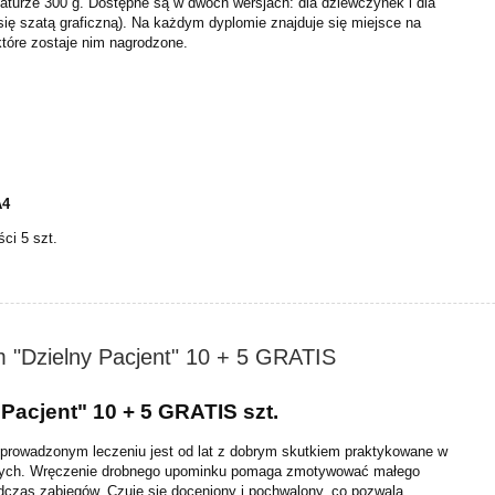
turze 300 g. Dostępne są w dwóch wersjach: dla dziewczynek i dla
się szatą graficzną). Na każdym dyplomie znajduje się miejsce na
które zostaje nim nagrodzone.
A4
ści 5 szt.
 "Dzielny Pacjent" 10 + 5 GRATIS
Pacjent" 10 + 5 GRATIS szt.
eprowadzonym leczeniu jest od lat z dobrym skutkiem praktykowane w
znych. Wręczenie drobnego upominku pomaga zmotywować małego
dczas zabiegów. Czuje się doceniony i pochwalony, co pozwala