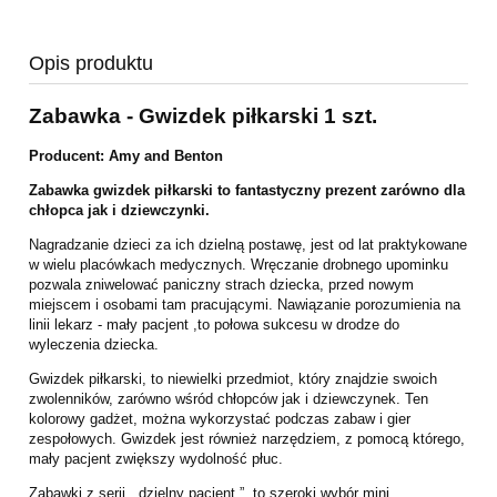
Opis produktu
Zabawka - Gwizdek piłkarski 1 szt.
Producent: Amy and Benton
Zabawka gwizdek piłkarski to fantastyczny prezent zarówno dla
chłopca jak i dziewczynki.
Nagradzanie dzieci za ich dzielną postawę, jest od lat praktykowane
w wielu placówkach medycznych. Wręczanie drobnego upominku
pozwala zniwelować paniczny strach dziecka, przed nowym
miejscem i osobami tam pracującymi. Nawiązanie porozumienia na
linii lekarz - mały pacjent ,to połowa sukcesu w drodze do
wyleczenia dziecka.
Gwizdek piłkarski, to niewielki przedmiot, który znajdzie swoich
zwolenników, zarówno wśród chłopców jak i dziewczynek. Ten
kolorowy gadżet, można wykorzystać podczas zabaw i gier
zespołowych. Gwizdek jest również narzędziem, z pomocą którego,
mały pacjent zwiększy wydolność płuc.
Zabawki z serii „ dzielny pacjent ”, to szeroki wybór mini