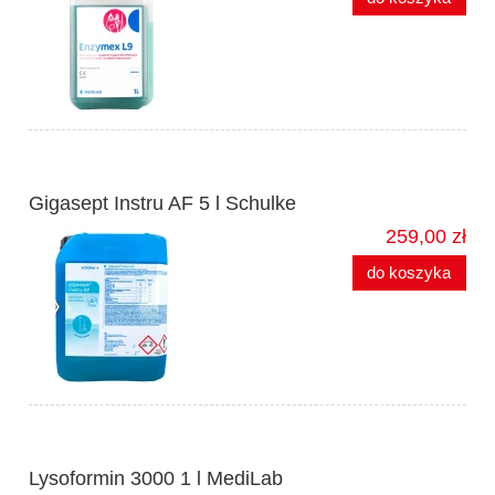
Gigasept Instru AF 5 l Schulke
259,00 zł
do koszyka
Lysoformin 3000 1 l MediLab