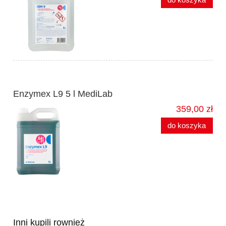
Enzymex L9 5 l MediLab
359,00 zł
do koszyka
Inni kupili rownież