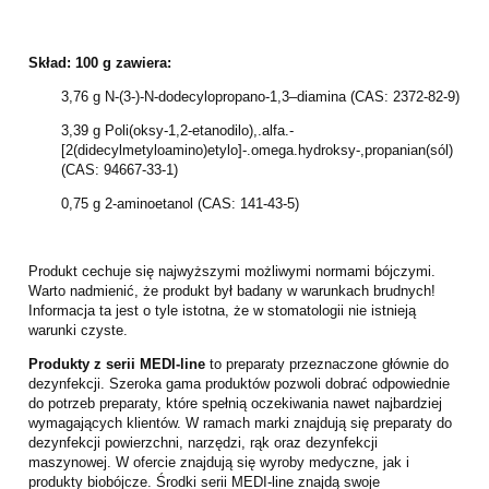
Skład: 100 g zawiera:
3,76 g N-(3-)-N-dodecylopropano-1,3–diamina (CAS: 2372-82-9)
3,39 g Poli(oksy-1,2-etanodilo),.alfa.-
[2(didecylmetyloamino)etylo]-.omega.hydroksy-,propanian(sól)
(CAS: 94667-33-1)
0,75 g 2-aminoetanol (CAS: 141-43-5)
Produkt cechuje się najwyższymi możliwymi normami bójczymi.
Warto nadmienić, że produkt był badany w warunkach brudnych!
Informacja ta jest o tyle istotna, że w stomatologii nie istnieją
warunki czyste.
Produkty z serii MEDI-line
to preparaty przeznaczone głównie do
dezynfekcji. Szeroka gama produktów pozwoli dobrać odpowiednie
do potrzeb preparaty, które spełnią oczekiwania nawet najbardziej
wymagających klientów. W ramach marki znajdują się preparaty do
dezynfekcji powierzchni, narzędzi, rąk oraz dezynfekcji
maszynowej. W ofercie znajdują się wyroby medyczne, jak i
produkty biobójcze. Środki serii MEDI-line znajdą swoje