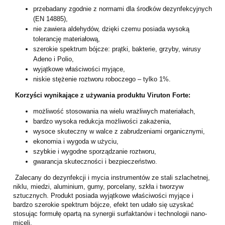
przebadany zgodnie z normami dla środków dezynfekcyjnych
(EN 14885),
nie zawiera aldehydów, dzięki czemu posiada wysoką
tolerancję materiałową,
szerokie spektrum bójcze: prątki, bakterie, grzyby, wirusy
Adeno i Polio,
wyjątkowe właściwości myjące,
niskie stężenie roztworu roboczego – tylko 1%.
Korzyści wynikające z używania produktu Viruton Forte:
możliwość stosowania na wielu wrażliwych materiałach,
bardzo wysoka redukcja możliwości zakażenia,
wysoce skuteczny w walce z zabrudzeniami organicznymi,
ekonomia i wygoda w użyciu,
szybkie i wygodne sporządzanie roztworu,
gwarancja skuteczności i bezpieczeństwo.
Zalecany do dezynfekcji i mycia instrumentów ze stali szlachetnej,
niklu, miedzi, aluminium, gumy, porcelany, szkła i tworzyw
sztucznych. Produkt posiada wyjątkowe właściwości myjące i
bardzo szerokie spektrum bójcze, efekt ten udało się uzyskać
stosując formułę opartą na synergii surfaktanów i technologii nano-
miceli.