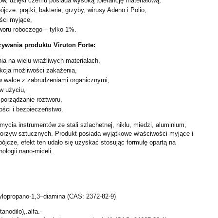
ów, dzięki czemu posiada wysoką tolerancję materiałową,
jcze: prątki, bakterie, grzyby, wirusy Adeno i Polio,
ści myjące,
tworu roboczego – tylko 1%.
żywania produktu Viruton Forte:
a na wielu wrażliwych materiałach,
kcja możliwości zakażenia,
 walce z zabrudzeniami organicznymi,
w użyciu,
porządzanie roztworu,
ości i bezpieczeństwo.
mycia instrumentów ze stali szlachetnej, niklu, miedzi, aluminium,
tworzyw sztucznych. Produkt posiada wyjątkowe właściwości myjące i
ójcze, efekt ten udało się uzyskać stosując formułę opartą na
nologii nano-miceli.
cylopropano-1,3–diamina (CAS: 2372-82-9)
anodilo),.alfa.-