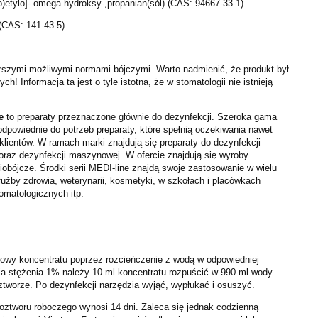
)etylo]-.omega.hydroksy-,propanian(sól) (CAS: 94667-33-1)
 (CAS: 141-43-5)
ższymi możliwymi normami bójczymi. Warto nadmienić, że produkt był
! Informacja ta jest o tyle istotna, że w stomatologii nie istnieją
e
to preparaty przeznaczone głównie do dezynfekcji. Szeroka gama
dpowiednie do potrzeb preparaty, które spełnią oczekiwania nawet
klientów. W ramach marki znajdują się preparaty do dezynfekcji
 oraz dezynfekcji maszynowej. W ofercie znajdują się wyroby
iobójcze. Środki serii MEDI-line znajdą swoje zastosowanie w wielu
użby zdrowia, weterynarii, kosmetyki, w szkołach i placówkach
omatologicznych itp.
owy koncentratu poprzez rozcieńczenie z wodą w odpowiedniej
nia stężenia 1% należy 10 ml koncentratu rozpuścić w 990 ml wody.
ztworze. Po dezynfekcji narzędzia wyjąć, wypłukać i osuszyć.
ztworu roboczego wynosi 14 dni. Zaleca się jednak codzienną