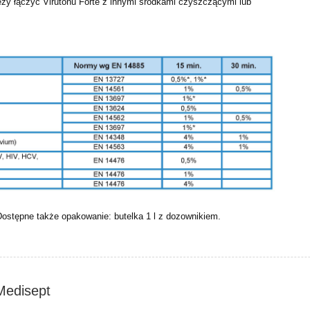
eży łączyć Virutonu Forte z innymi środkami czyszczącymi lub
 Dostępne także opakowanie: butelka 1 l z dozownikiem.
 Medisept