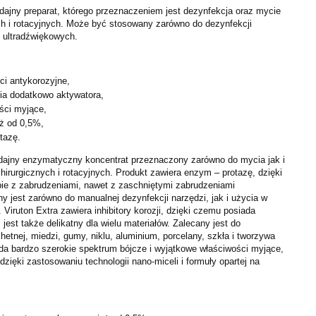
ajny preparat, którego przeznaczeniem jest dezynfekcja oraz mycie
ch i rotacyjnych. Może być stosowany zarówno do dezynfekcji
h ultradźwiękowych.
ci antykorozyjne,
a dodatkowo aktywatora,
ści myjące,
uż od 0,5%,
tazę.
ydajny enzymatyczny koncentrat przeznaczony zarówno do mycia jak i
hirurgicznych i rotacyjnych. Produkt zawiera enzym – protazę, dzięki
ie z zabrudzeniami, nawet z zaschniętymi zabrudzeniami
 jest zarówno do manualnej dezynfekcji narzędzi, jak i użycia w
Viruton Extra zawiera inhibitory korozji, dzięki czemu posiada
jest także delikatny dla wielu materiałów. Zalecany jest do
chetnej, miedzi, gumy, niklu, aluminium, porcelany, szkła i tworzywa
da bardzo szerokie spektrum bójcze i wyjątkowe właściwości myjące,
 dzięki zastosowaniu technologii nano-miceli i formuły opartej na