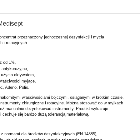
 Medisept
ncentrat przeznaczony jednoczesnej dezynfekcji i mycia
h i rotacyjnych.
uż od 1%,
 antykorozyjne,
 użycia aktywatora,
właściwości myjące,
bc, Adeno, Polio.
 znakomitymi właściwościami bójczymi, osiąganymi w krótkim czasie,
instrumenty chirurgiczne i rotacyjne. Można stosować go w myjkach
ież manualnie dezynfekować instrumenty. Produkt wykazuje
i cechuje się bardzo dużą tolerancją materiałową.
 z normami dla środków dezynfekcyjnych (EN 14885),