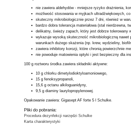
nie zawiera aldehydów - mniejsze ryzyko drażnienia, ko
możliwość stosowania w myjkach ultradźwiękowych, c
skuteczny mikrobiologicznie przez 7 dni, również w wa
bardzo dobra tolerancja materiałowa (stal nierdzewna, 
delikatny, świeży zapach, który jest dobrze tolerowan
wykazuje wysoką skuteczność mikrobiologiczną nawet
warunkach dużego skażenia (np. krew, wydzieliny,
biofil
zawiera inhibitory korozji, które chronią powierzchnie m
nie powoduje matowienia optyki i jest bezpieczny dla 
100 g roztworu środka zawiera składniki aktywne:
10 g chlorku dimetylodioktyloamoniowego,
15 g fenoksypropanoli,
15,6 g octanu alkiloguanidyny,
9,5 g diaminy laurylopropylenowej.
Opakowanie zawiera: Gigasept AF forte 5 l Schulke.
Pliki do pobrania:
Procedura dezynfekcji narzędzi Schulke
Karta charakterystyki