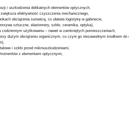
rozji i uszkodzenia
delikatnych elementów optycznych,
o zwiększa efektywność
czyszczenia mechanicznego,
runkach obciążenia
surowicą, co ułatwia logistykę w gabinecie,
tworzywa sztuczne,
elastomery, szkło, ceramika, optyka),
y w codziennym
użytkowaniu – nawet w zamkniętych pomieszczeniach,
 przy dużym obciążeniu
organicznym, co czyni go niezawodnym środkiem do 
m),
etalowe i szkło przed
mikrouszkodzeniami,
instrumentów z elementami
optycznymi,