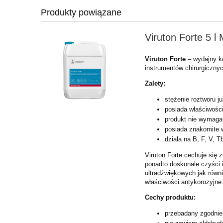
Produkty powiązane
Viruton Forte 5 l
Viruton Forte
– wydajny ko
instrumentów chirurgicznyc
Zalety:
stężenie roztworu j
posiada właściwości
produkt nie wymaga
posiada znakomite 
działa na B, F, V, T
Viruton Forte cechuje się
ponadto doskonale czyści 
ultradźwiękowych jak równ
właściwości antykorozyjne 
Cechy produktu:
przebadany zgodnie