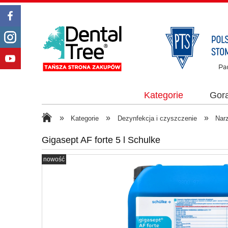
Kategorie
Gor
»
»
»
Kategorie
Dezynfekcja i czyszczenie
Nar
Gigasept AF forte 5 l Schulke
nowość