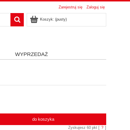
Zarejestruj się
Zaloguj się
Koszyk:
(pusty)
i
WYPRZEDAŻ
do koszyka
Zyskujesz
60
pkt [
?
]