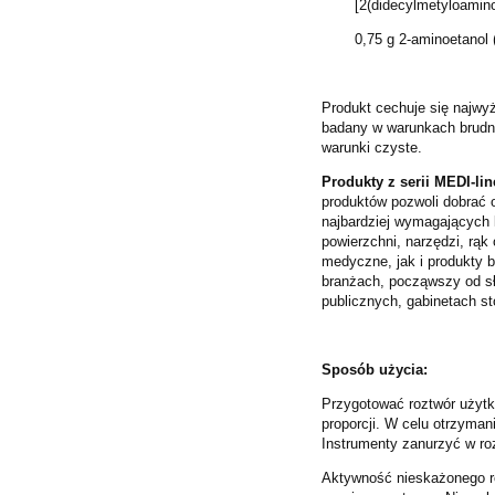
[2(didecylmetyloamino
0,75 g 2-aminoetanol
Produkt cechuje się najwy
badany w warunkach brudnych
warunki czyste.
Produkty z serii MEDI-lin
produktów pozwoli dobrać o
najbardziej wymagających 
powierzchni, narzędzi, rąk
medyczne, jak i produkty b
branżach, począwszy od sł
publicznych, gabinetach st
Sposób użycia:
Przygotować roztwór użytk
proporcji. W celu otrzyma
Instrumenty zanurzyć w ro
Aktywność nieskażonego ro