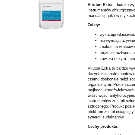
Viruton Extra
– bardzo wyd
instrumentów chirurgiczny
manualnej, jak i w myjkac
Zalety:
wykazuje właściwoś
nie wymaga używani
znakomite właściwo
stężenie roztworu j
zawiera enzym - pro
Viruton Extra to bardzo w
dezynfekcji instrumentów c
czemu doskonale radzi sob
organicznymi. Przeznaczony
myjkach ultradźwiękowych. 
właściwości antykorozyjne, 
instrumentów ze stali szla
sztucznego. Produkt posia
efekt ten został osiągnięty
synergii surfaktanów.
Cechy produktu: