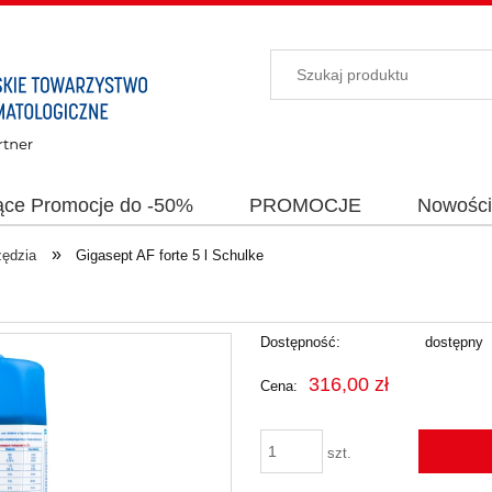
ące Promocje do -50%
PROMOCJE
Nowośc
»
zędzia
Gigasept AF forte 5 l Schulke
Dostępność:
dostępny
316,00 zł
Cena:
szt.