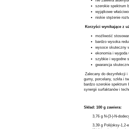
nie zawiera aldehyd
szerokie spektrum bó
wyjątkowe właściwo
niskie stężenie roz
Korzyści wynikające z u
możliwość stosowani
bardzo wysoka redu
wysoce skuteczny w
ekonomia i wygoda 
szybkie i wygodne s
gwarancja skuteczn
Zalecany do dezynfekcji i 
gumy, porcelany, szkła i 
bardzo szerokie spektrum b
synergii surfaktanów i tech
Skład: 100 g zawiera:
3,76 g N-(3-)-N-dode
3,39 g Poli(oksy-1,2-et