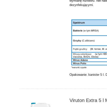
wymianę roztworu. Nie nal
dezynfekującymi.
Opakowanie: kanister 5 l.
Viruton Extra 5 l