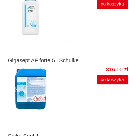
do koszyka
Gigasept AF forte 5 l Schulke
316,00 zł
do koszyka
Saiko Sept 1 l