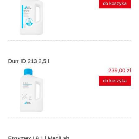
do koszyka
Durr ID 213 2,5 l
239,00 zł
do koszyka
Enzymex L9 1 l MediLab