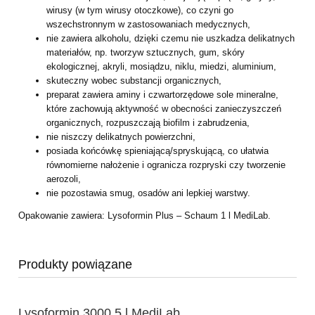
wirusy (w tym wirusy otoczkowe), co czyni go
wszechstronnym w zastosowaniach medycznych,
nie zawiera alkoholu, dzięki czemu nie uszkadza delikatnych
materiałów, np. tworzyw sztucznych, gum, skóry
ekologicznej, akryli, mosiądzu, niklu, miedzi, aluminium,
skuteczny wobec substancji organicznych,
preparat zawiera aminy i czwartorzędowe sole mineralne,
które zachowują aktywność w obecności zanieczyszczeń
organicznych, rozpuszczają biofilm i zabrudzenia,
nie niszczy delikatnych powierzchni,
posiada końcówkę spieniającą/spryskującą, co ułatwia
równomierne nałożenie i ogranicza rozpryski czy tworzenie
aerozoli,
nie pozostawia smug, osadów ani lepkiej warstwy.
Opakowanie zawiera: Lysoformin Plus – Schaum 1 l MediLab.
Produkty powiązane
Lysoformin 3000 5 l MediLab